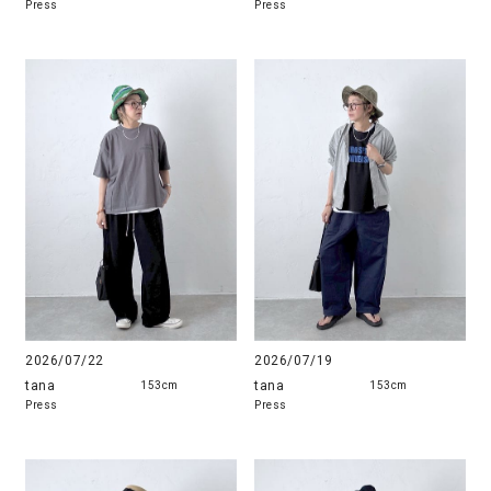
Press
Press
2026/07/22
2026/07/19
tana
tana
153cm
153cm
Press
Press