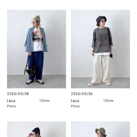
2026/05/08
2026/05/06
tana
tana
153cm
153cm
Press
Press