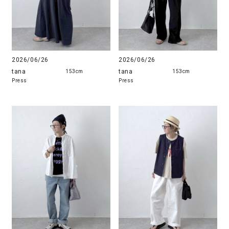
2026/06/26
2026/06/26
tana
tana
153cm
153cm
Press
Press