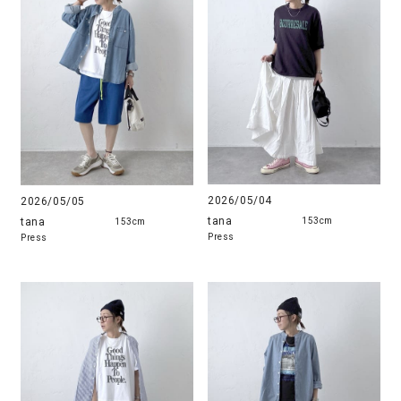
2026/05/04
2026/05/05
tana
tana
153cm
153cm
Press
Press