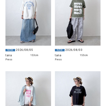
2026/08/03
2026/08/05
NEW
NEW
tana
tana
153cm
153cm
Press
Press