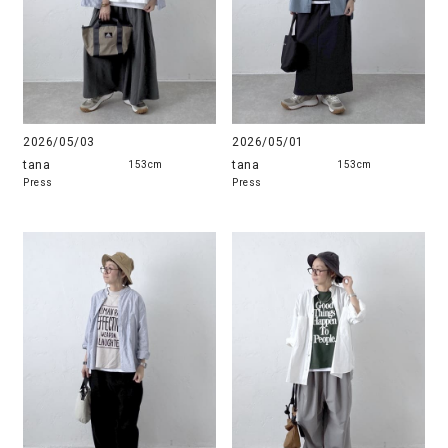
2026/05/03
2026/05/01
tana
tana
153cm
153cm
Press
Press