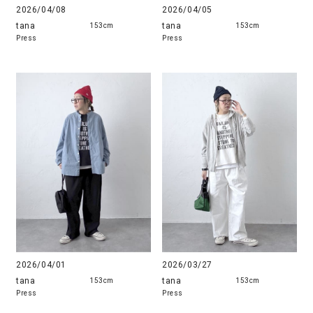
2026/04/08
2026/04/05
tana
tana
153cm
153cm
Press
Press
2026/03/27
2026/04/01
tana
tana
153cm
153cm
Press
Press