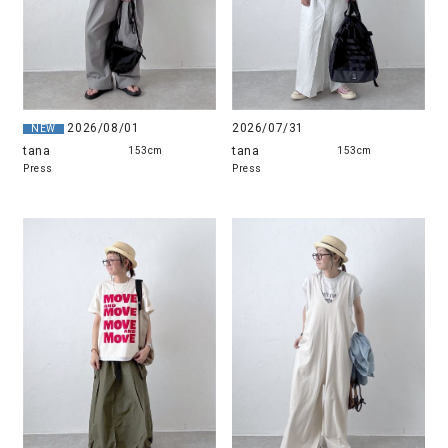
2026/08/01
2026/07/31
NEW
tana
tana
153cm
153cm
Press
Press