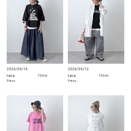
2026/06/16
2026/06/12
tana
tana
153cm
153cm
Press
Press