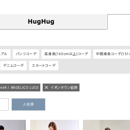
タンクトップ・キャミソール
ジャ
グッ
その他のパンツ
パンツ
デニムパンツ
ロング・マキシ丈
デニムパンツ
ロング・マキシ丈
ツ
その他のパンツ
その他スカート
その他スカート
トッ
ワン
ュアル
パンツコーデ
高身長(160cm以上)コーデ
中間身長コーデ(151c
ジャケット
サロ
デニムコーデ
スカートコーデ
ジャケット
すべて見る
コート
バッグ
ジャ
コート
ガウン
シューズ
グッ
その他アウター
アクセサリー
ine9 / ANGELICO LUCE
イオンタウン姶良
すべて見る
バッグ
人気順
靴
帽子