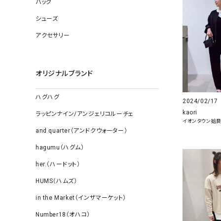
バッグ
ソックス
その他雑
シューズ
アクセサリー
オリジナルブランド
ハグハグ
2024/02/17
kaori
ラッピンナイン/アンジェリコルーチェ
イオンタウン姶
and quarter（アンドクウォーター）
hagumu（ハグム）
her.（ハードット）
HUMS（ハムズ）
in the Market（インザマーケット）
Number18（オハコ）