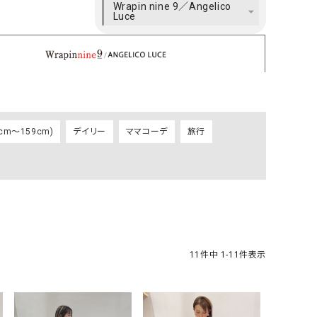
Wrapin nine 9／Angelico
ケット・アウター
Our.（アワードット）
Hymn LIPA（ヒムリパ）
Luce
ズ
Wrapin nine9（ラッピンナイン）
W（ラッピンナイン）
ロング・マキシ丈
day standard（デイスタンダード）
10t'ena (トテナ)
その他スカート
プス
08mab(ゼロハチマブ)
Johnbull（ジョンブル）
ピース・チュニック
m～159cm)
デイリー
ママコーデ
旅行
すべて見る
1%（イチ パーセント）
LAOCOONTE（ラオコンテ）
ペット・オーバーオール
1 metre carre（アンメートルキャレ ）
LAURA DI MAGGIO（ロ
ケット・アウター
オ）
ズ
120%lino（ワンハンドレッドトゥエンティ
le camouflage tribe
ーパーセントリノ）
トライブ）
adidas（アディダス）
Lallia Mu（ラリア ムー）
11
件中
1
-
11
件表示
ASFVLT（アスファルト）
mizuiro ind（ミズイロ イ
Ampersand（アンパサンド）
MICALLE MICALLE（ミ
Antiquite's（アンティークス）
NATURAL LAUNDRY（