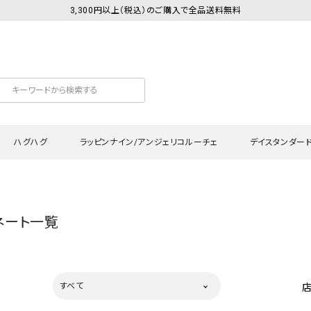
3,300円以上（税込）のご購入で全品送料無料
ハグハグ
ラッピンナイン/アンジェリコルーチェ
デイスタンダー
カットソー
Tシャツ・カットソー
ワンピース
Tシャツ・カットソー
ワンピース
トッ
ネート一覧
プ・キャミソール
シャツ・ブラウス
チュニック
カーディガン・ベスト
チュニック
ワン
ン・ベスト
カーディガン
シャツ・ブラウス
パン
ラウス
ベスト
スウェット・パーカー
サロ
すべて
・パーカー
ニット
ニット
スカ