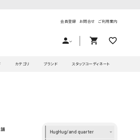
会員登録
お問合せ
ご利用案内
person
shopping_cart
favorite_outline
ド
カテゴリ
ブランド
スタッフコーディネート
プス
ハグハグ
ワンピース
OMEKASI（オメカシ）
ピース・チュニック
ラッピンナイン/アンジェリコルーチェ
チュニック
OMEKASI+（オメカシプラス
ツ
hagumu（ハグム）
Number18（オハコ）
ペット・オーバーオール
her.（ハードット）
in the Market（インザマ
店舗
HugHug/and quarter
ート
and quarter（アンドクウォーター）
HUMS（ハムズ）