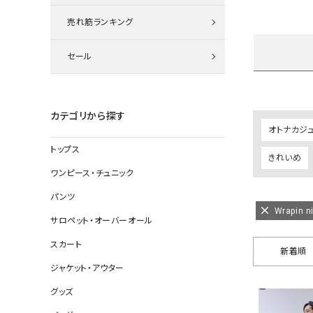
ニット
売れ筋ランキング
セール
その他の
デニムパン
カテゴリから探す
オトナカジ
トップス
きれいめ
ジャケット
ワンピース・チュニック
コート
パンツ
Wrapin n
サロペット・オーバーオール
スカート
バッグ
新着順
ジャケット・アウター
靴
グッズ
帽子