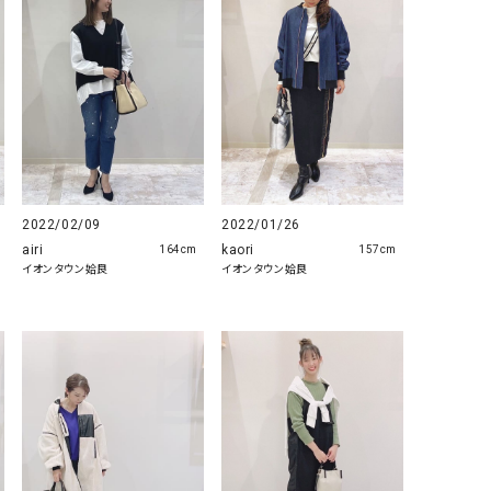
リー）
Audition（オーディション）
ORDINARY FITS（オーデ
ツ）
blue willow（ブルーウィロー）
Osmosis（オズモシス）
blue willow（ブルーウィロー）
prit（プリット）
CUBE SUGAR（キューブシュガー）
PUMA（プーマ）
CONVERSE ALL STAR（コンバースオー
Risley（リズレー）
2022/02/09
2022/01/26
ルスター）
airi
kaori
164cm
157cm
イオンタウン姶良
イオンタウン姶良
Champion（チャンピオン）
RED CARD（レッドカード）
DENIM DUNGAREE（デニムダンガリー）
SO（エスオー）
Deck（ディック）
SUN VALLEY（サンバレー）
EVOL（イーボル）
SCOTCH&SODA（スコッチ
ダ）
Emma Taylor（エマテイラー）
SUGAR ROSE（シュガーロ
FLAVOR TEE（フレーバーティー）
squady by graphite（ス