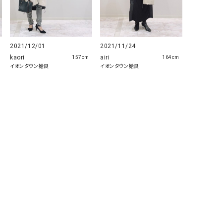
GO TO HOLLYWOOD（ゴートゥーハリウ
THIRTY（サーティ）
ッド）
G-STAR RAW（ジースターロウ）
tumugu:（ツムグ）
2021/12/01
2021/11/24
GOOD SPEED（グッドスピード）
un cinq（アンサンク）
kaori
airi
157cm
164cm
イオンタウン姶良
イオンタウン姶良
GAIMO（ガイモ）
UNIVERSAL OVERAL
オーバーオール）
GRAMICCI（グラミチ）
USU GALLERY（ユーエ
ー）
（ｇ） （グラム）
upper hights（アッパーハ
Gives a sense of fullment
+phenix（フェニックス）
HUNTER（ハンター）
WILD THINGS（ワイルド
ICHI（イチ）
ILIMA（イリマ）