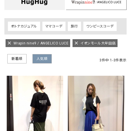
オトナカジュアル
ママコーデ
旅行
ワンピースコーデ
Wrapin nine9 / ANGELICO LUCE
イオンモール大牟田店
新着順
人気順
3
件中
1
-
3
件表示