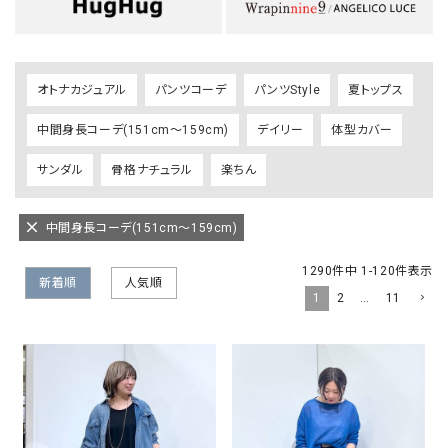
オトナカジュアル
パンツコーデ
パンツStyle
夏トップス
中間身長コーデ(151cm～159cm)
デイリー
体型カバー
サンダル
骨格ナチュラル
楽ちん
中間身長コーデ(151cm～159cm)
1290
件中
1
-
120
件表示
新着順
人気順
1
2
…
11