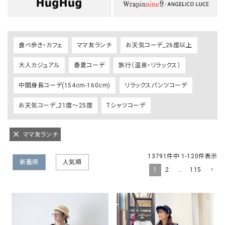
食べ歩き・カフェ
ママ友ランチ
お天気コーデ_26度以上
大人カジュアル
春夏コーデ
旅行（温泉・リラックス）
中間身長コーデ(154cm-160cm)
リラックスパンツコーデ
お天気コーデ_21度～25度
Tシャツコーデ
ママ友ランチ
13791
件中
1
-
120
件表示
新着順
人気順
1
2
…
115