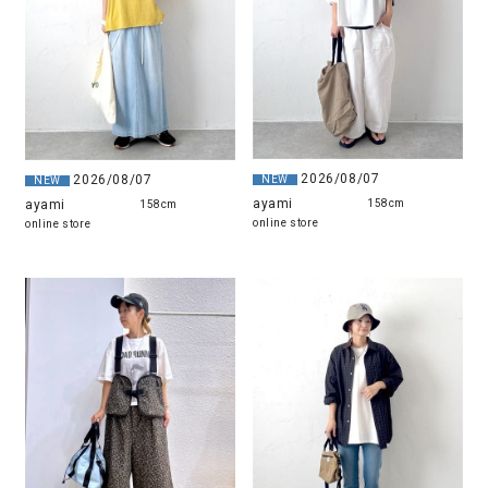
2026/08/07
2026/08/07
NEW
NEW
ayami
ayami
158cm
158cm
online store
online store