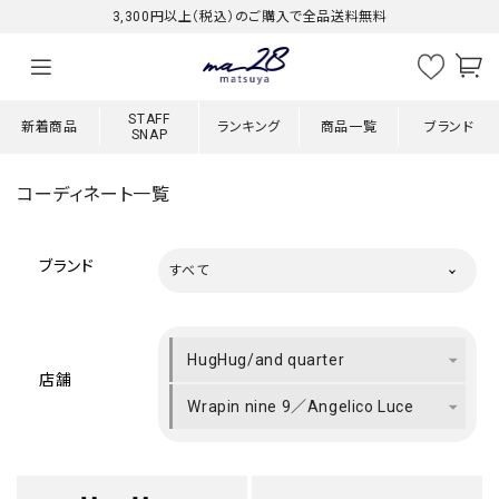
3,300円以上（税込）のご購入で全品送料無料
STAFF
新着商品
ランキング
商品一覧
ブランド
SNAP
コーディネート一覧
ブランド
すべて
HugHug/and quarter
店舗
Wrapin nine 9／Angelico Luce