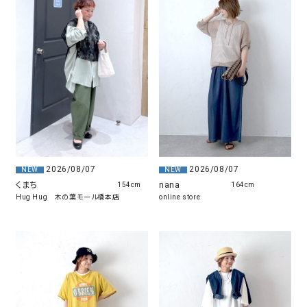
2026/08/07
2026/08/07
NEW
NEW
くまち
nana
154cm
164cm
Hug Hug 木の葉モール橋本店
online store