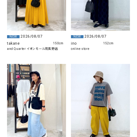
2026/08/07
2026/08/07
NEW
NEW
takane
ino
150cm
152cm
and Quarter イオンモール筑紫野店
online store