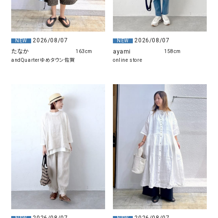
2026/08/07
2026/08/07
NEW
NEW
たなか
ayami
163cm
158cm
andQuarterゆめタウン佐賀
online store