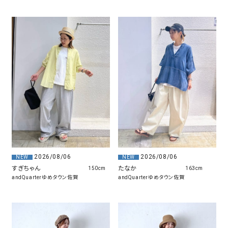
2026/08/06
2026/08/06
NEW
NEW
すぎちゃん
たなか
150cm
163cm
andQuarterゆめタウン佐賀
andQuarterゆめタウン佐賀