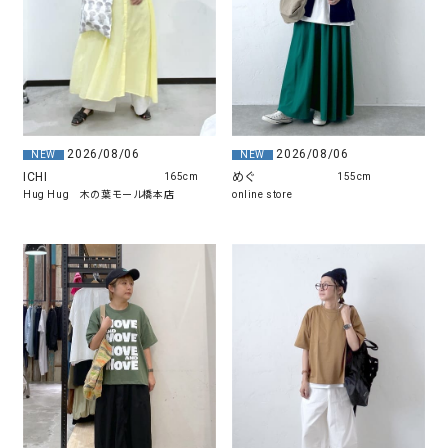
2026/08/06
2026/08/06
NEW
NEW
ICHI
めぐ
165cm
155cm
Hug Hug 木の葉モール橋本店
online store