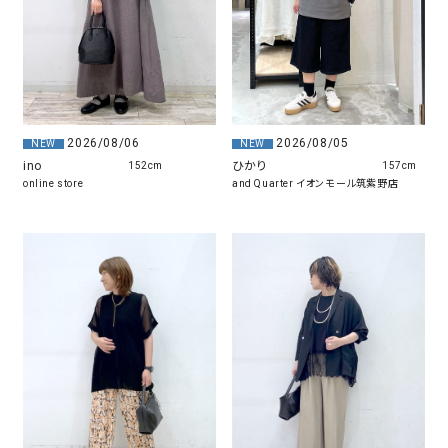
2026/08/06
2026/08/05
NEW
NEW
ino
ひかり
152cm
157cm
online store
and Quarter イオンモール筑紫野店