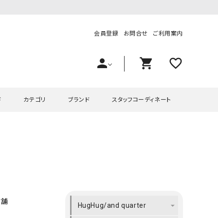
会員登録
お問合せ
ご利用案内
person
shopping_cart
favorite_outline
ド
カテゴリ
ブランド
スタッフコーディネート
プス
ハグハグ
ワンピース
OMEKASI（オメカシ）
ピース・チュニック
ラッピンナイン/アンジェリコルーチェ
チュニック
OMEKASI+（オメカシプラス
ツ
hagumu（ハグム）
Number18（オハコ）
ペット・オーバーオール
her.（ハードット）
in the Market（インザマ
店舗
HugHug/and quarter
ート
and quarter（アンドクウォーター）
HUMS（ハムズ）