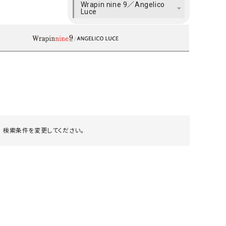
Wrapin nine 9／Angelico
ケット・アウター
Our.（アワードット）
Hymn LIPA（ヒムリパ）
Luce
ズ
Wrapin nine9（ラッピンナイン）
W（ラッピンナイン）
ロング・マキシ丈
day standard（デイスタンダード）
10t'ena (トテナ)
その他スカート
プス
08mab(ゼロハチマブ)
Johnbull（ジョンブル）
ピース・チュニック
すべて見る
1%（イチ パーセント）
LAOCOONTE（ラオコンテ）
ペット・オーバーオール
1 metre carre（アンメートルキャレ ）
LAURA DI MAGGIO（ロ
ケット・アウター
オ）
 検索条件を変更してください。
ズ
120%lino（ワンハンドレッドトゥエンティ
le camouflage tribe
ーパーセントリノ）
トライブ）
adidas（アディダス）
Lallia Mu（ラリア ムー）
ASFVLT（アスファルト）
mizuiro ind（ミズイロ イ
Ampersand（アンパサンド）
MICALLE MICALLE（ミ
Antiquite's（アンティークス）
NATURAL LAUNDRY（