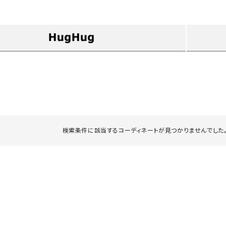
タンクトップ・キャミソール
ジャ
グッ
その他のパンツ
パンツ
デニムパンツ
ロング・マキシ丈
デニムパンツ
ロング・マキシ丈
ツ
その他のパンツ
その他スカート
その他スカート
トッ
ワン
ジャケット
サロ
ジャケット
すべて見る
コート
バッグ
ジャ
検索条件に該当するコーディネートが見つかりませんでした。
コート
ガウン
シューズ
グッ
その他アウター
アクセサリー
すべて見る
バッグ
靴
帽子