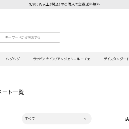
3,300円以上（税込）のご購入で全品送料無料
ハグハグ
ラッピンナイン/アンジェリコルーチェ
デイスタンダー
カットソー
Tシャツ・カットソー
ワンピース
Tシャツ・カットソー
ワンピース
トッ
ネート一覧
プ・キャミソール
シャツ・ブラウス
チュニック
カーディガン・ベスト
チュニック
ワン
ン・ベスト
カーディガン
シャツ・ブラウス
パン
ラウス
ベスト
スウェット・パーカー
サロ
すべて
・パーカー
ニット
ニット
スカ