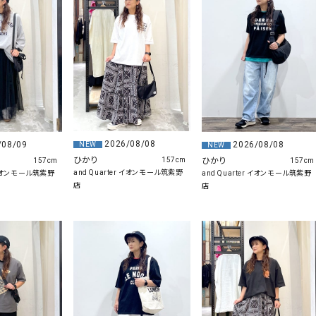
ソックス・その他雑貨
貨
2026/08/08
/08/09
2026/08/08
NEW
NEW
ひかり
ひかり
157cm
157cm
157cm
and Quarter イオンモール筑紫野
r イオンモール筑紫野
and Quarter イオンモール筑紫野
店
店