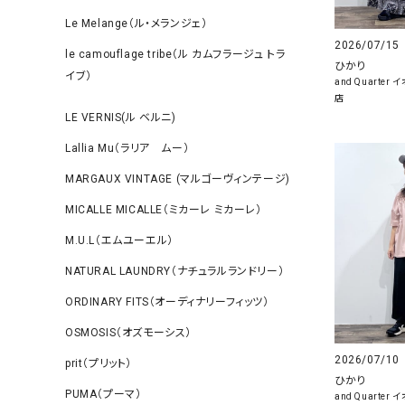
Le Melange（ル・メランジェ）
2026/07/15
le camouflage tribe（ル カムフラージュ トラ
ひかり
イブ）
and Quarte
店
LE VERNIS(ル ベルニ)
Lallia Mu（ラリア ムー）
MARGAUX VINTAGE (マルゴーヴィンテージ)
MICALLE MICALLE（ミカーレ ミカーレ）
M.U.L（エムユーエル）
NATURAL LAUNDRY（ナチュラルランドリー）
ORDINARY FITS（オーディナリーフィッツ）
OSMOSIS（オズモーシス）
2026/07/10
prit（プリット）
ひかり
PUMA（プーマ）
and Quarte