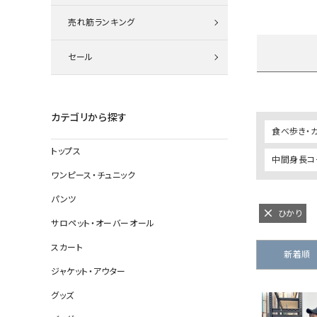
ニット
売れ筋ランキング
セール
その他の
デニムパン
カテゴリから探す
食べ歩き・
トップス
中間身長コー
ジャケット
ワンピース・チュニック
コート
パンツ
ひかり
サロペット・オーバーオール
スカート
バッグ
新着順
ジャケット・アウター
靴
グッズ
帽子