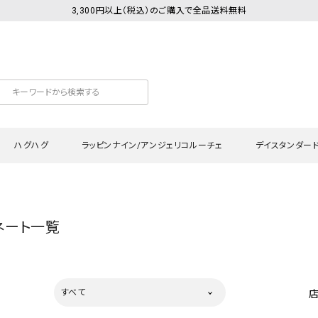
3,300円以上（税込）のご購入で全品送料無料
ハグハグ
ラッピンナイン/アンジェリコルーチェ
デイスタンダー
カットソー
Tシャツ・カットソー
ワンピース
Tシャツ・カットソー
ワンピース
トッ
ネート一覧
プ・キャミソール
シャツ・ブラウス
チュニック
カーディガン・ベスト
チュニック
ワン
ン・ベスト
カーディガン
シャツ・ブラウス
パン
ラウス
ベスト
スウェット・パーカー
サロ
すべて
・パーカー
ニット
ニット
スカ