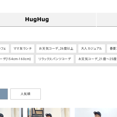
タンクトップ・キャミソール
ジャ
グッ
その他のパンツ
パンツ
デニムパンツ
ロング・マキシ丈
デニムパンツ
ロング・マキシ丈
ツ
その他のパンツ
その他スカート
その他スカート
トッ
ワン
カフェ
ママ友ランチ
お天気コーデ_26度以上
大人カジュアル
春夏
ジャケット
サロ
デ(154cm-160cm)
リラックスパンツコーデ
お天気コーデ_21度～25度
ジャケット
すべて見る
コート
バッグ
ジャ
コート
ガウン
シューズ
グッ
その他アウター
アクセサリー
すべて見る
バッグ
人気順
靴
帽子