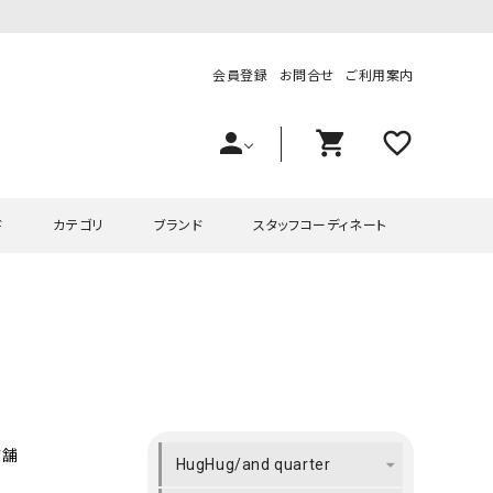
会員登録
お問合せ
ご利用案内
person
shopping_cart
favorite_outline
ド
カテゴリ
ブランド
スタッフコーディネート
プス
ハグハグ
ワンピース
OMEKASI（オメカシ）
ピース・チュニック
ラッピンナイン/アンジェリコルーチェ
チュニック
OMEKASI+（オメカシプラス
ツ
hagumu（ハグム）
Number18（オハコ）
ペット・オーバーオール
her.（ハードット）
in the Market（インザマ
店舗
HugHug/and quarter
ート
and quarter（アンドクウォーター）
HUMS（ハムズ）