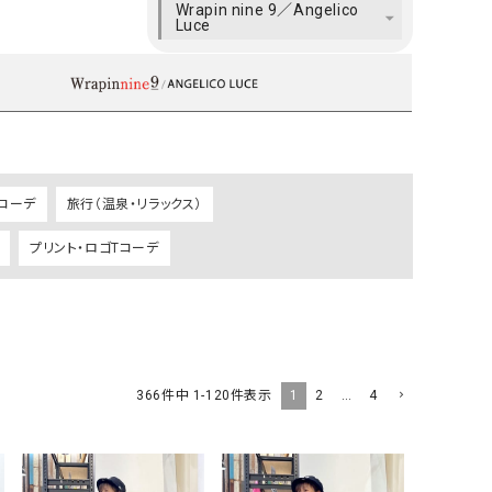
Wrapin nine 9／Angelico
ケット・アウター
Our.（アワードット）
Hymn LIPA（ヒムリパ）
Luce
ズ
Wrapin nine9（ラッピンナイン）
W（ラッピンナイン）
ロング・マキシ丈
day standard（デイスタンダード）
10t'ena (トテナ)
その他スカート
プス
08mab(ゼロハチマブ)
Johnbull（ジョンブル）
ピース・チュニック
コーデ
旅行（温泉・リラックス）
すべて見る
1%（イチ パーセント）
LAOCOONTE（ラオコンテ）
ペット・オーバーオール
プリント・ロゴTコーデ
1 metre carre（アンメートルキャレ ）
LAURA DI MAGGIO（ロ
ケット・アウター
オ）
ズ
120%lino（ワンハンドレッドトゥエンティ
le camouflage tribe
ーパーセントリノ）
トライブ）
adidas（アディダス）
Lallia Mu（ラリア ムー）
1
2
…
4
366
件中
1
-
120
件表示
ASFVLT（アスファルト）
mizuiro ind（ミズイロ イ
Ampersand（アンパサンド）
MICALLE MICALLE（ミ
Antiquite's（アンティークス）
NATURAL LAUNDRY（