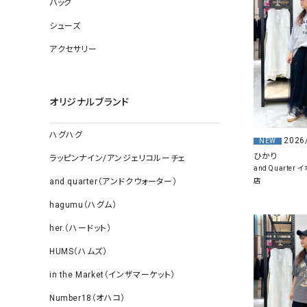
バッグ
ソックス
その他雑
シューズ
アクセサリー
オリジナルブランド
ハグハグ
2026
NEW
ひかり
ラッピンナイン/アンジェリコルーチェ
and Quarte
店
and quarter（アンドクウォーター）
hagumu（ハグム）
her.（ハードット）
HUMS（ハムズ）
in the Market（インザマーケット）
Number18（オハコ）