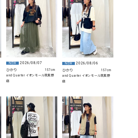
リー）
Audition（オーディション）
ORDINARY FITS（オーデ
ツ）
blue willow（ブルーウィロー）
Osmosis（オズモシス）
blue willow（ブルーウィロー）
prit（プリット）
CUBE SUGAR（キューブシュガー）
PUMA（プーマ）
CONVERSE ALL STAR（コンバースオー
Risley（リズレー）
2026/08/07
2026/08/06
NEW
NEW
ルスター）
ひかり
ひかり
157cm
157cm
and Quarter イオンモール筑紫野
and Quarter イオンモール筑紫野
Champion（チャンピオン）
RED CARD（レッドカード）
店
店
DENIM DUNGAREE（デニムダンガリー）
SO（エスオー）
Deck（ディック）
SUN VALLEY（サンバレー）
EVOL（イーボル）
SCOTCH&SODA（スコッチ
ダ）
Emma Taylor（エマテイラー）
SUGAR ROSE（シュガーロ
FLAVOR TEE（フレーバーティー）
squady by graphite（ス