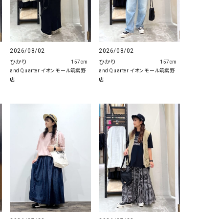
GO TO HOLLYWOOD（ゴートゥーハリウ
THIRTY（サーティ）
ッド）
G-STAR RAW（ジースターロウ）
tumugu:（ツムグ）
2026/08/02
2026/08/02
GOOD SPEED（グッドスピード）
un cinq（アンサンク）
ひかり
ひかり
157cm
157cm
GAIMO（ガイモ）
UNIVERSAL OVERAL
and Quarter イオンモール筑紫野
and Quarter イオンモール筑紫野
店
店
オーバーオール）
GRAMICCI（グラミチ）
USU GALLERY（ユーエ
ー）
（ｇ） （グラム）
upper hights（アッパーハ
Gives a sense of fullment
+phenix（フェニックス）
HUNTER（ハンター）
WILD THINGS（ワイルド
ICHI（イチ）
ILIMA（イリマ）