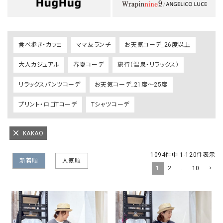
食べ歩き・カフェ
ママ友ランチ
お天気コーデ_26度以上
大人カジュアル
春夏コーデ
旅行（温泉・リラックス）
リラックスパンツコーデ
お天気コーデ_21度～25度
プリント・ロゴTコーデ
Tシャツコーデ
KAKAO
1094
件中
1
-
120
件表示
新着順
人気順
1
2
…
10