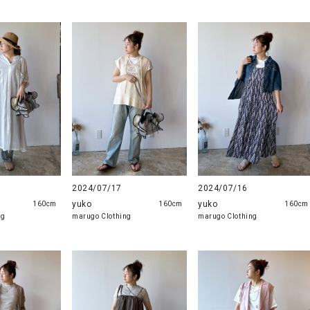
2024/07/17
2024/07/16
yuko
yuko
160cm
160cm
160cm
ng
marugo Clothing
marugo Clothing