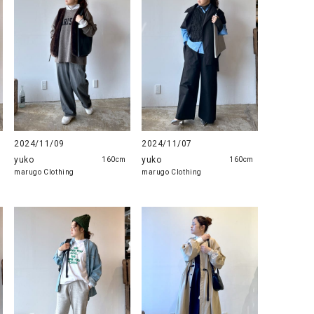
リー）
Audition（オーディション）
ORDINARY FITS（オーデ
ツ）
blue willow（ブルーウィロー）
Osmosis（オズモシス）
blue willow（ブルーウィロー）
prit（プリット）
CUBE SUGAR（キューブシュガー）
PUMA（プーマ）
CONVERSE ALL STAR（コンバースオー
Risley（リズレー）
2024/11/09
2024/11/07
ルスター）
yuko
yuko
160cm
160cm
marugo Clothing
marugo Clothing
Champion（チャンピオン）
RED CARD（レッドカード）
DENIM DUNGAREE（デニムダンガリー）
SO（エスオー）
Deck（ディック）
SUN VALLEY（サンバレー）
EVOL（イーボル）
SCOTCH&SODA（スコッチ
ダ）
Emma Taylor（エマテイラー）
SUGAR ROSE（シュガーロ
FLAVOR TEE（フレーバーティー）
squady by graphite（ス