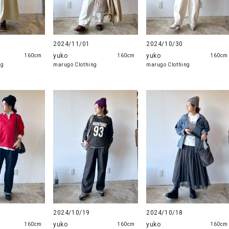
2024/11/01
2024/10/30
yuko
yuko
160cm
160cm
160cm
ng
marugo Clothing
marugo Clothing
2024/10/19
2024/10/18
yuko
yuko
160cm
160cm
160cm