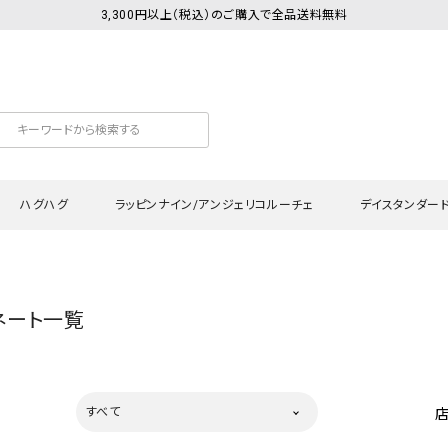
3,300円以上（税込）のご購入で全品送料無料
ハグハグ
ラッピンナイン/アンジェリコルーチェ
デイスタンダー
カットソー
Tシャツ・カットソー
ワンピース
Tシャツ・カットソー
ワンピース
トッ
ネート一覧
プ・キャミソール
シャツ・ブラウス
チュニック
カーディガン・ベスト
チュニック
ワン
ン・ベスト
カーディガン
シャツ・ブラウス
パン
ラウス
ベスト
スウェット・パーカー
サロ
すべて
・パーカー
ニット
ニット
スカ