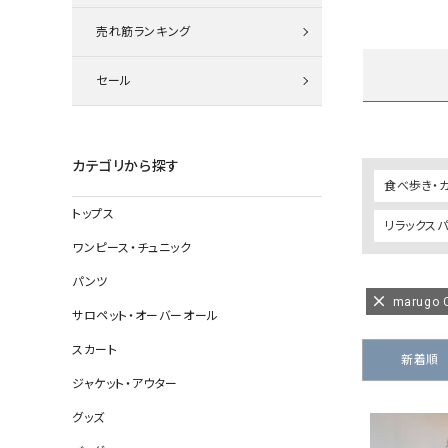
ニット
売れ筋ランキング
セール
その他の
デニムパン
カテゴリから探す
食べ歩き・
トップス
リラックス
ジャケット
ワンピース・チュニック
コート
パンツ
marugo C
サロペット・オーバーオール
スカート
バッグ
新着順
ジャケット・アウター
靴
グッズ
帽子