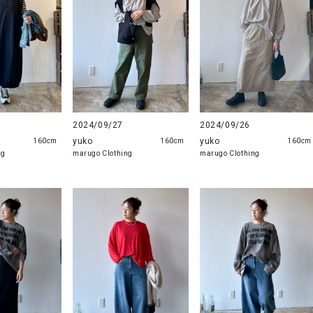
2024/09/27
2024/09/26
yuko
yuko
160cm
160cm
160cm
ng
marugo Clothing
marugo Clothing