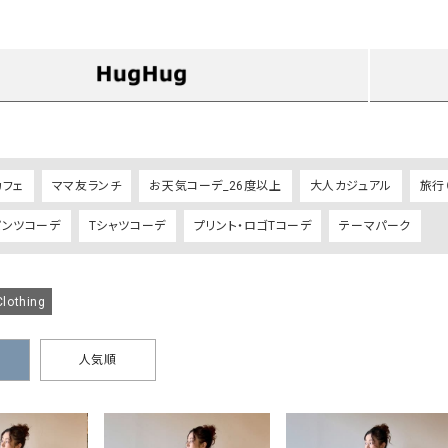
タンクトップ・キャミソール
ジャ
グッ
その他のパンツ
パンツ
デニムパンツ
ロング・マキシ丈
デニムパンツ
ロング・マキシ丈
ツ
その他のパンツ
その他スカート
その他スカート
トッ
ワン
カフェ
ママ友ランチ
お天気コーデ_26度以上
大人カジュアル
旅行
ジャケット
サロ
パンツコーデ
Tシャツコーデ
プリント・ロゴTコーデ
テーマパーク
ジャケット
すべて見る
コート
バッグ
ジャ
コート
ガウン
シューズ
グッ
その他アウター
アクセサリー
lothing
すべて見る
バッグ
人気順
靴
帽子