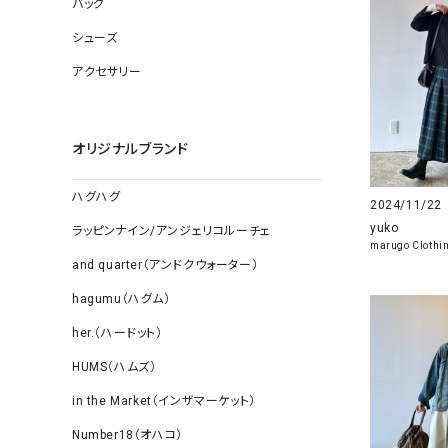
バッグ
ソックス
その他雑
シューズ
アクセサリー
オリジナルブランド
ハグハグ
2024/11/22
yuko
ラッピンナイン/アンジェリコルーチェ
marugo Clothi
and quarter（アンドクウォーター）
hagumu（ハグム）
her.（ハードット）
HUMS（ハムズ）
in the Market（インザマーケット）
Number18（オハコ）