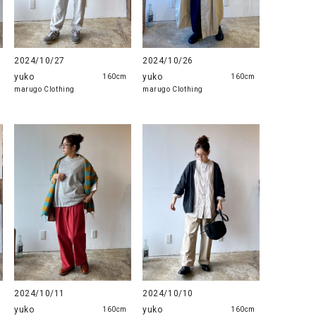
GO TO HOLLYWOOD（ゴートゥーハリウ
THIRTY（サーティ）
ッド）
G-STAR RAW（ジースターロウ）
tumugu:（ツムグ）
2024/10/27
2024/10/26
yuko
yuko
160cm
160cm
GOOD SPEED（グッドスピード）
un cinq（アンサンク）
marugo Clothing
marugo Clothing
GAIMO（ガイモ）
UNIVERSAL OVERAL
オーバーオール）
GRAMICCI（グラミチ）
USU GALLERY（ユーエ
ー）
（ｇ） （グラム）
upper hights（アッパーハ
Gives a sense of fullment
+phenix（フェニックス）
HUNTER（ハンター）
WILD THINGS（ワイルド
ICHI（イチ）
ILIMA（イリマ）
2024/10/11
2024/10/10
yuko
yuko
160cm
160cm