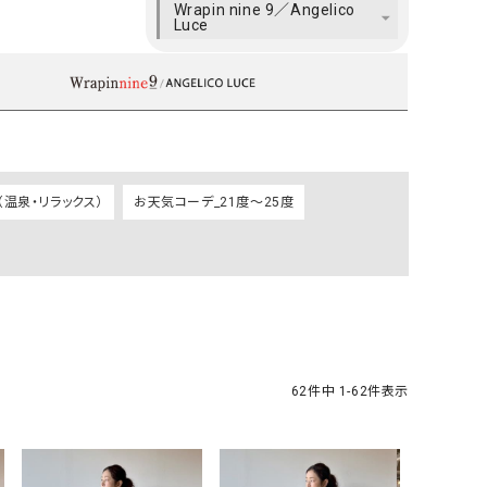
Wrapin nine 9／Angelico
ケット・アウター
Our.（アワードット）
Hymn LIPA（ヒムリパ）
Luce
ズ
Wrapin nine9（ラッピンナイン）
W（ラッピンナイン）
ロング・マキシ丈
day standard（デイスタンダード）
10t'ena (トテナ)
その他スカート
プス
08mab(ゼロハチマブ)
Johnbull（ジョンブル）
ピース・チュニック
（温泉・リラックス）
お天気コーデ_21度～25度
すべて見る
1%（イチ パーセント）
LAOCOONTE（ラオコンテ）
ペット・オーバーオール
1 metre carre（アンメートルキャレ ）
LAURA DI MAGGIO（ロ
ケット・アウター
オ）
ズ
120%lino（ワンハンドレッドトゥエンティ
le camouflage tribe
ーパーセントリノ）
トライブ）
adidas（アディダス）
Lallia Mu（ラリア ムー）
62
件中
1
-
62
件表示
ASFVLT（アスファルト）
mizuiro ind（ミズイロ イ
Ampersand（アンパサンド）
MICALLE MICALLE（ミ
Antiquite's（アンティークス）
NATURAL LAUNDRY（