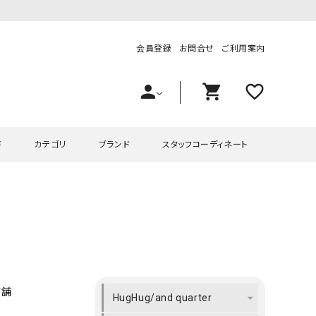
会員登録
お問合せ
ご利用案内
person
shopping_cart
favorite_outline
ド
カテゴリ
ブランド
スタッフコーディネート
プス
ハグハグ
ワンピース
OMEKASI（オメカシ）
ピース・チュニック
ラッピンナイン/アンジェリコルーチェ
チュニック
OMEKASI+（オメカシプラス
ツ
hagumu（ハグム）
Number18（オハコ）
ペット・オーバーオール
her.（ハードット）
in the Market（インザマ
店舗
HugHug/and quarter
ート
and quarter（アンドクウォーター）
HUMS（ハムズ）