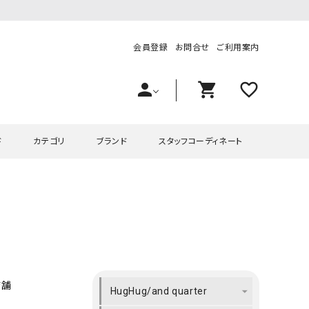
会員登録
お問合せ
ご利用案内
person
shopping_cart
favorite_outline
ド
カテゴリ
ブランド
スタッフコーディネート
プス
ハグハグ
ワンピース
OMEKASI（オメカシ）
ピース・チュニック
ラッピンナイン/アンジェリコルーチェ
チュニック
OMEKASI+（オメカシプラス
ツ
hagumu（ハグム）
Number18（オハコ）
ペット・オーバーオール
her.（ハードット）
in the Market（インザマ
店舗
HugHug/and quarter
ート
and quarter（アンドクウォーター）
HUMS（ハムズ）