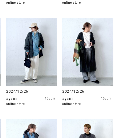
online store
online store
2024/12/26
2024/12/26
ayami
ayami
158cm
158cm
online store
online store