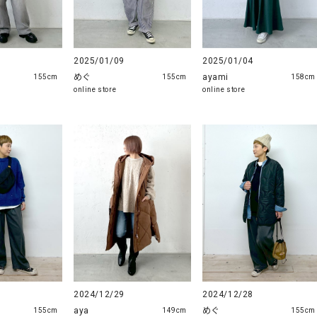
2025/01/09
2025/01/04
めぐ
ayami
155cm
155cm
158cm
online store
online store
2024/12/29
2024/12/28
aya
めぐ
155cm
149cm
155cm