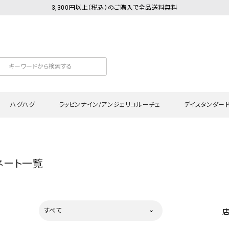
3,300円以上（税込）のご購入で全品送料無料
ハグハグ
ラッピンナイン/アンジェリコルーチェ
デイスタンダー
カットソー
Tシャツ・カットソー
ワンピース
Tシャツ・カットソー
ワンピース
トッ
ネート一覧
プ・キャミソール
シャツ・ブラウス
チュニック
カーディガン・ベスト
チュニック
ワン
ン・ベスト
カーディガン
シャツ・ブラウス
パン
ラウス
ベスト
スウェット・パーカー
サロ
すべて
・パーカー
ニット
ニット
スカ