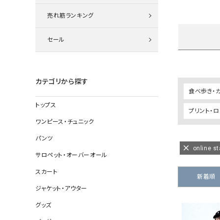
ニット
売れ筋ランキング
セール
その他の
デニムパン
カテゴリから探す
食べ歩き・
トップス
プリント・
ジャケット
ワンピース・チュニック
コート
パンツ
online st
サロペット・オーバーオール
スカート
バッグ
新着順
ジャケット・アウター
靴
グッズ
帽子