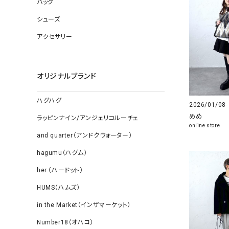
バッグ
ソックス
その他雑
シューズ
アクセサリー
オリジナルブランド
ハグハグ
2026/01/08
めめ
ラッピンナイン/アンジェリコルーチェ
online store
and quarter（アンドクウォーター）
hagumu（ハグム）
her.（ハードット）
HUMS（ハムズ）
in the Market（インザマーケット）
Number18（オハコ）