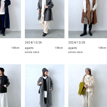
2024/12/26
2024/12/25
ayami
ayami
158cm
158cm
158cm
online store
online store