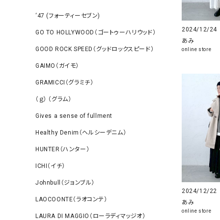
‘47 (フォーティーセブン)
2024/12/24
GO TO HOLLYWOOD（ゴートゥーハリウッド）
あみ
GOOD ROCK SPEED（グッドロックスピード）
online store
GAIMO（ガイモ）
GRAMICCI（グラミチ）
（ｇ） （グラム）
Gives a sense of fullment
Healthy Denim（ヘルシーデニム）
HUNTER（ハンター）
ICHI（イチ）
Johnbull（ジョンブル）
2024/12/22
LAOCOONTE（ラオコンテ）
あみ
online store
LAURA DI MAGGIO（ローラディマッジオ）