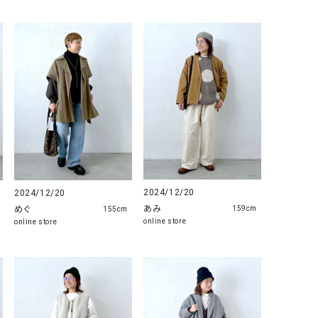
2024/12/20
2024/12/20
あみ
めぐ
159cm
155cm
online store
online store