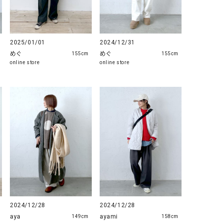
GO TO HOLLYWOOD（ゴートゥーハリウ
THIRTY（サーティ）
ッド）
G-STAR RAW（ジースターロウ）
tumugu:（ツムグ）
2025/01/01
2024/12/31
めぐ
めぐ
155cm
155cm
GOOD SPEED（グッドスピード）
un cinq（アンサンク）
online store
online store
GAIMO（ガイモ）
UNIVERSAL OVERAL
オーバーオール）
GRAMICCI（グラミチ）
USU GALLERY（ユーエ
ー）
（ｇ） （グラム）
upper hights（アッパーハ
Gives a sense of fullment
+phenix（フェニックス）
HUNTER（ハンター）
WILD THINGS（ワイルド
ICHI（イチ）
ILIMA（イリマ）
2024/12/28
2024/12/28
aya
ayami
149cm
158cm