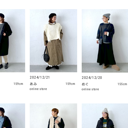
2024/12/21
2024/12/20
あみ
めぐ
159cm
159cm
155cm
online store
online store