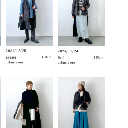
2024/12/25
2024/12/24
ayami
めぐ
158cm
155cm
online store
online store