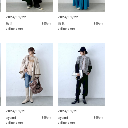
2024/12/22
2024/12/22
めぐ
あみ
155cm
159cm
online store
online store
2024/12/21
2024/12/21
ayami
ayami
158cm
158cm
online store
online store