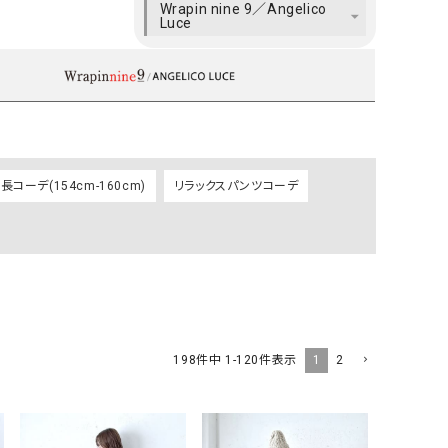
Wrapin nine 9／Angelico
ケット・アウター
Our.（アワードット）
Hymn LIPA（ヒムリパ）
Luce
ズ
Wrapin nine9（ラッピンナイン）
W（ラッピンナイン）
ロング・マキシ丈
day standard（デイスタンダード）
10t'ena (トテナ)
その他スカート
プス
08mab(ゼロハチマブ)
Johnbull（ジョンブル）
ピース・チュニック
コーデ(154cm-160cm)
リラックスパンツコーデ
すべて見る
1%（イチ パーセント）
LAOCOONTE（ラオコンテ）
ペット・オーバーオール
1 metre carre（アンメートルキャレ ）
LAURA DI MAGGIO（ロ
ケット・アウター
オ）
ズ
120%lino（ワンハンドレッドトゥエンティ
le camouflage tribe
ーパーセントリノ）
トライブ）
adidas（アディダス）
Lallia Mu（ラリア ムー）
1
2
198
件中
1
-
120
件表示
ASFVLT（アスファルト）
mizuiro ind（ミズイロ イ
Ampersand（アンパサンド）
MICALLE MICALLE（ミ
Antiquite's（アンティークス）
NATURAL LAUNDRY（