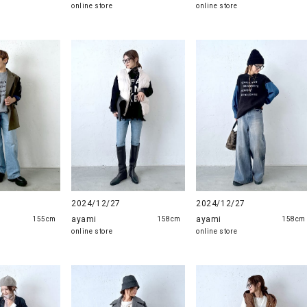
online store
online store
2024/12/27
2024/12/27
ayami
ayami
158cm
158cm
155cm
online store
online store