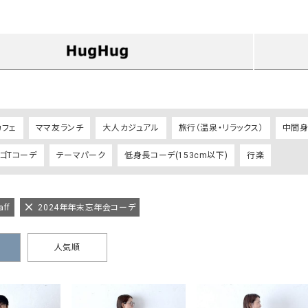
タンクトップ・キャミソール
ジャ
グッ
その他のパンツ
パンツ
デニムパンツ
ロング・マキシ丈
デニムパンツ
ロング・マキシ丈
ツ
その他のパンツ
その他スカート
その他スカート
トッ
ワン
カフェ
ママ友ランチ
大人カジュアル
旅行（温泉・リラックス）
中間身長
ジャケット
サロ
ロゴTコーデ
テーマパーク
低身長コーデ(153cm以下)
行楽
ジャケット
すべて見る
コート
バッグ
ジャ
コート
ガウン
シューズ
グッ
その他アウター
アクセサリー
aff
2024年年末忘年会コーデ
すべて見る
バッグ
人気順
靴
帽子