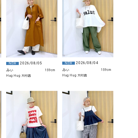
リー）
Audition（オーディション）
ORDINARY FITS（オーデ
ツ）
blue willow（ブルーウィロー）
Osmosis（オズモシス）
blue willow（ブルーウィロー）
prit（プリット）
CUBE SUGAR（キューブシュガー）
PUMA（プーマ）
CONVERSE ALL STAR（コンバースオー
Risley（リズレー）
2026/08/04
2026/08/05
NEW
NEW
ルスター）
みぃ
みぃ
159cm
159cm
Hug Hug 大村店
Hug Hug 大村店
Champion（チャンピオン）
RED CARD（レッドカード）
DENIM DUNGAREE（デニムダンガリー）
SO（エスオー）
Deck（ディック）
SUN VALLEY（サンバレー）
EVOL（イーボル）
SCOTCH&SODA（スコッチ
ダ）
Emma Taylor（エマテイラー）
SUGAR ROSE（シュガーロ
FLAVOR TEE（フレーバーティー）
squady by graphite（ス