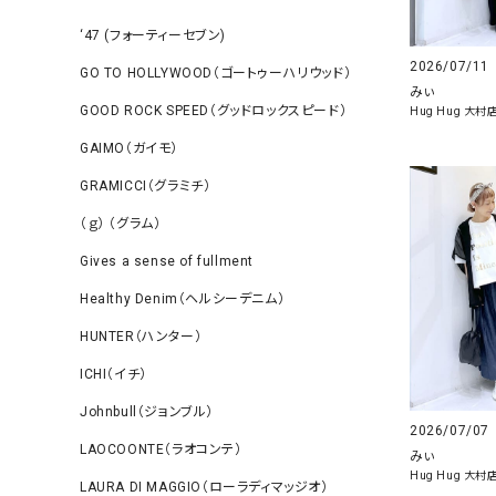
‘47 (フォーティーセブン)
2026/07/11
GO TO HOLLYWOOD（ゴートゥーハリウッド）
みぃ
GOOD ROCK SPEED（グッドロックスピード）
Hug Hug 大村
GAIMO（ガイモ）
GRAMICCI（グラミチ）
（ｇ） （グラム）
Gives a sense of fullment
Healthy Denim（ヘルシーデニム）
HUNTER（ハンター）
ICHI（イチ）
Johnbull（ジョンブル）
2026/07/07
LAOCOONTE（ラオコンテ）
みぃ
Hug Hug 大村
LAURA DI MAGGIO（ローラディマッジオ）