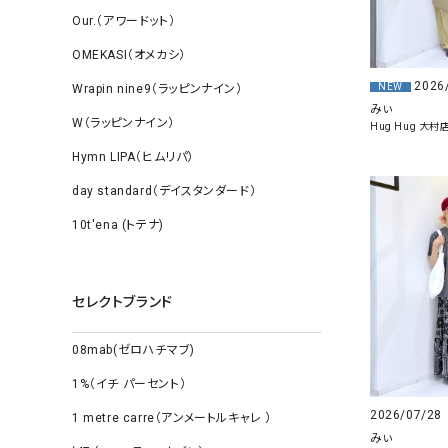
Our.（アワードット）
OMEKASI（オメカシ）
2026
NEW
Wrapin nine9（ラッピンナイン）
みぃ
W（ラッピンナイン）
Hug Hug 大村
Hymn LIPA（ヒムリパ）
day standard（デイスタンダード）
10t'ena (トテナ)
セレクトブランド
08mab(ゼロハチマブ)
1%（イチ パーセント）
2026/07/28
1 metre carre（アンメートルキャレ ）
みぃ