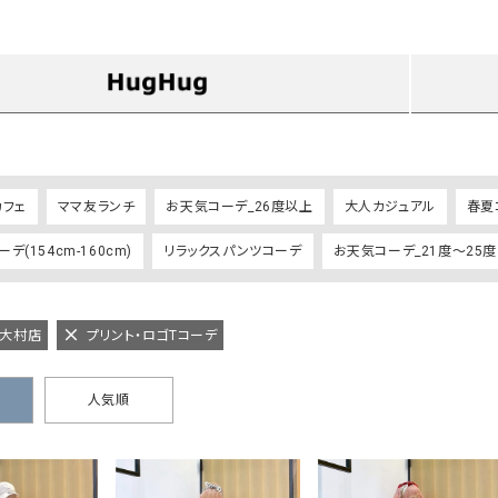
タンクトップ・キャミソール
ジャ
グッ
その他のパンツ
パンツ
デニムパンツ
ロング・マキシ丈
デニムパンツ
ロング・マキシ丈
ツ
その他のパンツ
その他スカート
その他スカート
トッ
ワン
カフェ
ママ友ランチ
お天気コーデ_26度以上
大人カジュアル
春夏
ジャケット
サロ
デ(154cm-160cm)
リラックスパンツコーデ
お天気コーデ_21度～25度
ジャケット
すべて見る
コート
バッグ
ジャ
コート
ガウン
シューズ
グッ
その他アウター
アクセサリー
g 大村店
プリント・ロゴTコーデ
すべて見る
バッグ
人気順
靴
帽子