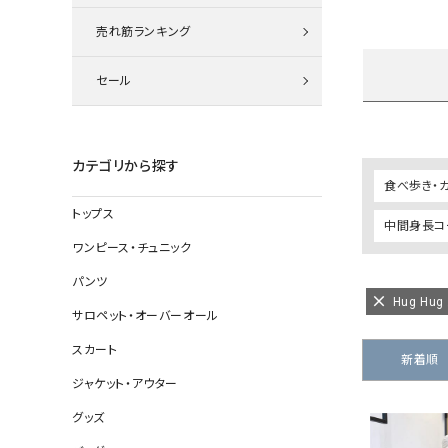
ニット
売れ筋ランキング
セール
その他の
デニムパン
カテゴリから探す
食べ歩き・
トップス
中間身長コー
ジャケット
ワンピース・チュニック
コート
パンツ
Hug Hu
サロペット・オーバーオール
スカート
バッグ
新着順
ジャケット・アウター
靴
グッズ
帽子