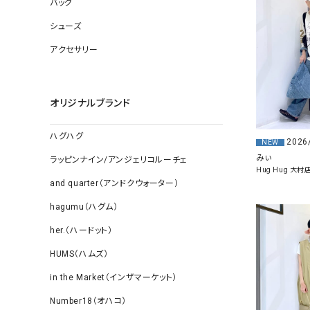
バッグ
ソックス
その他雑
シューズ
アクセサリー
オリジナルブランド
ハグハグ
2026
NEW
みぃ
ラッピンナイン/アンジェリコルーチェ
Hug Hug 大村
and quarter（アンドクウォーター）
hagumu（ハグム）
her.（ハードット）
HUMS（ハムズ）
in the Market（インザマーケット）
Number18（オハコ）