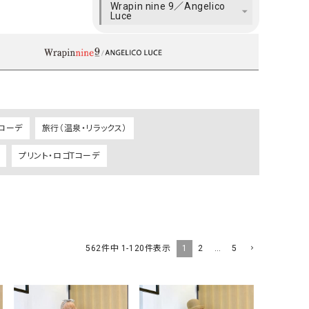
Wrapin nine 9／Angelico
ケット・アウター
Our.（アワードット）
Hymn LIPA（ヒムリパ）
Luce
ズ
Wrapin nine9（ラッピンナイン）
W（ラッピンナイン）
ロング・マキシ丈
day standard（デイスタンダード）
10t'ena (トテナ)
その他スカート
プス
08mab(ゼロハチマブ)
Johnbull（ジョンブル）
ピース・チュニック
コーデ
旅行（温泉・リラックス）
すべて見る
1%（イチ パーセント）
LAOCOONTE（ラオコンテ）
ペット・オーバーオール
プリント・ロゴTコーデ
1 metre carre（アンメートルキャレ ）
LAURA DI MAGGIO（ロ
ケット・アウター
オ）
ズ
120%lino（ワンハンドレッドトゥエンティ
le camouflage tribe
ーパーセントリノ）
トライブ）
adidas（アディダス）
Lallia Mu（ラリア ムー）
1
2
…
5
562
件中
1
-
120
件表示
ASFVLT（アスファルト）
mizuiro ind（ミズイロ イ
Ampersand（アンパサンド）
MICALLE MICALLE（ミ
Antiquite's（アンティークス）
NATURAL LAUNDRY（