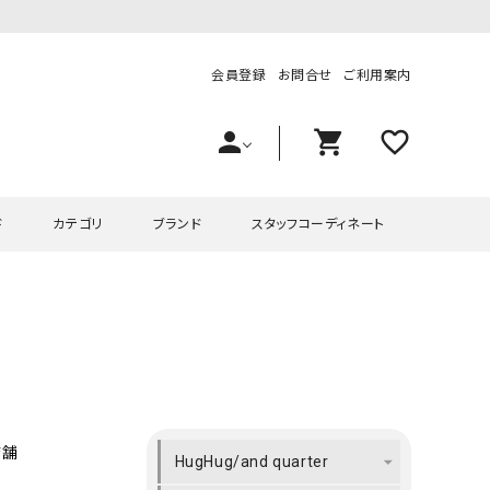
会員登録
お問合せ
ご利用案内
person
shopping_cart
favorite_outline
ド
カテゴリ
ブランド
スタッフコーディネート
プス
ハグハグ
ワンピース
OMEKASI（オメカシ）
ピース・チュニック
ラッピンナイン/アンジェリコルーチェ
チュニック
OMEKASI+（オメカシプラス
ツ
hagumu（ハグム）
Number18（オハコ）
ペット・オーバーオール
her.（ハードット）
in the Market（インザマ
店舗
HugHug/and quarter
ート
and quarter（アンドクウォーター）
HUMS（ハムズ）