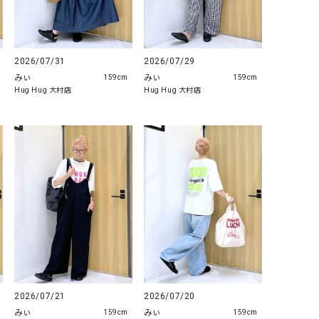
GO TO HOLLYWOOD（ゴートゥーハリウ
THIRTY（サーティ）
ッド）
G-STAR RAW（ジースターロウ）
tumugu:（ツムグ）
2026/07/31
2026/07/29
みぃ
みぃ
159cm
159cm
GOOD SPEED（グッドスピード）
un cinq（アンサンク）
Hug Hug 大村店
Hug Hug 大村店
GAIMO（ガイモ）
UNIVERSAL OVERAL
オーバーオール）
GRAMICCI（グラミチ）
USU GALLERY（ユーエ
ー）
（ｇ） （グラム）
upper hights（アッパーハ
Gives a sense of fullment
+phenix（フェニックス）
HUNTER（ハンター）
WILD THINGS（ワイルド
ICHI（イチ）
ILIMA（イリマ）
2026/07/21
2026/07/20
みぃ
みぃ
159cm
159cm