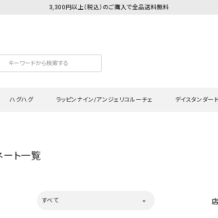
3,300円以上（税込）のご購入で全品送料無料
ハグハグ
ラッピンナイン/アンジェリコルーチェ
デイスタンダー
カットソー
Tシャツ・カットソー
ワンピース
Tシャツ・カットソー
ワンピース
トッ
ネート一覧
プ・キャミソール
シャツ・ブラウス
チュニック
カーディガン・ベスト
チュニック
ワン
ン・ベスト
カーディガン
シャツ・ブラウス
パン
ラウス
ベスト
スウェット・パーカー
サロ
すべて
・パーカー
ニット
ニット
スカ