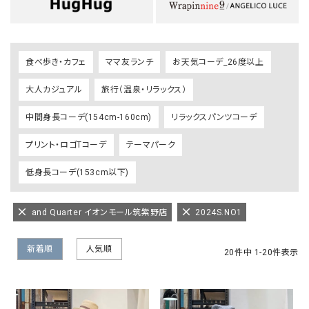
食べ歩き・カフェ
ママ友ランチ
お天気コーデ_26度以上
大人カジュアル
旅行（温泉・リラックス）
中間身長コーデ(154cm-160cm)
リラックスパンツコーデ
プリント・ロゴTコーデ
テーマパーク
低身長コーデ(153cm以下)
and Quarter イオンモール筑紫野店
2024S.NO1
新着順
人気順
20
件中
1
-
20
件表示