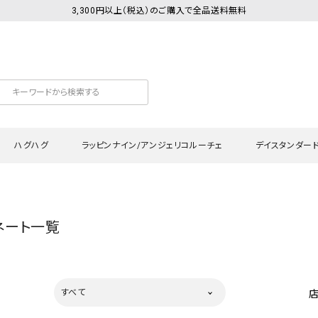
3,300円以上（税込）のご購入で全品送料無料
ハグハグ
ラッピンナイン/アンジェリコルーチェ
デイスタンダー
カットソー
Tシャツ・カットソー
ワンピース
Tシャツ・カットソー
ワンピース
トッ
ネート一覧
プ・キャミソール
シャツ・ブラウス
チュニック
カーディガン・ベスト
チュニック
ワン
ン・ベスト
カーディガン
シャツ・ブラウス
パン
ラウス
ベスト
スウェット・パーカー
サロ
すべて
・パーカー
ニット
ニット
スカ