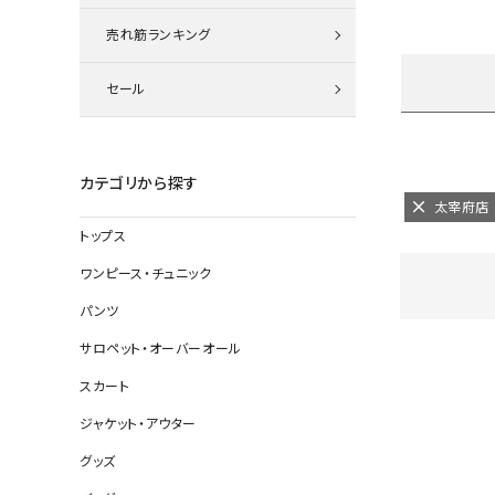
ニット
売れ筋ランキング
セール
その他の
デニムパン
カテゴリから探す
太宰府店
トップス
ジャケット
ワンピース・チュニック
コート
パンツ
サロペット・オーバーオール
スカート
バッグ
ジャケット・アウター
靴
グッズ
帽子