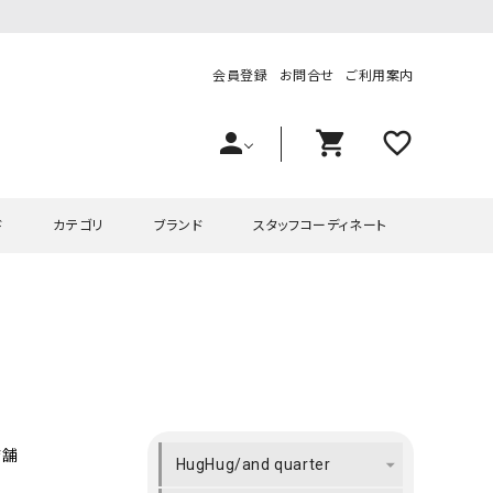
会員登録
お問合せ
ご利用案内
person
shopping_cart
favorite_outline
ド
カテゴリ
ブランド
スタッフコーディネート
プス
ハグハグ
ワンピース
OMEKASI（オメカシ）
ピース・チュニック
ラッピンナイン/アンジェリコルーチェ
チュニック
OMEKASI+（オメカシプラス
ツ
hagumu（ハグム）
Number18（オハコ）
ペット・オーバーオール
her.（ハードット）
in the Market（インザマ
店舗
HugHug/and quarter
ート
and quarter（アンドクウォーター）
HUMS（ハムズ）