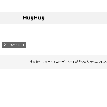
タンクトップ・キャミソール
ジャ
グッ
その他のパンツ
パンツ
デニムパンツ
ロング・マキシ丈
デニムパンツ
ロング・マキシ丈
ツ
その他のパンツ
その他スカート
その他スカート
トッ
ワン
2024S.NO1
ジャケット
サロ
ジャケット
すべて見る
コート
バッグ
ジャ
検索条件に該当するコーディネートが見つかりませんでした。
コート
ガウン
シューズ
グッ
その他アウター
アクセサリー
すべて見る
バッグ
靴
帽子