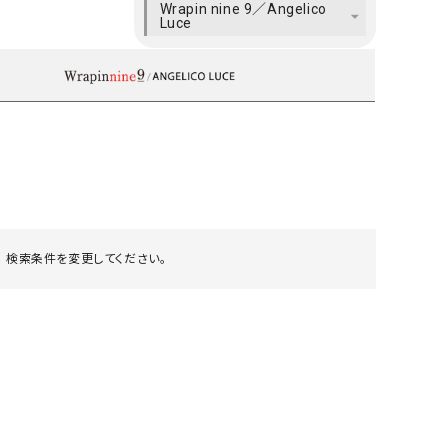
Wrapin nine 9／Angelico
ケット・アウター
Our.（アワードット）
Hymn LIPA（ヒムリパ）
Luce
ズ
Wrapin nine9（ラッピンナイン）
W（ラッピンナイン）
ロング・マキシ丈
day standard（デイスタンダード）
10t'ena (トテナ)
その他スカート
プス
08mab(ゼロハチマブ)
Johnbull（ジョンブル）
ピース・チュニック
すべて見る
1%（イチ パーセント）
LAOCOONTE（ラオコンテ）
ペット・オーバーオール
1 metre carre（アンメートルキャレ ）
LAURA DI MAGGIO（ロ
ケット・アウター
オ）
 検索条件を変更してください。
ズ
120%lino（ワンハンドレッドトゥエンティ
le camouflage tribe
ーパーセントリノ）
トライブ）
adidas（アディダス）
Lallia Mu（ラリア ムー）
ASFVLT（アスファルト）
mizuiro ind（ミズイロ イ
Ampersand（アンパサンド）
MICALLE MICALLE（ミ
Antiquite's（アンティークス）
NATURAL LAUNDRY（