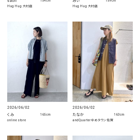
saori
みぃ
154cm
159cm
Hug Hug 大村店
Hug Hug 大村店
2026/06/02
2026/06/02
くみ
たなか
165cm
163cm
online store
andQuarterゆめタウン佐賀