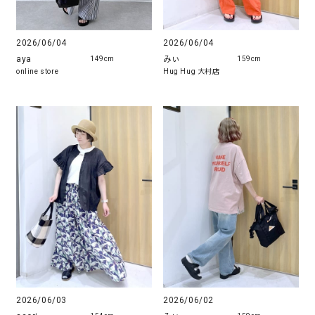
2026/06/04
2026/06/04
aya
みぃ
149cm
159cm
online store
Hug Hug 大村店
2026/06/03
2026/06/02