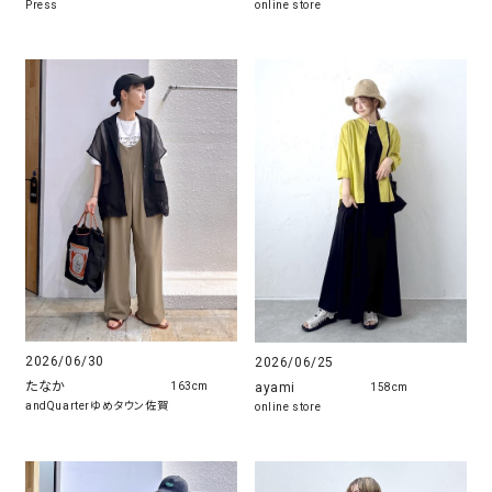
online store
Press
2026/06/30
2026/06/25
たなか
ayami
163cm
158cm
andQuarterゆめタウン佐賀
online store