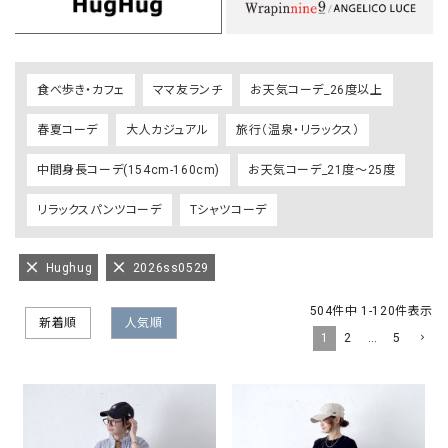
食べ歩き・カフェ
ママ友ランチ
お天気コーデ_26度以上
春夏コーデ
大人カジュアル
旅行（温泉・リラックス）
中間身長コーデ(154cm-160cm)
お天気コーデ_21度～25度
リラックスパンツコーデ
Tシャツコーデ
Hughug
2026ss0529
504
件中
1
-
120
件表示
新着順
人気順
1
2
…
5