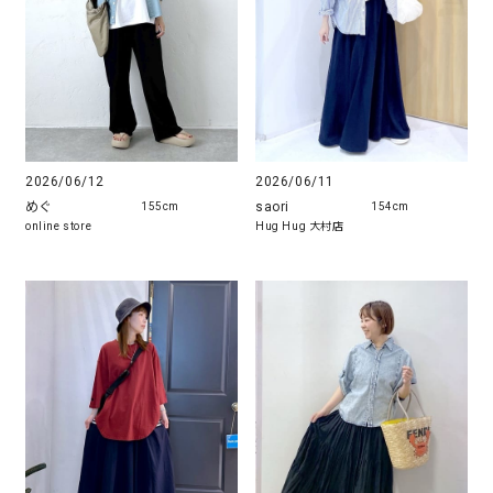
2026/06/12
2026/06/11
めぐ
saori
155cm
154cm
online store
Hug Hug 大村店