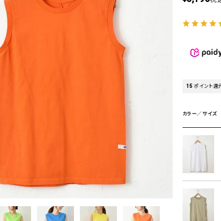
タンクトップ・キャミソール
ジャ
グッ
その他のパンツ
パンツ
デニムパンツ
ロング・マキシ丈
デニムパンツ
ロング・マキシ丈
ツ
その他のパンツ
その他スカート
その他スカート
トッ
15
ポイント還
ワン
ジャケット
サロ
ジャケット
すべて見る
コート
バッグ
カラー／サイズ
ジャ
コート
ガウン
シューズ
グッ
その他アウター
アクセサリー
すべて見る
バッグ
靴
帽子