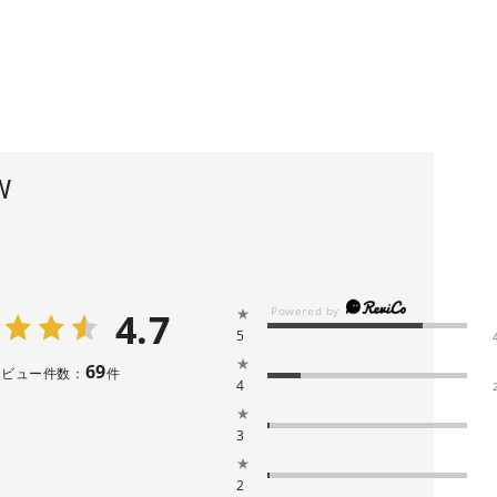
W
4.7
★
5
★
69
レビュー件数：
件
4
★
3
★
2