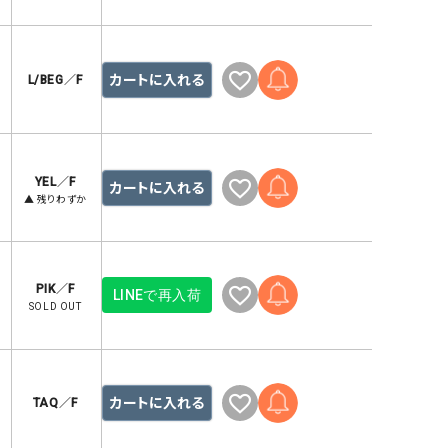
リー）
Audition（オーディション）
ORDINARY FITS（オーデ
ツ）
カートに入れる
L/BEG／F
blue willow（ブルーウィロー）
Osmosis（オズモシス）
blue willow（ブルーウィロー）
prit（プリット）
CUBE SUGAR（キューブシュガー）
PUMA（プーマ）
YEL／F
カートに入れる
CONVERSE ALL STAR（コンバースオー
Risley（リズレー）
▲ 残りわずか
ルスター）
Champion（チャンピオン）
RED CARD（レッドカード）
DENIM DUNGAREE（デニムダンガリー）
SO（エスオー）
PIK／F
LINEで再入荷
SOLD OUT
Deck（ディック）
SUN VALLEY（サンバレー）
EVOL（イーボル）
SCOTCH&SODA（スコッチ
ダ）
カートに入れる
TAQ／F
Emma Taylor（エマテイラー）
SUGAR ROSE（シュガーロ
FLAVOR TEE（フレーバーティー）
squady by graphite（ス