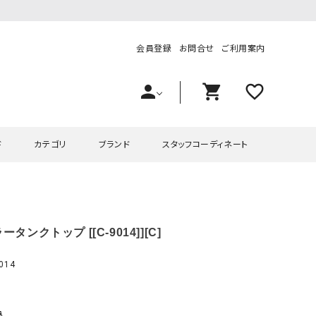
会員登録
お問合せ
ご利用案内
person
shopping_cart
favorite_outline
ド
カテゴリ
ブランド
スタッフコーディネート
プス
ハグハグ
ワンピース
OMEKASI（オメカシ）
ータンクトップ [[C-9014]][C]
ピース・チュニック
ラッピンナイン/アンジェリコルーチェ
チュニック
OMEKASI+（オメカシプラス
ツ
hagumu（ハグム）
Number18（オハコ）
014
ペット・オーバーオール
her.（ハードット）
in the Market（インザマ
ート
and quarter（アンドクウォーター）
HUMS（ハムズ）
込