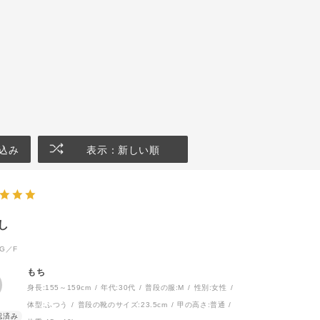
込み
表示：新しい順
し
G／F
もち
身長:
155～159cm
年代:
30代
普段の服:
M
性別:
女性
体型:
ふつう
普段の靴のサイズ:
23.5cm
甲の高さ:
普通