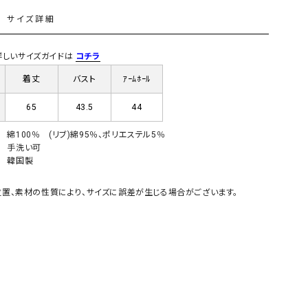
L
サイズ詳細
) 詳しいサイズガイドは
コチラ
着丈
バスト
ｱｰﾑﾎｰﾙ
65
43.5
44
綿100％ (リブ)綿95％、ポリエステル5％
手洗い可
韓国製
置、素材の性質により、サイズに誤差が生じる場合がございます。