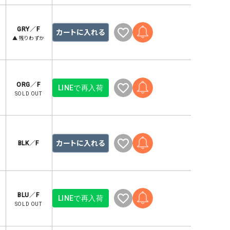
GO TO HOLLYWOOD（ゴートゥーハリウ
THIRTY（サーティ）
ッド）
GRY／F
カートに入れる
▲ 残りわずか
G-STAR RAW（ジースターロウ）
tumugu:（ツムグ）
GOOD SPEED（グッドスピード）
un cinq（アンサンク）
GAIMO（ガイモ）
UNIVERSAL OVERAL
ORG／F
オーバーオール）
LINEで再入荷
SOLD OUT
GRAMICCI（グラミチ）
USU GALLERY（ユーエ
ー）
（ｇ） （グラム）
upper hights（アッパーハ
カートに入れる
BLK／F
Gives a sense of fullment
+phenix（フェニックス）
HUNTER（ハンター）
WILD THINGS（ワイルド
ICHI（イチ）
BLU／F
ILIMA（イリマ）
LINEで再入荷
SOLD OUT