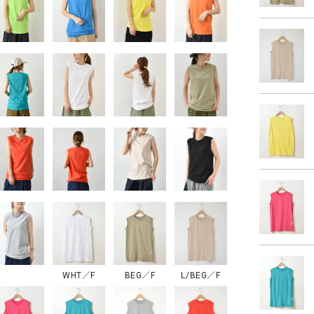
ソックス・その他雑貨
貨
WHT／F
BEG／F
L/BEG／F