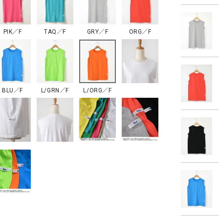
PIK／F
TAQ／F
GRY／F
ORG／F
BLU／F
L/GRN／F
L/ORG／F