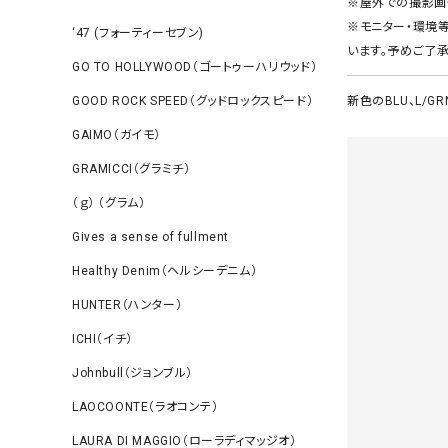
※屋外での撮影画
※モニター・環境
‘47 (フォーティーセブン)
います。予めご了承
GO TO HOLLYWOOD（ゴートゥーハリウッド）
GOOD ROCK SPEED（グッドロックスピード）
新色のBLU、L/G
GAIMO（ガイモ）
GRAMICCI（グラミチ）
（ｇ） （グラム）
Gives a sense of fullment
Healthy Denim（ヘルシーデニム）
HUNTER（ハンター）
ICHI（イチ）
Johnbull（ジョンブル）
LAOCOONTE（ラオコンテ）
LAURA DI MAGGIO（ローラディマッジオ）