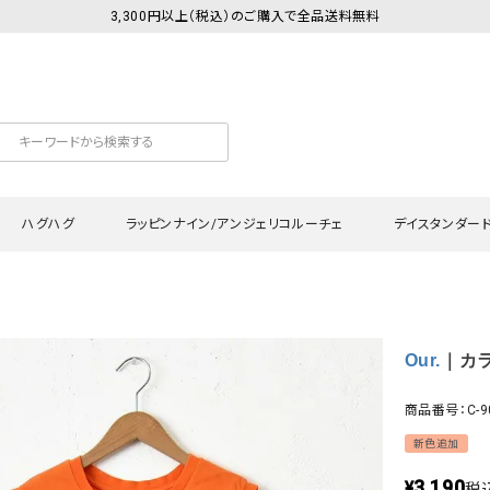
3,300円以上（税込）のご購入で全品送料無料
ハグハグ
ラッピンナイン/アンジェリコルーチェ
デイスタンダー
カットソー
Tシャツ・カットソー
ワンピース
Tシャツ・カットソー
ワンピース
トッ
Our.
｜カラ
プ・キャミソール
シャツ・ブラウス
チュニック
カーディガン・ベスト
チュニック
ワン
ン・ベスト
カーディガン
シャツ・ブラウス
パン
商品番号：C-9
ラウス
ベスト
スウェット・パーカー
サロ
新色追加
・パーカー
ニット
ニット
スカ
3,190
¥
税