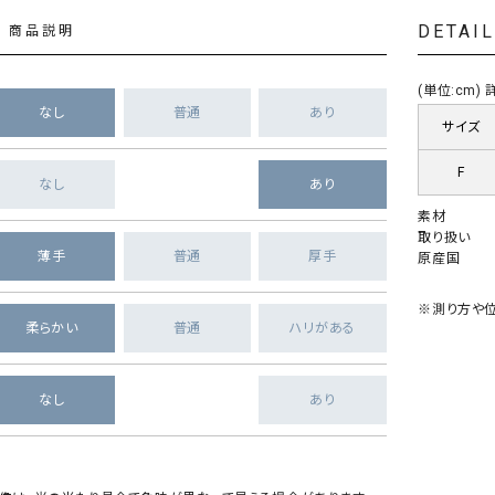
DETAI
商品説明
(単位:cm
なし
普通
あり
サイズ
F
なし
あり
素材
取り扱い
薄手
普通
厚手
原産国
※測り方や位
柔らかい
普通
ハリがある
なし
あり