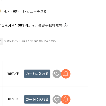
ケット・アウター
Our.（アワードット）
Hymn LIPA（ヒムリパ）
ズ
Wrapin nine9（ラッピンナイン）
W（ラッピンナイン）
4.7
（69）
レビューを見る
ロング・マキシ丈
day standard（デイスタンダード）
10t'ena (トテナ)
その他スカート
なら
月々1,063円
から。分割手数料無料
プス
08mab(ゼロハチマブ)
Johnbull（ジョンブル）
元
※購入ポイントは購入20日後に有効になります。
ピース・チュニック
すべて見る
1%（イチ パーセント）
LAOCOONTE（ラオコンテ）
ペット・オーバーオール
1 metre carre（アンメートルキャレ ）
LAURA DI MAGGIO（ロ
ケット・アウター
オ）
ズ
120%lino（ワンハンドレッドトゥエンティ
le camouflage tribe
カートに入れる
ーパーセントリノ）
トライブ）
WHT／F
adidas（アディダス）
Lallia Mu（ラリア ムー）
ASFVLT（アスファルト）
mizuiro ind（ミズイロ イ
Ampersand（アンパサンド）
MICALLE MICALLE（ミ
カートに入れる
BEG／F
Antiquite's（アンティークス）
NATURAL LAUNDRY（