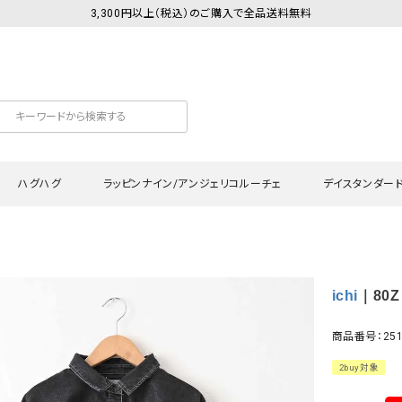
3,300円以上（税込）のご購入で全品送料無料
ハグハグ
ラッピンナイン/アンジェリコルーチェ
デイスタンダー
カットソー
Tシャツ・カットソー
ワンピース
Tシャツ・カットソー
ワンピース
トッ
ichi
｜80Z
プ・キャミソール
シャツ・ブラウス
チュニック
カーディガン・ベスト
チュニック
ワン
ン・ベスト
カーディガン
シャツ・ブラウス
パン
商品番号：251
ラウス
ベスト
スウェット・パーカー
サロ
2buy対象
・パーカー
ニット
ニット
スカ