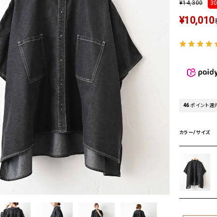
¥
14,300
30
タンクトップ・キャミソール
ジャ
¥
10,010
グッ
その他のパンツ
パンツ
デニムパンツ
ロング・マキシ丈
デニムパンツ
ロング・マキシ丈
ツ
その他のパンツ
その他スカート
その他スカート
トッ
ワン
ジャケット
サロ
46
ポイント還
ジャケット
すべて見る
コート
バッグ
ジャ
コート
ガウン
シューズ
グッ
カラー/サイズ
その他アウター
アクセサリー
すべて見る
バッグ
靴
帽子