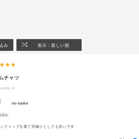
込み
表示：新しい順
ムチャツ
BLACK／F
no name
タンクトップを着て羽織りとしても良いです