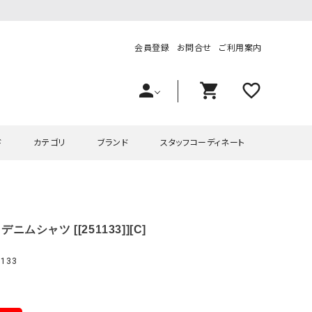
会員登録
お問合せ
ご利用案内
person
shopping_cart
favorite_outline
ド
カテゴリ
ブランド
スタッフコーディネート
プス
ハグハグ
ワンピース
OMEKASI（オメカシ）
 デニムシャツ [[251133]][C]
ピース・チュニック
ラッピンナイン/アンジェリコルーチェ
チュニック
OMEKASI+（オメカシプラス
ツ
hagumu（ハグム）
Number18（オハコ）
133
ペット・オーバーオール
her.（ハードット）
in the Market（インザマ
ート
and quarter（アンドクウォーター）
HUMS（ハムズ）