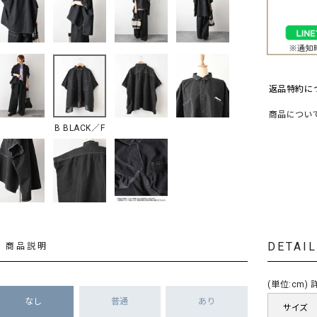
ソックス・その他雑貨
貨
返品特約に
商品につい
B BLACK／F
DETAI
商品説明
(単位:cm
なし
普通
あり
サイズ