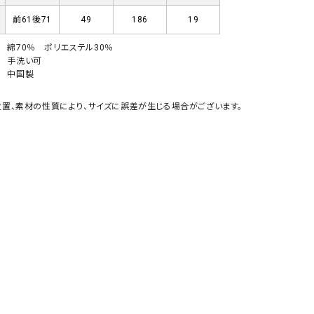
GO TO HOLLYWOOD（ゴートゥーハリウ
THIRTY（サーティ）
前61後71
49
186
19
ッド）
綿70％ ポリエステル30％
G-STAR RAW（ジースターロウ）
tumugu:（ツムグ）
手洗い可
中国製
GOOD SPEED（グッドスピード）
un cinq（アンサンク）
GAIMO（ガイモ）
UNIVERSAL OVERAL
置、素材の性質により、サイズに誤差が生じる場合がございます。
オーバーオール）
GRAMICCI（グラミチ）
USU GALLERY（ユーエ
ー）
（ｇ） （グラム）
upper hights（アッパーハ
Gives a sense of fullment
+phenix（フェニックス）
HUNTER（ハンター）
WILD THINGS（ワイルド
ICHI（イチ）
ILIMA（イリマ）