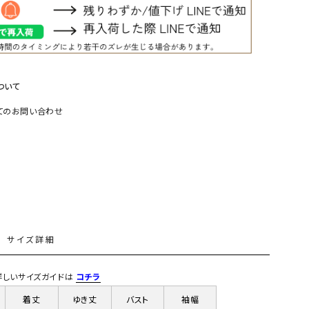
リー）
Audition（オーディション）
ORDINARY FITS（オーデ
ツ）
blue willow（ブルーウィロー）
Osmosis（オズモシス）
ついて
blue willow（ブルーウィロー）
prit（プリット）
てのお問い合わせ
CUBE SUGAR（キューブシュガー）
PUMA（プーマ）
CONVERSE ALL STAR（コンバースオー
Risley（リズレー）
ルスター）
Champion（チャンピオン）
RED CARD（レッドカード）
DENIM DUNGAREE（デニムダンガリー）
SO（エスオー）
Deck（ディック）
SUN VALLEY（サンバレー）
L
サイズ詳細
EVOL（イーボル）
SCOTCH&SODA（スコッチ
ダ）
) 詳しいサイズガイドは
コチラ
Emma Taylor（エマテイラー）
SUGAR ROSE（シュガーロ
着丈
ゆき丈
バスト
袖幅
FLAVOR TEE（フレーバーティー）
squady by graphite（ス