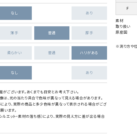
F
なし
あり
素材
取り扱い
原産国
薄手
普通
厚手
※測り方や位
柔らかい
普通
ハリがある
なし
あり
差がございます。あくまでも目安とお考え下さい。
像は、光の当たり具合で色味が異なって見える場合があります。
等により、実際の商品と多少色味が異なって表示される場合がござ
願います。
・シルエット・素材の落ち感）により、実際の見え方に差が出る場合