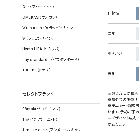
Our.（アワードット）
伸縮性
OMEKASI（オメカシ）
Wrapin nine9（ラッピンナイン）
生地
W（ラッピンナイン）
Hymn LIPA（ヒムリパ）
柔らかさ
day standard（デイスタンダード）
10t'ena (トテナ)
裏地
※感じ方には個人
セレクトブランド
※屋外での撮影画
※モニター・環境
08mab(ゼロハチマブ)
います。予めご了承
※デザイン（袖丈
1%（イチ パーセント）
があります。
1 metre carre（アンメートルキャレ ）