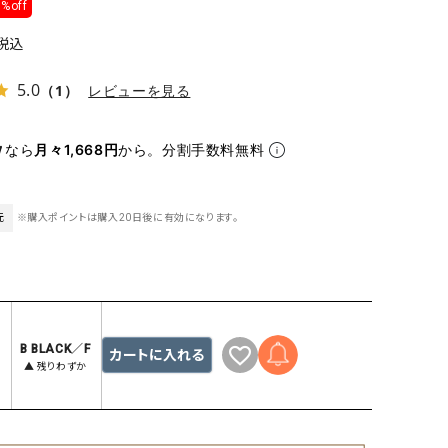
%off
ケット・アウター
Our.（アワードット）
Hymn LIPA（ヒムリパ）
ズ
Wrapin nine9（ラッピンナイン）
W（ラッピンナイン）
税込
ロング・マキシ丈
day standard（デイスタンダード）
10t'ena (トテナ)
5.0
（1）
レビューを見る
その他スカート
プス
なら
月々1,668円
から。分割手数料無料
08mab(ゼロハチマブ)
Johnbull（ジョンブル）
ピース・チュニック
すべて見る
1%（イチ パーセント）
LAOCOONTE（ラオコンテ）
ペット・オーバーオール
元
※購入ポイントは購入20日後に有効になります。
1 metre carre（アンメートルキャレ ）
LAURA DI MAGGIO（ロ
ケット・アウター
オ）
ズ
120%lino（ワンハンドレッドトゥエンティ
le camouflage tribe
ーパーセントリノ）
トライブ）
adidas（アディダス）
Lallia Mu（ラリア ムー）
B BLACK／F
カートに入れる
▲ 残りわずか
ASFVLT（アスファルト）
mizuiro ind（ミズイロ イ
Ampersand（アンパサンド）
MICALLE MICALLE（ミ
Antiquite's（アンティークス）
NATURAL LAUNDRY（