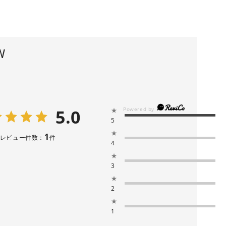
W
5.0
★
5
★
1
レビュー件数：
件
4
★
3
★
2
★
1