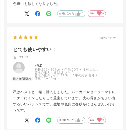
色違いも欲しくなりました。
参考になった
0
Like!
0
2025.12.23
close
カラー/サイズ
とても使いやすい！
色：ST／F
OWH／F
LINEで再入荷
べぽ
在庫なし
身長:
160～164cm
年代:
50代
性別:
女性
普段の服:
L
体型:
ふつう
普段の靴のサイズ:
23.5cm
甲の高さ:
普通
体重:
60～64kg
私はベストと一緒に購入しました。パーカーやセーターやトレ
BLK／F
カートに入れる
ーナーにインしたりして重宝しています。丈の長さがちょい出
するいいバランスです。生地や色的に春秋冬にぜんぜんいけそ
うです。
参考になった
0
Like!
0
ST／F
カートに入れる