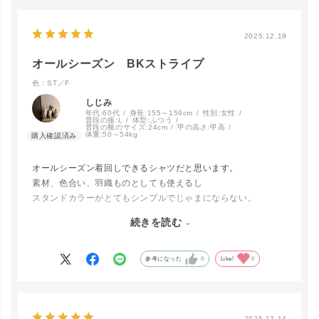
2025.12.19
G.CHEK／F
カートに入れる
オールシーズン BKストライプ
色：ST／F
しじみ
年代:
60代
身長:
155～159cm
性別:
女性
普段の服:
L
体型:
ふつう
普段の靴のサイズ:
24cm
甲の高さ:
甲高
体重:
50～54kg
オールシーズン着回しできるシャツだと思います。
素材、色合い、羽織ものとしても使えるし
スタンドカラーがとてもシンプルでじゃまにならない。
寒ければベストやニットなどを着て、
続きを読む
お値段も中間でなんとなくホッとします。
ふつーに、ニットとパンツのコーデに飽きたら
こんなシャツなどをインナーに入れてみると気分転換にもなる
参考になった
0
Like!
0
シャープなシャツです。
丈は156センチのややポチャな私で
お尻が半分隠れるくらいです。
2025.12.14