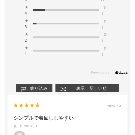
★
(4
4
)
★
(1
3
)
★
(0
2
)
★
(0
1
)
絞り込み
表示：新しい順
2026.1.4
シンプルで着回ししやすい
色：G.CHEK／F