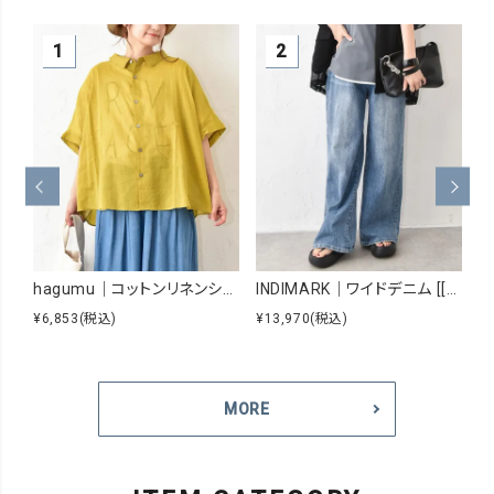
hagumu｜コットンリネンシアーシャツ [[hag-229]][C]
INDIMARK｜ワイドデニム [[WJ167]][C]
¥6,853
(税込)
¥13,970
(税込)
¥8
MORE