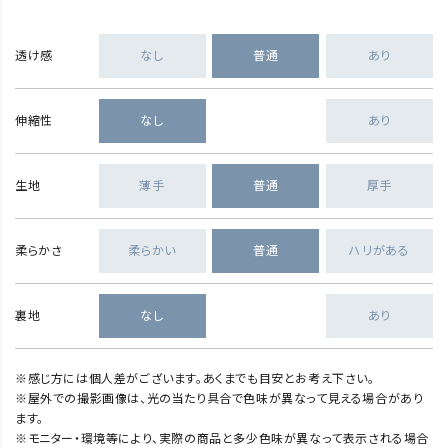
透け感
なし
普通
あり
伸縮性
なし
あり
生地
薄手
普通
厚手
柔らかさ
柔らかい
普通
ハリがある
裏地
なし
あり
※感じ方には個人差がございます。あくまでも目安とお考え下さい。
※屋外での撮影画像は、光の当たり具合で色味が異なって見える場合があり
ます。
※モニター・環境等により、実際の商品と多少色味が異なって表示される場合