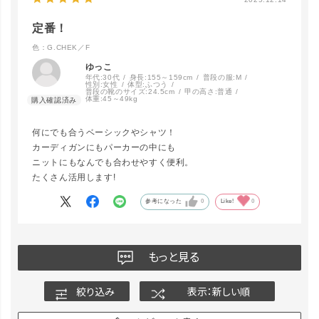
定番！
色：G.CHEK／F
ゆっこ
年代:
30代
身長:
155～159cm
普段の服:
M
性別:
女性
体型:
ふつう
普段の靴のサイズ:
24.5cm
甲の高さ:
普通
体重:
45～49kg
何にでも合うベーシックやシャツ！
カーディガンにもパーカーの中にも
ニットにもなんでも合わせやすく便利。
たくさん活用します!
参考になった
0
Like!
0
もっと見る
絞り込み
表示：新しい順