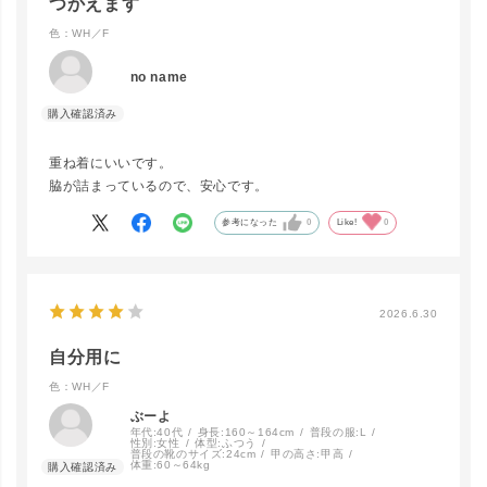
つかえます
色：WH／F
BLU／F
カートに入れる
no name
BLK／F
LINEで再入荷
重ね着にいいです。
在庫なし
脇が詰まっているので、安心です。
参考になった
0
Like!
0
GRY×WH／
カートに入れる
F
2026.6.30
自分用に
BLK×WH／F
LINEで再入荷
色：WH／F
在庫なし
ぶーよ
年代:
40代
身長:
160～164cm
普段の服:
L
性別:
女性
体型:
ふつう
普段の靴のサイズ:
24cm
甲の高さ:
甲高
体重:
60～64kg