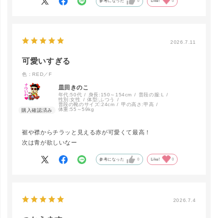
参考になった
0
Like!
0
close
カラー/サイズ
WH／F
カートに入れる
2026.7.11
可愛いすぎる
色：RED／F
皿田きのこ
YEL／F
カートに入れる
年代:
50代
身長:
150～154cm
普段の服:
L
性別:
女性
体型:
ふつう
普段の靴のサイズ:
24cm
甲の高さ:
甲高
体重:
55～59kg
裾や襟からチラッと見える赤が可愛くて最高！
PK／F
LINEで再入荷
次は青が欲しいなー
在庫なし
参考になった
0
Like!
0
RED／F
カートに入れる
▲ 残りわずか
2026.7.4