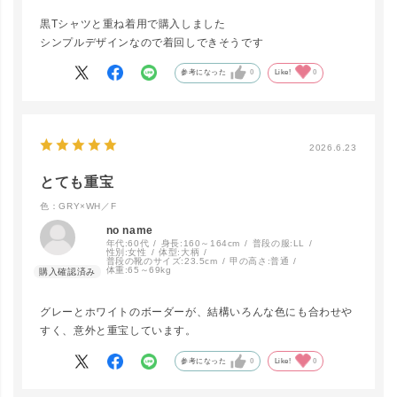
黒Tシャツと重ね着用で購入しました
シンプルデザインなので着回しできそうです
参考になった
0
Like!
0
2026.6.23
とても重宝
色：GRY×WH／F
no name
年代:
60代
身長:
160～164cm
普段の服:
LL
性別:
女性
体型:
大柄
普段の靴のサイズ:
23.5cm
甲の高さ:
普通
体重:
65～69kg
グレーとホワイトのボーダーが、結構いろんな色にも合わせや
すく、意外と重宝しています。
参考になった
0
Like!
0