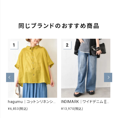
同じブランドのおすすめ商品
hagumu｜コットンリネンシアーシャツ [[hag-229]][C]
INDIMARK｜ワイドデニム [[WJ167]][C]
¥6,853
(税込)
¥13,970
(税込)
¥8