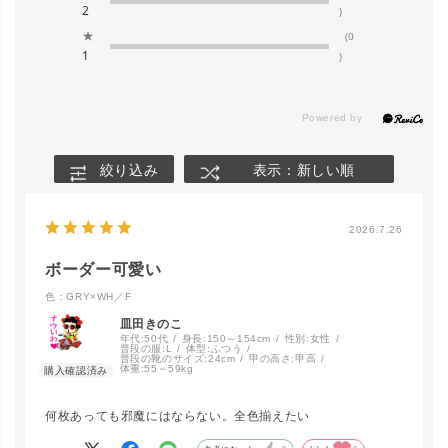
2
)
★
(0
1
)
絞り込み
表示：新しい順
2026.7.26
ボーダー可愛い
色：GRY×WH／F
皿田きのこ
年代:
50代
身長:
150～154cm
性別:
女性
普段の服:
L
体型:
ふつう
普段の靴のサイズ:
24cm
甲の高さ:
甲高
体重:
55～59kg
何枚あっても邪魔にはならない。全色揃えたい