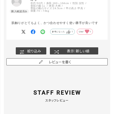
年代:
50代
身長:
160～164cm
性別:
女性
普段の服:
LL
体型:
大柄
普段の靴のサイズ:
24.5cm
甲の高さ:
甲高
体重:
70～74kg
CAM／F
カートに入れる
肌触りがとてもよく、かつ合わせやすく使い勝手が良いです
参考になった
0
Like!
0
D.GRN／F
カートに入れる
絞り込み
表示：新しい順
レビューを書く
STAFF REVIEW
スタッフレビュー