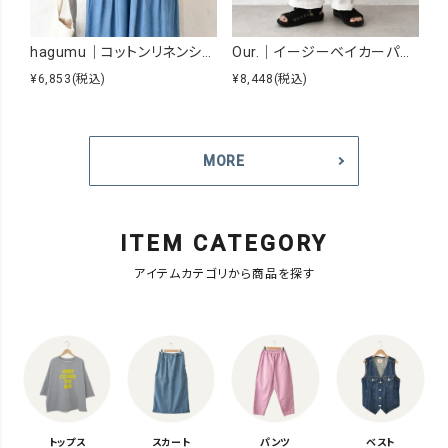
hagumu｜コットンリネンシアーシャツ [[hag-229]][C]
Our.｜イージーベイカーパンツ [[Our-026]][C]
¥6,853
(税込)
¥8,448
(税込)
¥
MORE
ITEM CATEGORY
アイテムカテゴリから商品を探す
トップス
スカート
パンツ
ベスト