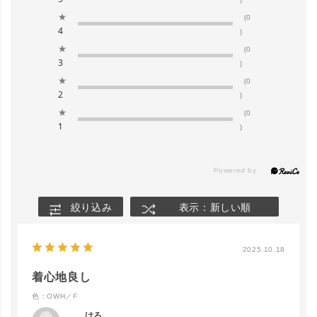
★
(0
4
)
★
(0
3
)
★
(0
2
)
★
(0
1
)
絞り込み
表示：新しい順
close
カラー/サイズ
2025.10.18
着心地良し
OWH／F
カートに入れる
色：OWH／F
けろ