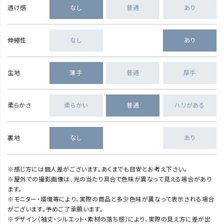
透け感
なし
普通
あり
伸縮性
なし
あり
生地
薄手
普通
厚手
柔らかさ
柔らかい
普通
ハリがある
裏地
なし
あり
※感じ方には個人差がございます。あくまでも目安とお考え下さい。
※屋外での撮影画像は、光の当たり具合で色味が異なって見える場合があり
ます。
※モニター・環境等により、実際の商品と多少色味が異なって表示される場合
がございます。予めご了承願います。
※デザイン（袖丈・シルエット・素材の落ち感）により、実際の見え方に差が出