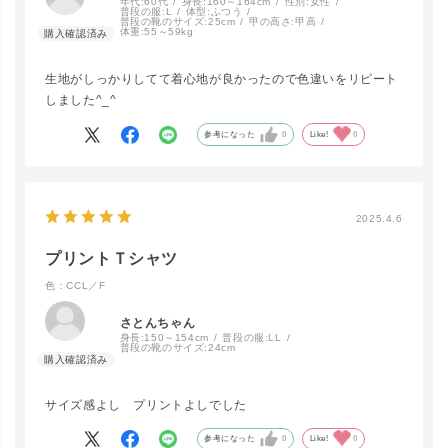
年代:
60代
身長:
160～164cm
性別:
女性
普段の服:
L
体型:
ふつう
普段の靴のサイズ:
25cm
甲の高さ:
甲高
体重:
55～59kg
生地がしっかりしてて着心地が良かったので色違いをリピート
close
カラー/サイズ
しました^_^
参考になった
0
Like!
0
ﾐﾙｸ／F
LINEで再入荷
在庫なし
2025.4.6
CCL／F
LINEで再入荷
プリントＴシャツ
在庫なし
色：CCL／F
さとんちゃん
身長:
150～154cm
普段の服:
LL
普段の靴のサイズ:
24cm
サイズ感よし プリントよしでした
参考になった
0
Like!
0