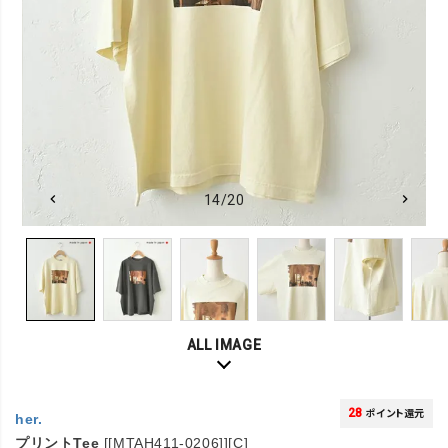
14/20
ALL IMAGE
28
ポイント還元
her.
プリントTee
[[MTAH411-0206]][C]