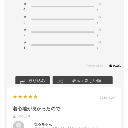
★
(0
4
)
★
(0
3
)
★
(0
2
)
★
(0
1
)
絞り込み
表示：新しい順
2026.4.24
着心地が良かったので
色：CCL／F
ひろちゃん