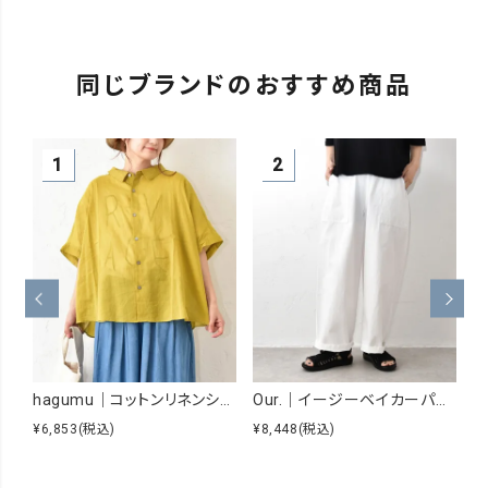
同じブランドのおすすめ商品
hagumu｜コットンリネンシアーシャツ [[hag-229]][C]
Our.｜イージーベイカーパンツ [[Our-026]][C]
¥6,853
(税込)
¥8,448
(税込)
¥