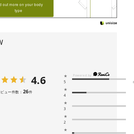
d out more on your body
type
W
4.6
★
5
★
26
レビュー件数：
件
4
★
3
★
2
★