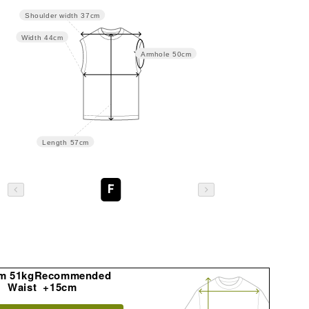
Shoulder width
37cm
Width
44cm
Armhole
50cm
Length
57cm
F
m 51kgRecommended
Waist +15cm