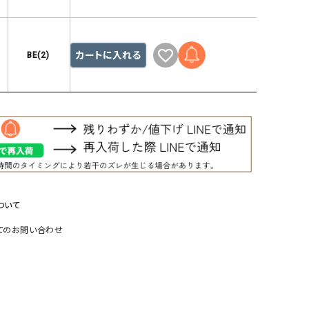
リー）
Audition（オーディション）
ORDINARY FITS（オーデ
ツ）
カートに入れる
BE(2)
blue willow（ブルーウィロー）
Osmosis（オズモシス）
blue willow（ブルーウィロー）
prit（プリット）
CUBE SUGAR（キューブシュガー）
PUMA（プーマ）
CONVERSE ALL STAR（コンバースオー
Risley（リズレー）
ルスター）
Champion（チャンピオン）
RED CARD（レッドカード）
DENIM DUNGAREE（デニムダンガリー）
SO（エスオー）
ついて
Deck（ディック）
SUN VALLEY（サンバレー）
てのお問い合わせ
EVOL（イーボル）
SCOTCH&SODA（スコッチ
ダ）
Emma Taylor（エマテイラー）
SUGAR ROSE（シュガーロ
FLAVOR TEE（フレーバーティー）
squady by graphite（ス