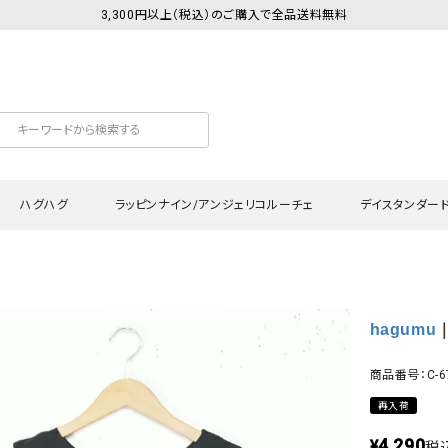
3,300円以上（税込）のご購入で全品送料無料
ハグハグ
ラッピンナイン/アンジェリコルーチェ
デイスタンダー
カットソー
Tシャツ・カットソー
ワンピース
Tシャツ・カットソー
ワンピース
トッ
hagumu
｜
プ・キャミソール
シャツ・ブラウス
チュニック
カーディガン・ベスト
チュニック
ワン
ン・ベスト
カーディガン
シャツ・ブラウス
パン
商品番号：C-6
ラウス
ベスト
スウェット・パーカー
サロ
再入荷
・パーカー
ニット
ニット
スカ
4,290
¥
税