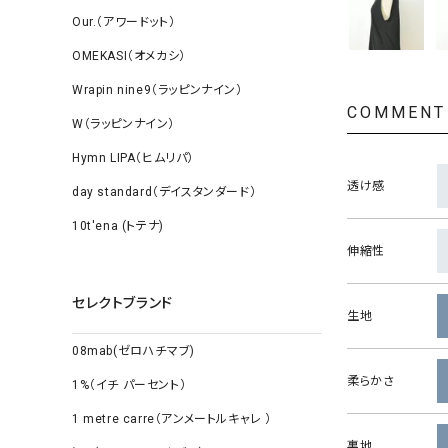
Our.（アワードット）
OMEKASI（オメカシ）
Wrapin nine9（ラッピンナイン）
COMMENT
W（ラッピンナイン）
Hymn LIPA（ヒムリパ）
透け感
day standard（デイスタンダード）
10t'ena (トテナ)
伸縮性
セレクトブランド
生地
08mab(ゼロハチマブ)
柔らかさ
1%（イチ パーセント）
1 metre carre（アンメートルキャレ ）
裏地