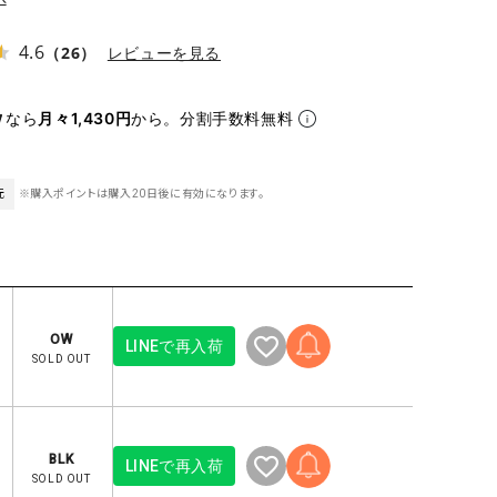
ケット・アウター
Our.（アワードット）
Hymn LIPA（ヒムリパ）
ズ
Wrapin nine9（ラッピンナイン）
W（ラッピンナイン）
4.6
（26）
レビューを見る
ロング・マキシ丈
day standard（デイスタンダード）
10t'ena (トテナ)
その他スカート
なら
月々1,430円
から。分割手数料無料
プス
08mab(ゼロハチマブ)
Johnbull（ジョンブル）
元
※購入ポイントは購入20日後に有効になります。
ピース・チュニック
すべて見る
1%（イチ パーセント）
LAOCOONTE（ラオコンテ）
ペット・オーバーオール
1 metre carre（アンメートルキャレ ）
LAURA DI MAGGIO（ロ
ケット・アウター
オ）
ズ
120%lino（ワンハンドレッドトゥエンティ
le camouflage tribe
OW
LINEで再入荷
ーパーセントリノ）
トライブ）
SOLD OUT
adidas（アディダス）
Lallia Mu（ラリア ムー）
ASFVLT（アスファルト）
mizuiro ind（ミズイロ イ
Ampersand（アンパサンド）
MICALLE MICALLE（ミ
BLK
LINEで再入荷
SOLD OUT
Antiquite's（アンティークス）
NATURAL LAUNDRY（