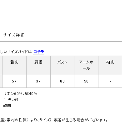
GO TO HOLLYWOOD（ゴートゥーハリウ
THIRTY（サーティ）
ッド）
G-STAR RAW（ジースターロウ）
tumugu:（ツムグ）
L
GOOD SPEED（グッドスピード）
un cinq（アンサンク）
サイズ詳細
GAIMO（ガイモ）
UNIVERSAL OVERAL
)詳しいサイズガイドは
コチラ
オーバーオール）
着丈
肩幅
バスト
アームホ
袖丈
GRAMICCI（グラミチ）
USU GALLERY（ユーエ
ール
ー）
（ｇ） （グラム）
upper hights（アッパーハ
57
37
88
50
-
Gives a sense of fullment
+phenix（フェニックス）
リネン60％、綿40％
手洗い可
HUNTER（ハンター）
WILD THINGS（ワイルド
韓国
ICHI（イチ）
ILIMA（イリマ）
置、素材の性質により、サイズに誤差が生じる場合がございます。