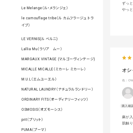
ずっ
Le Melange（ル・メランジェ）
やっ
le camouflage tribe（ル カムフラージュ トラ
イブ）
LE VERNIS(ル ベルニ)
Lallia Mu（ラリア ムー）
MARGAUX VINTAGE (マルゴーヴィンテージ)
MICALLE MICALLE（ミカーレ ミカーレ）
オシ
M.U.L（エムユーエル）
色：O
NATURAL LAUNDRY（ナチュラルランドリー）
ORDINARY FITS（オーディナリーフィッツ）
OSMOSIS（オズモーシス）
麻が
prit（プリット）
肌触
PUMA（プーマ）