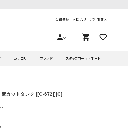
会員登録
お問合せ
ご利用案内
person
shopping_cart
favorite_outline
ド
カテゴリ
ブランド
スタッフコーディネート
プス
ハグハグ
ワンピース
OMEKASI（オメカシ）
麻カットタンク [[C-672]][C]
ピース・チュニック
ラッピンナイン/アンジェリコルーチェ
チュニック
OMEKASI+（オメカシプラス
ツ
hagumu（ハグム）
Number18（オハコ）
72
ペット・オーバーオール
her.（ハードット）
in the Market（インザマ
ート
and quarter（アンドクウォーター）
HUMS（ハムズ）
込