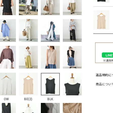
ソックス・その他雑貨
貨
返品特約に
商品につい
OW
BE(2)
BLK