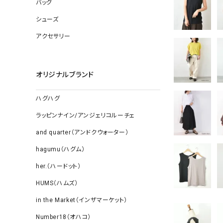
ソックス
バッグ
その他雑
シューズ
アクセサリー
オリジナルブランド
ハグハグ
ラッピンナイン/アンジェリコルーチェ
and quarter（アンドクウォーター）
hagumu（ハグム）
her.（ハードット）
HUMS（ハムズ）
in the Market（インザマーケット）
Number18（オハコ）