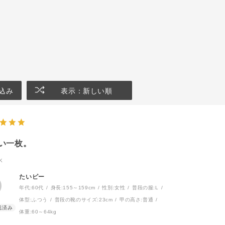
込み
表示：新しい順
い一枚。
K
たいピー
年代:
60代
身長:
155～159cm
性別:
女性
普段の服:
L
体型:
ふつう
普段の靴のサイズ:
23cm
甲の高さ:
普通
体重:
60～64kg