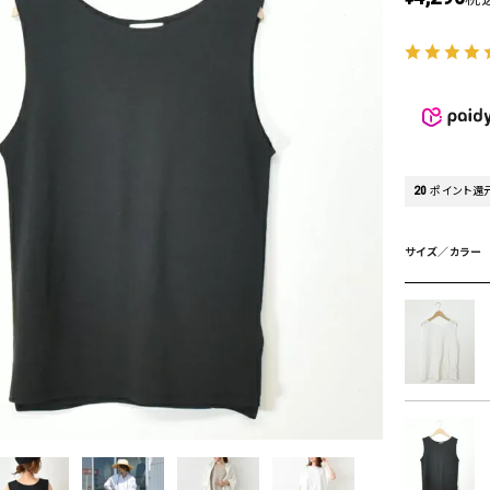
タンクトップ・キャミソール
ジャ
グッ
その他のパンツ
パンツ
デニムパンツ
ロング・マキシ丈
デニムパンツ
ロング・マキシ丈
ツ
その他のパンツ
その他スカート
その他スカート
トッ
20
ポイント還
ワン
ジャケット
サロ
ジャケット
すべて見る
コート
バッグ
サイズ／カラー
ジャ
コート
ガウン
シューズ
グッ
その他アウター
アクセサリー
すべて見る
バッグ
靴
帽子