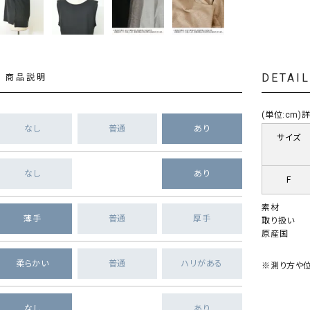
DETAI
商品説明
(単位:cm
なし
普通
あり
サイズ
なし
あり
F
素材
薄手
普通
厚手
取り扱い
原産国
柔らかい
普通
ハリがある
※測り方や位
なし
あり