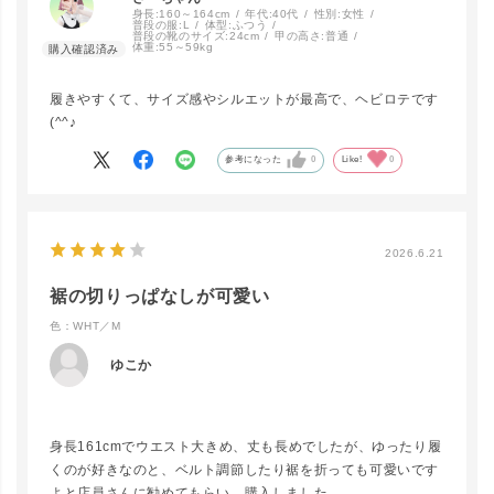
身長:
160～164cm
年代:
40代
性別:
女性
普段の服:
L
体型:
ふつう
普段の靴のサイズ:
24cm
甲の高さ:
普通
体重:
55～59kg
履きやすくて、サイズ感やシルエットが最高で、ヘビロテです
(^^♪
参考になった
0
Like!
0
2026.6.21
裾の切りっぱなしが可愛い
close
カラー/サイズ
色：WHT／M
ゆこか
WHT／S
カートに入れる
身長161cmでウエスト大きめ、丈も長めでしたが、ゆったり履
くのが好きなのと、ベルト調節したり裾を折っても可愛いです
WHT／M
よと店員さんに勧めてもらい、購入しました。