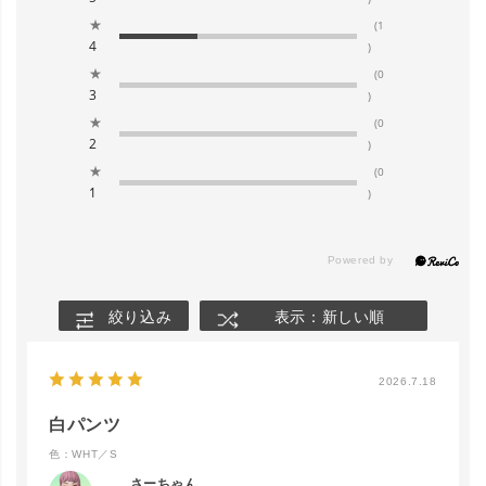
★
(1
4
)
★
(0
3
)
★
(0
2
)
★
(0
1
)
絞り込み
表示：新しい順
2026.7.18
白パンツ
色：WHT／S
さーちゃん