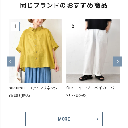
同じブランドのおすすめ商品
hagumu｜コットンリネンシアーシャツ [[hag-229]][C]
Our.｜イージーベイカーパンツ [[Our-026]][C]
¥6,853
(税込)
¥8,448
(税込)
¥
MORE