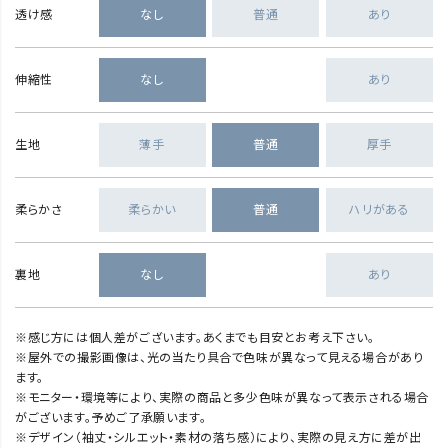
透け感
なし
普通
あり
伸縮性
なし
あり
生地
薄手
普通
厚手
柔らかさ
柔らかい
普通
ハリがある
裏地
なし
あり
※感じ方には個人差がございます。あくまでも目安とお考え下さい。
※屋外での撮影画像は、光の当たり具合で色味が異なって見える場合があり
ます。
※モニター・環境等により、実際の商品と多少色味が異なって表示される場合
がございます。予めご了承願います。
※デザイン（袖丈・シルエット・素材の落ち感）により、実際の見え方に差が出