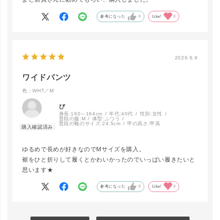
カートに入れる
▲ 残りわずか
参考になった
0
Like!
0
2026.6.9
ワイドパンツ
色：WHT／M
ぴ
身長:
160～164cm
年代:
40代
性別:
女性
普段の服:
M
体型:
ふつう
普段の靴のサイズ:
24.5cm
甲の高さ:
甲高
ゆるめで長めが好きなのでMサイズを購入。
裾をひと折りして履くとかわいかったのでいっぱい履きたいと
思います★
参考になった
0
Like!
0