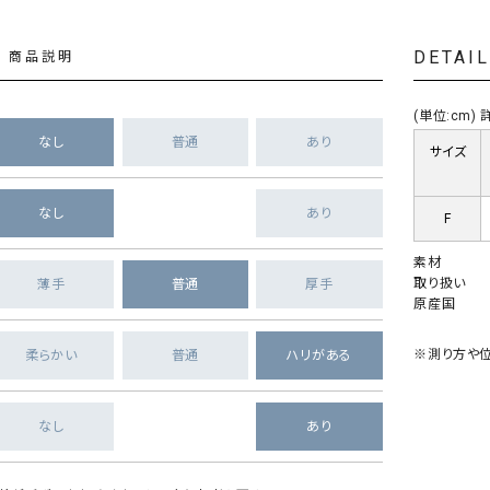
DETAI
商品説明
(単位:cm
なし
普通
あり
サイズ
なし
あり
F
素材
取り扱い
薄手
普通
厚手
原産国
※測り方や位
柔らかい
普通
ハリがある
なし
あり