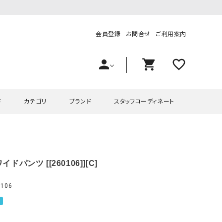
会員登録
お問合せ
ご利用案内
person
shopping_cart
favorite_outline
ド
カテゴリ
ブランド
スタッフコーディネート
プス
ハグハグ
ワンピース
OMEKASI（オメカシ）
イドパンツ [[260106]][C]
ピース・チュニック
ラッピンナイン/アンジェリコルーチェ
チュニック
OMEKASI+（オメカシプラス
ツ
hagumu（ハグム）
Number18（オハコ）
106
ペット・オーバーオール
her.（ハードット）
in the Market（インザマ
ート
and quarter（アンドクウォーター）
HUMS（ハムズ）