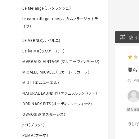
Le Melange（ル・メランジェ）
le camouflage tribe（ル カムフラージュ トラ
イブ）
絞り
LE VERNIS(ル ベルニ)
Lallia Mu（ラリア ムー）
MARGAUX VINTAGE (マルゴーヴィンテージ)
夏ら
MICALLE MICALLE（ミカーレ ミカーレ）
色：WID
M.U.L（エムユーエル）
NATURAL LAUNDRY（ナチュラルランドリー）
ORDINARY FITS（オーディナリーフィッツ）
OSMOSIS（オズモーシス）
涼し
prit（プリット）
PUMA（プーマ）