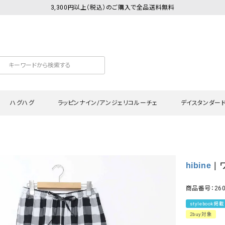
3,300円以上（税込）のご購入で全品送料無料
ハグハグ
ラッピンナイン/アンジェリコルーチェ
デイスタンダー
カットソー
Tシャツ・カットソー
ワンピース
Tシャツ・カットソー
ワンピース
トッ
hibine
｜ワ
プ・キャミソール
シャツ・ブラウス
チュニック
カーディガン・ベスト
チュニック
ワン
ン・ベスト
カーディガン
シャツ・ブラウス
パン
商品番号：260
ラウス
ベスト
スウェット・パーカー
サロ
stylebook掲載
・パーカー
ニット
ニット
スカ
2buy対象