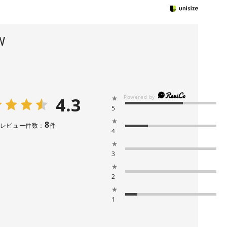
W
4.3
★
5
★
8
レビュー件数：
件
4
★
3
★
2
★
1