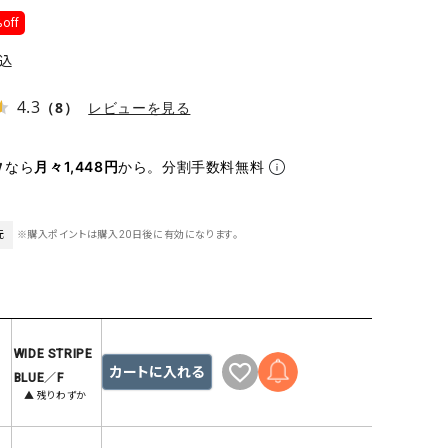
ケット・アウター
Our.（アワードット）
Hymn LIPA（ヒムリパ）
off
ズ
Wrapin nine9（ラッピンナイン）
W（ラッピンナイン）
込
ロング・マキシ丈
day standard（デイスタンダード）
10t'ena (トテナ)
4.3
その他スカート
（8）
レビューを見る
プス
なら
月々1,448円
から。分割手数料無料
08mab(ゼロハチマブ)
Johnbull（ジョンブル）
ピース・チュニック
すべて見る
1%（イチ パーセント）
LAOCOONTE（ラオコンテ）
ペット・オーバーオール
1 metre carre（アンメートルキャレ ）
LAURA DI MAGGIO（ロ
元
※購入ポイントは購入20日後に有効になります。
ケット・アウター
オ）
ズ
120%lino（ワンハンドレッドトゥエンティ
le camouflage tribe
ーパーセントリノ）
トライブ）
adidas（アディダス）
Lallia Mu（ラリア ムー）
WIDE STRIPE
カートに入れる
ASFVLT（アスファルト）
mizuiro ind（ミズイロ イ
BLUE／F
▲ 残りわずか
Ampersand（アンパサンド）
MICALLE MICALLE（ミ
Antiquite's（アンティークス）
NATURAL LAUNDRY（