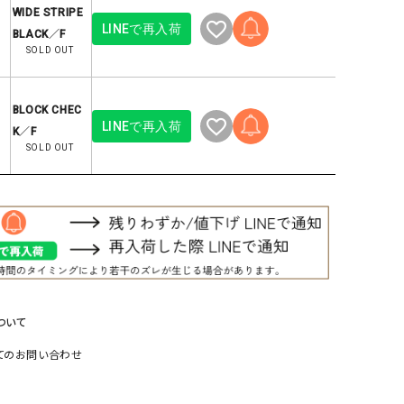
WIDE STRIPE
リー）
LINEで再入荷
BLACK／F
Audition（オーディション）
ORDINARY FITS（オーデ
SOLD OUT
ツ）
blue willow（ブルーウィロー）
Osmosis（オズモシス）
BLOCK CHEC
blue willow（ブルーウィロー）
prit（プリット）
LINEで再入荷
K／F
SOLD OUT
CUBE SUGAR（キューブシュガー）
PUMA（プーマ）
CONVERSE ALL STAR（コンバースオー
Risley（リズレー）
ルスター）
Champion（チャンピオン）
RED CARD（レッドカード）
DENIM DUNGAREE（デニムダンガリー）
SO（エスオー）
Deck（ディック）
SUN VALLEY（サンバレー）
EVOL（イーボル）
SCOTCH&SODA（スコッチ
ついて
ダ）
てのお問い合わせ
Emma Taylor（エマテイラー）
SUGAR ROSE（シュガーロ
FLAVOR TEE（フレーバーティー）
squady by graphite（ス