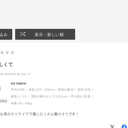
込み
表示：新しい順
しくて
E STRIPE BLUE／F
no name
年代:
40代
身長:
155～159cm
普段の服:
M
性別:
女性
体型:
ふつう
普段の靴のサイズ:
23.5cm
甲の高さ:
普通
体重:
45～49kg
げな青のストライプで夏にたくさん履けそうです！