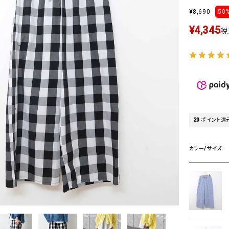
タンクトップ・キャミソール
ジャ
¥
8,690
50%
グッ
¥
4,345
税
その他のパンツ
パンツ
デニムパンツ
ロング・マキシ丈
デニムパンツ
ロング・マキシ丈
ツ
その他のパンツ
その他スカート
その他スカート
トッ
ワン
ジャケット
サロ
ジャケット
すべて見る
コート
バッグ
20
ポイント還
ジャ
コート
ガウン
シューズ
グッ
カラー/サイズ
その他アウター
アクセサリー
すべて見る
バッグ
靴
帽子