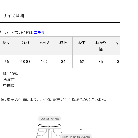
L
サイズ詳細
) 詳しいサイズガイドは
コチラ
総丈
ｳｴｽﾄ
ヒップ
股上
股下
わたり
裾幅
幅
96
68-88
100
34
62
35
32
綿100％
洗濯可
中国製
置、素材の性質により、サイズに誤差が生じる場合がございます。
Waist
78cm
Rise length
34cm