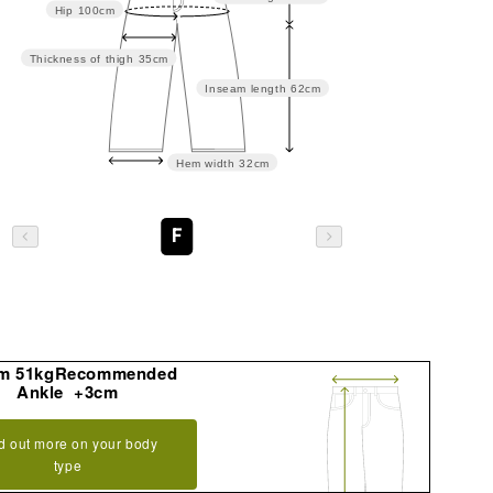
Hip
100cm
Thickness of thigh
35cm
Inseam length
62cm
Hem width
32cm
F
m 51kgRecommended
Ankle +3cm
d out more on your body
type