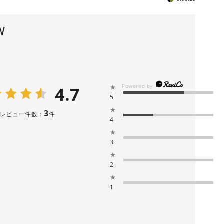
W
4.7
★
5
★
3
レビュー件数：
件
4
★
3
★
2
★
1