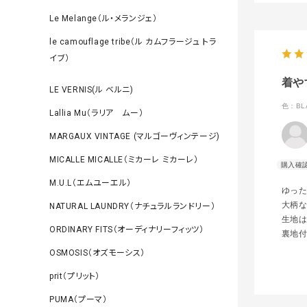
Le Melange（ル・メランジェ）
le camouflage tribe（ル カムフラージュ トラ
イブ）
着や
LE VERNIS(ル ベルニ)
色：BL
Lallia Mu（ラリア ムー）
MARGAUX VINTAGE (マルゴーヴィンテージ)
MICALLE MICALLE（ミカーレ ミカーレ）
M.U.L（エムユーエル）
ゆっ
大柄
NATURAL LAUNDRY（ナチュラルランドリー）
生地
ORDINARY FITS（オーディナリーフィッツ）
裏地
OSMOSIS（オズモーシス）
prit（プリット）
PUMA（プーマ）