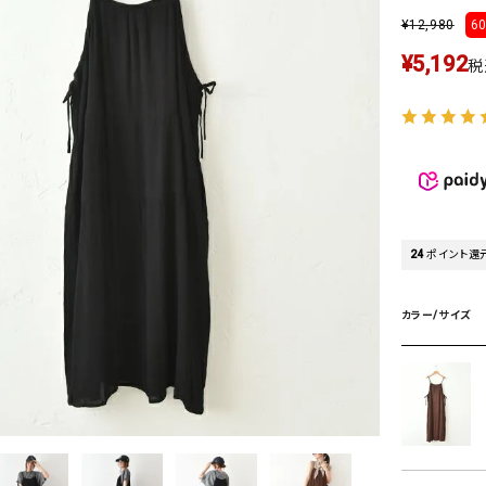
タンクトップ・キャミソール
ジャ
¥
12,980
60
グッ
¥
5,192
税
その他のパンツ
パンツ
デニムパンツ
ロング・マキシ丈
デニムパンツ
ロング・マキシ丈
ツ
その他のパンツ
その他スカート
その他スカート
トッ
ワン
ジャケット
サロ
ジャケット
すべて見る
コート
バッグ
24
ポイント還
ジャ
コート
ガウン
シューズ
グッ
カラー/サイズ
その他アウター
アクセサリー
すべて見る
バッグ
靴
帽子