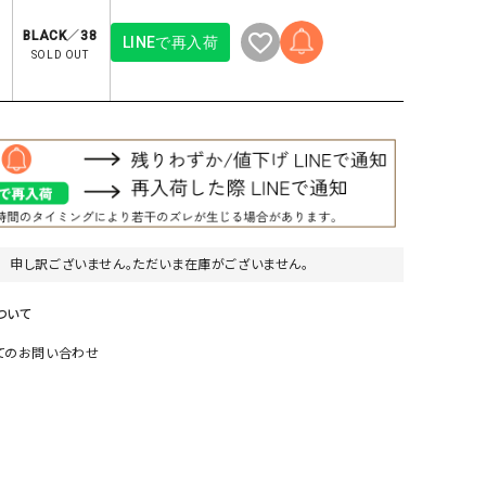
リー）
BLACK／38
LINEで再入荷
Audition（オーディション）
ORDINARY FITS（オーデ
SOLD OUT
ツ）
blue willow（ブルーウィロー）
Osmosis（オズモシス）
blue willow（ブルーウィロー）
prit（プリット）
CUBE SUGAR（キューブシュガー）
PUMA（プーマ）
CONVERSE ALL STAR（コンバースオー
Risley（リズレー）
ルスター）
申し訳ございません。ただいま在庫がございません。
Champion（チャンピオン）
RED CARD（レッドカード）
DENIM DUNGAREE（デニムダンガリー）
SO（エスオー）
ついて
Deck（ディック）
SUN VALLEY（サンバレー）
てのお問い合わせ
EVOL（イーボル）
SCOTCH&SODA（スコッチ
ダ）
Emma Taylor（エマテイラー）
SUGAR ROSE（シュガーロ
FLAVOR TEE（フレーバーティー）
squady by graphite（ス