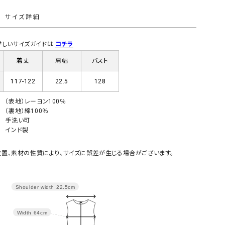
GO TO HOLLYWOOD（ゴートゥーハリウ
THIRTY（サーティ）
L
サイズ詳細
ッド）
G-STAR RAW（ジースターロウ）
tumugu:（ツムグ）
) 詳しいサイズガイドは
コチラ
GOOD SPEED（グッドスピード）
un cinq（アンサンク）
着丈
肩幅
バスト
GAIMO（ガイモ）
UNIVERSAL OVERAL
117-122
22.5
128
オーバーオール）
GRAMICCI（グラミチ）
USU GALLERY（ユーエ
（表地）レーヨン100％
（裏地）綿100％
ー）
手洗い可
（ｇ） （グラム）
upper hights（アッパーハ
インド製
Gives a sense of fullment
+phenix（フェニックス）
置、素材の性質により、サイズに誤差が生じる場合がございます。
HUNTER（ハンター）
WILD THINGS（ワイルド
ICHI（イチ）
Shoulder width
22.5cm
ILIMA（イリマ）
Width
64cm