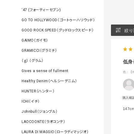
‘47 (フォーティーセブン)
GO TO HOLLYWOOD（ゴートゥーハリウッド）
GOOD ROCK SPEED（グッドロックスピード）
絞り
GAIMO（ガイモ）
GRAMICCI（グラミチ）
（ｇ） （グラム）
低身
Gives a sense of fullment
色：【W
Healthy Denim（ヘルシーデニム）
HUNTER（ハンター）
ICHI（イチ）
147
Johnbull（ジョンブル）
LAOCOONTE（ラオコンテ）
LAURA DI MAGGIO（ローラディマッジオ）