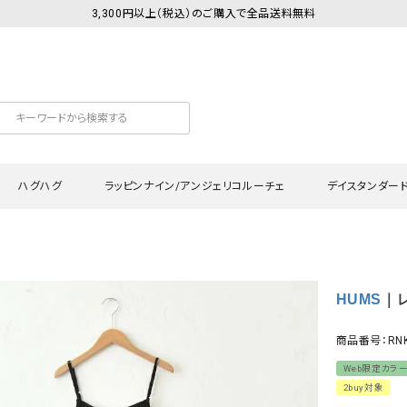
3,300円以上（税込）のご購入で全品送料無料
ハグハグ
ラッピンナイン/アンジェリコルーチェ
デイスタンダー
カットソー
Tシャツ・カットソー
ワンピース
Tシャツ・カットソー
ワンピース
トッ
HUMS
｜レ
プ・キャミソール
シャツ・ブラウス
チュニック
カーディガン・ベスト
チュニック
ワン
ン・ベスト
カーディガン
シャツ・ブラウス
パン
商品番号：RNK
ラウス
ベスト
スウェット・パーカー
サロ
Web限定カラ
・パーカー
ニット
ニット
スカ
2buy対象