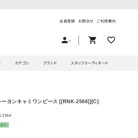
会員登録
お問合せ
ご利用案内
person
shopping_cart
favorite_outline
ド
カテゴリ
ブランド
スタッフコーディネート
プス
ハグハグ
ワンピース
OMEKASI（オメカシ）
ーヨンキャミワンピース [[RNK-2566]][C]
ピース・チュニック
ラッピンナイン/アンジェリコルーチェ
チュニック
OMEKASI+（オメカシプラス
ツ
hagumu（ハグム）
Number18（オハコ）
-2566
ペット・オーバーオール
her.（ハードット）
in the Market（インザマ
ーあり
ート
and quarter（アンドクウォーター）
HUMS（ハムズ）