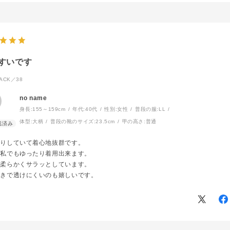
すいです
ACK／38
no name
身長:
155～159cm
年代:
40代
性別:
女性
普段の服:
LL
体型:
大柄
普段の靴のサイズ:
23.5cm
甲の高さ:
普通
たりしていて着心地抜群です。
な私でもゆったり着用出来ます。
は柔らかくサラッとしています。
付きで透けにくいのも嬉しいです。