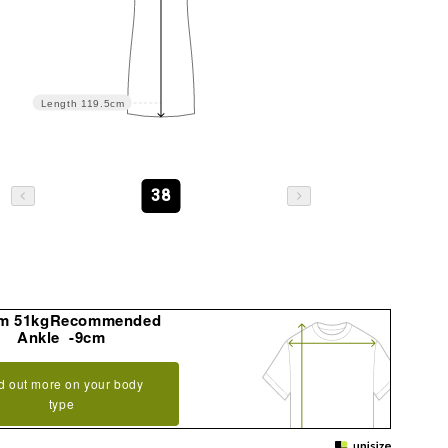
Length
119.5cm
38
m 51kgRecommended
Ankle -9cm
d out more on your body
type