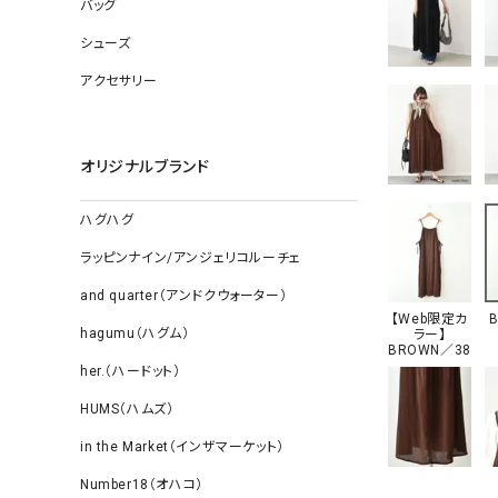
ソックス
バッグ
その他雑
シューズ
アクセサリー
オリジナルブランド
ハグハグ
ラッピンナイン/アンジェリコルーチェ
and quarter（アンドクウォーター）
【Web限定カ
hagumu（ハグム）
ラー】
BROWN／38
her.（ハードット）
HUMS（ハムズ）
in the Market（インザマーケット）
Number18（オハコ）