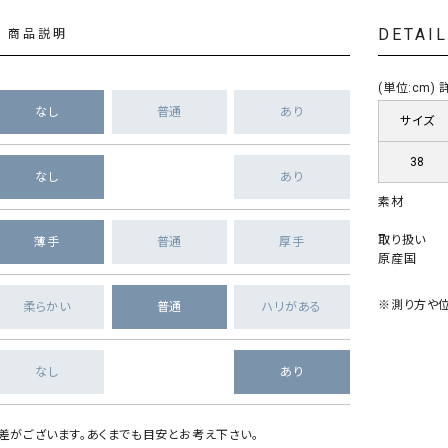
DETAI
商品説明
(単位:cm
なし
普通
あり
サイズ
38
なし
あり
素材
取り扱い
薄手
普通
厚手
原産国
※測り方や位
柔らかい
普通
ハリがある
なし
あり
差がございます。あくまでも目安とお考え下さい。