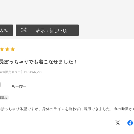
込み
表示：新しい順
長ぽっちゃりでも着こなせました！
eb限定カラー】BROWN／38
ちーびー
cmぽっちゃり体型ですが、身体のラインを拾わずに着用できました。今の時期