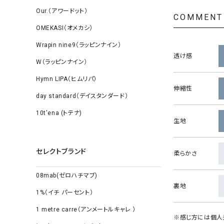
Our.（アワードット）
COMMENT
OMEKASI（オメカシ）
Wrapin nine9（ラッピンナイン）
透け感
W（ラッピンナイン）
Hymn LIPA（ヒムリパ）
伸縮性
day standard（デイスタンダード）
10t'ena (トテナ)
生地
セレクトブランド
柔らかさ
08mab(ゼロハチマブ)
裏地
1%（イチ パーセント）
1 metre carre（アンメートルキャレ ）
※感じ方には個人