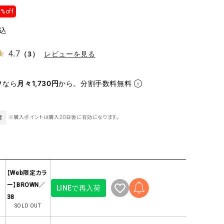
ケット・アウター
Our.（アワードット）
Hymn LIPA（ヒムリパ）
%off
ズ
Wrapin nine9（ラッピンナイン）
W（ラッピンナイン）
込
ロング・マキシ丈
day standard（デイスタンダード）
10t'ena (トテナ)
4.7
その他スカート
（3）
レビューを見る
プス
なら
月々1,730円
から。分割手数料無料
08mab(ゼロハチマブ)
Johnbull（ジョンブル）
ピース・チュニック
すべて見る
1%（イチ パーセント）
LAOCOONTE（ラオコンテ）
ペット・オーバーオール
1 metre carre（アンメートルキャレ ）
LAURA DI MAGGIO（ロ
元
※購入ポイントは購入20日後に有効になります。
ケット・アウター
オ）
ズ
120%lino（ワンハンドレッドトゥエンティ
le camouflage tribe
ーパーセントリノ）
トライブ）
adidas（アディダス）
Lallia Mu（ラリア ムー）
【Web限定カラ
ー】BROWN／
LINEで再入荷
ASFVLT（アスファルト）
mizuiro ind（ミズイロ イ
38
Ampersand（アンパサンド）
MICALLE MICALLE（ミ
SOLD OUT
Antiquite's（アンティークス）
NATURAL LAUNDRY（