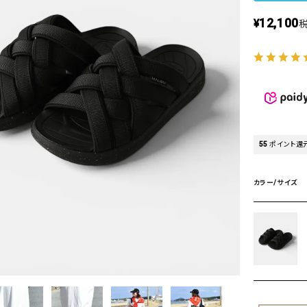
タンクトップ・キャミソール
ジャ
12,100
¥
グッ
その他のパンツ
パンツ
デニムパンツ
ロング・マキシ丈
デニムパンツ
ロング・マキシ丈
ツ
その他のパンツ
その他スカート
その他スカート
トッ
ワン
ジャケット
サロ
55
ポイント還
ジャケット
すべて見る
コート
バッグ
ジャ
コート
ガウン
シューズ
カラー/サイズ
グッ
その他アウター
アクセサリー
すべて見る
バッグ
靴
帽子