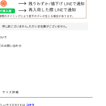
リー）
Audition（オーディション）
ORDINARY FITS（オーデ
ツ）
blue willow（ブルーウィロー）
Osmosis（オズモシス）
申し訳ございません。ただいま在庫がございません。
blue willow（ブルーウィロー）
prit（プリット）
ついて
CUBE SUGAR（キューブシュガー）
PUMA（プーマ）
てのお問い合わせ
CONVERSE ALL STAR（コンバースオー
Risley（リズレー）
ルスター）
Champion（チャンピオン）
RED CARD（レッドカード）
DENIM DUNGAREE（デニムダンガリー）
SO（エスオー）
Deck（ディック）
SUN VALLEY（サンバレー）
EVOL（イーボル）
SCOTCH&SODA（スコッチ
ダ）
L
サイズ詳細
Emma Taylor（エマテイラー）
SUGAR ROSE（シュガーロ
FLAVOR TEE（フレーバーティー）
squady by graphite（ス
) 詳しいサイズガイドは
コチラ