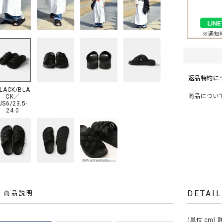
ソックス・その他雑貨
貨
返品特約に
LACK/BLA
商品につい
CK／
US6/23.5-
24.0
DETAI
商品説明
(単位:cm