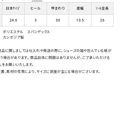
GO TO HOLLYWOOD（ゴートゥーハリウ
THIRTY（サーティ）
日本ｻｲｽﾞ
ヒール
甲まわり
底幅
ｿｰﾙ全長
ッド）
24.0
3
30
10.5
26
G-STAR RAW（ジースターロウ）
tumugu:（ツムグ）
ポリエステル スパンデックス
GOOD SPEED（グッドスピード）
un cinq（アンサンク）
カンボジア製
GAIMO（ガイモ）
UNIVERSAL OVERAL
オーバーオール）
商品に関しましては仕入れや発送の際に、シューズの箱や包んでいる紙が
う場合があります。 商品自体に問題はありませんが、ご了承いただける
GRAMICCI（グラミチ）
USU GALLERY（ユーエ
入をお願いいたします。
ー）
置、素材の性質により、サイズに誤差が生じる場合がございます。
（ｇ） （グラム）
upper hights（アッパーハ
Gives a sense of fullment
+phenix（フェニックス）
HUNTER（ハンター）
WILD THINGS（ワイルド
ICHI（イチ）
ILIMA（イリマ）