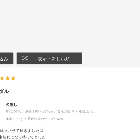
込み
表示：新しい順
ダル
名無し
年代:
50代
身長:
160～164cm
普段の服:
M
性別:
女性
体型:
ふつう
普段の靴のサイズ:
24cm
購入させて頂きました😊
庫切れになり待ってました