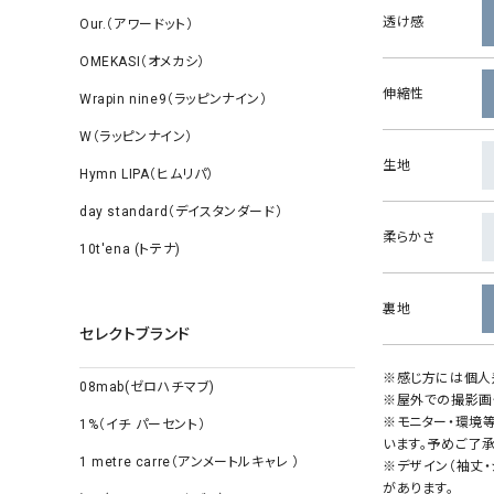
透け感
Our.（アワードット）
OMEKASI（オメカシ）
伸縮性
Wrapin nine9（ラッピンナイン）
W（ラッピンナイン）
生地
Hymn LIPA（ヒムリパ）
day standard（デイスタンダード）
柔らかさ
10t'ena (トテナ)
裏地
セレクトブランド
※感じ方には個人
08mab(ゼロハチマブ)
※屋外での撮影画
※モニター・環境
1%（イチ パーセント）
います。予めご了承
1 metre carre（アンメートルキャレ ）
※デザイン（袖丈
があります。