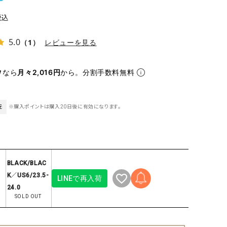
ケット・アウター
Our.（アワードット）
Hymn LIPA（ヒムリパ）
税込
ズ
Wrapin nine9（ラッピンナイン）
W（ラッピンナイン）
ロング・マキシ丈
day standard（デイスタンダード）
10t'ena (トテナ)
5.0
（1）
レビューを見る
その他スカート
なら
月々2,016円
から。分割手数料無料
プス
08mab(ゼロハチマブ)
Johnbull（ジョンブル）
ピース・チュニック
すべて見る
1%（イチ パーセント）
LAOCOONTE（ラオコンテ）
ペット・オーバーオール
元
※購入ポイントは購入20日後に有効になります。
1 metre carre（アンメートルキャレ ）
LAURA DI MAGGIO（ロ
ケット・アウター
オ）
ズ
120%lino（ワンハンドレッドトゥエンティ
le camouflage tribe
ーパーセントリノ）
トライブ）
BLACK/BLAC
adidas（アディダス）
Lallia Mu（ラリア ムー）
K／US6/23.5-
LINEで再入荷
24.0
ASFVLT（アスファルト）
mizuiro ind（ミズイロ イ
SOLD OUT
Ampersand（アンパサンド）
MICALLE MICALLE（ミ
Antiquite's（アンティークス）
NATURAL LAUNDRY（