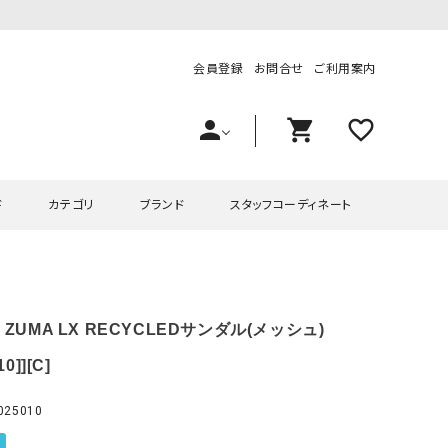
会員登録
お問合せ
ご利用案内
person
shopping_cart
favorite_outline
ド
カテゴリ
ブランド
スタッフコーディネート
プス
ハグハグ
ワンピース
OMEKASI（オメカシ）
｜ZUMA LX RECYCLEDサンダル(メッシュ)
ピース・チュニック
ラッピンナイン/アンジェリコルーチェ
チュニック
OMEKASI+（オメカシプラス
ツ
hagumu（ハグム）
Number18（オハコ）
0]][C]
ペット・オーバーオール
her.（ハードット）
in the Market（インザマ
25010
ート
and quarter（アンドクウォーター）
HUMS（ハムズ）