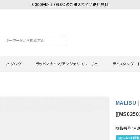
3,300円以上（税込）のご購入で全品送料無料
ハグハグ
ラッピンナイン/アンジェリコルーチェ
デイスタンダー
カットソー
Tシャツ・カットソー
ワンピース
Tシャツ・カットソー
ワンピース
トッ
MALIBU
プ・キャミソール
シャツ・ブラウス
チュニック
カーディガン・ベスト
チュニック
ワン
ン・ベスト
カーディガン
シャツ・ブラウス
パン
[[MS02501
ラウス
ベスト
スウェット・パーカー
サロ
商品番号：MS0
・パーカー
ニット
ニット
スカ
stylebook掲載