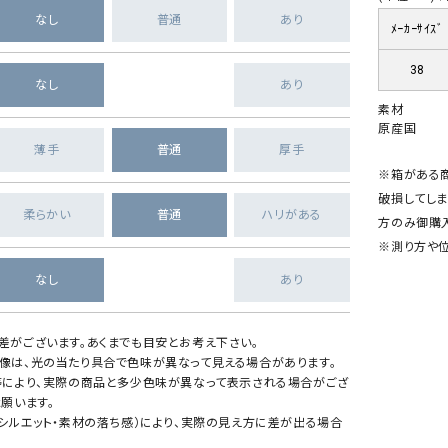
なし
普通
あり
ﾒｰｶｰｻｲｽﾞ
38
なし
あり
素材
原産国
薄手
普通
厚手
※箱がある
破損してしま
柔らかい
普通
ハリがある
方のみ御購
※測り方や位
なし
あり
差がございます。あくまでも目安とお考え下さい。
像は、光の当たり具合で色味が異なって見える場合があります。
等により、実際の商品と多少色味が異なって表示される場合がござ
願います。
・シルエット・素材の落ち感）により、実際の見え方に差が出る場合