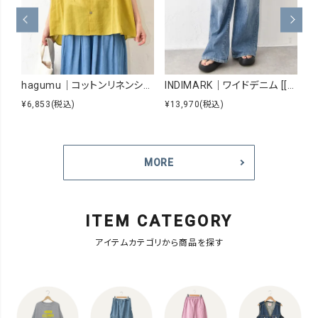
hagumu｜コットンリネンシアーシャツ [[hag-229]][C]
INDIMARK｜ワイドデニム [[WJ167]][C]
¥6,853
(税込)
¥13,970
(税込)
¥8
MORE
ITEM CATEGORY
アイテムカテゴリから商品を探す