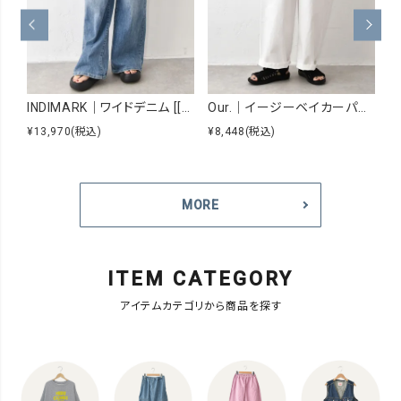
INDIMARK｜ワイドデニム [[WJ167]][C]
Our.｜イージーベイカーパンツ [[Our-026]][C]
¥13,970
(税込)
¥8,448
(税込)
¥6
MORE
ITEM CATEGORY
アイテムカテゴリから商品を探す