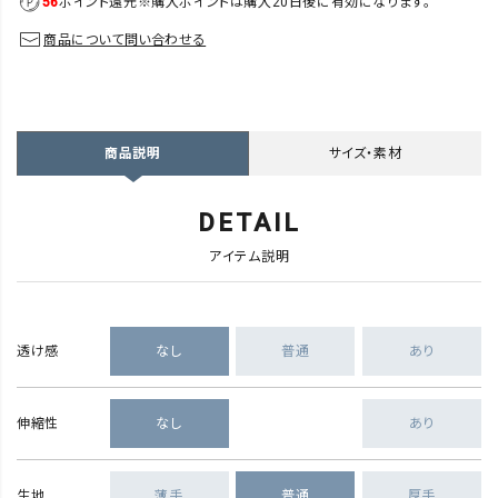
56
ポイント還元
※購入ポイントは購入20日後に有効になります。
商品について問い合わせる
サイズ・素材
商品説明
DETAIL
アイテム説明
透け感
なし
普通
あり
伸縮性
なし
あり
生地
薄手
普通
厚手