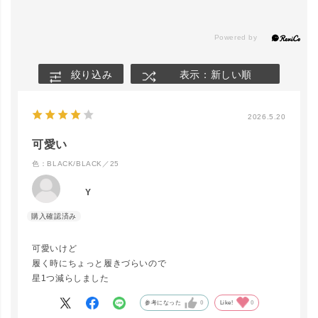
絞り込み
表示：新しい順
2026.5.20
可愛い
色：BLACK/BLACK／25
Y
close
カラー/サイズ
可愛いけど
BLACK/BL
ACK／24.5
履く時にちょっと履きづらいので
LINEで再入荷
在庫なし
星1つ減らしました
参考になった
0
Like!
0