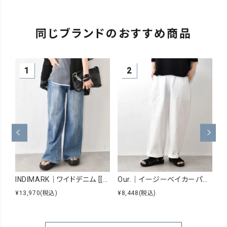
同じブランドのおすすめ商品
INDIMARK｜ワイドデニム [[WJ167]][C]
Our.｜イージーベイカーパンツ [[Our-026]][C]
¥13,970
(税込)
¥8,448
(税込)
¥7