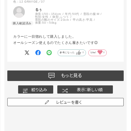
色：12 GRAYGE／37
るぅ
身長:
150～154cm
年代:
50代
普段の服:
M
性別:
女性
体型:
ふつう
普段の靴のサイズ:
23cm
甲の高さ:
甲高
体重:
50～54kg
カラーに一目惚れして購入しました。
オールシーズン使えるのでたくさん履きたいです😊
参考になった
0
Like!
0
もっと見る
絞り込み
表示：新しい順
レビューを書く