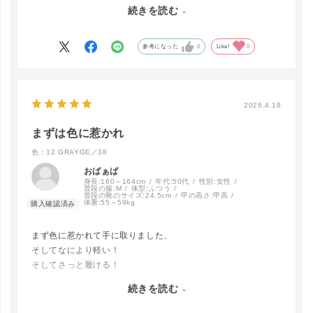
ので、37を注文しました。
続きを読む
一番奥に、ベルト調整して、つま先シートを入れて履いたら、
大丈夫でした。
何にでも合いそうなので、可愛いし、軽いし、購入して良かっ
参考になった
0
Like!
0
たです
2026.4.18
まずは色に惹かれ
色：12 GRAYGE／38
おばぁば
身長:
160～164cm
年代:
50代
性別:
女性
普段の服:
M
体型:
ふつう
普段の靴のサイズ:
24.5cm
甲の高さ:
甲高
体重:
55～59kg
まず色に惹かれて手に取りました、
そしてなにより軽い！
そしてさっと履ける！
指先が出るタイプではないので
続きを読む
オールシーズン履けるんじゃないかなぁと。
黒もあったみたいだけど カラーバリエーション