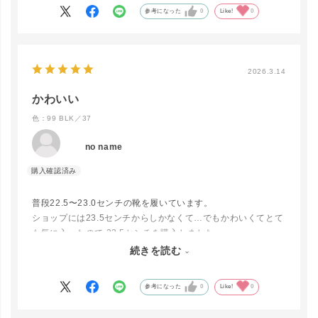
増えたら色違いで買いたいかも！
参考になった
0
Like!
0
close
2026.3.14
カラー/サイズ
かわいい
12 GRAYGE
色：99 BLK／37
／37
カートに入れる
▲ 残りわずか
no name
12 GRAYGE
／38
カートに入れる
普段22.5〜23.0センチの靴を履いています。
▲ 残りわずか
ショップには23.5センチからしかなくて…でもかわいくてとて
も気に入ったので 23.5センチを購入しました。
1番きつい方の穴にしてまだ少し大きいですが 歩くのには難な
続きを読む
99 BLK／37
しです。
LINEで再入荷
在庫なし
参考になった
0
Like!
0