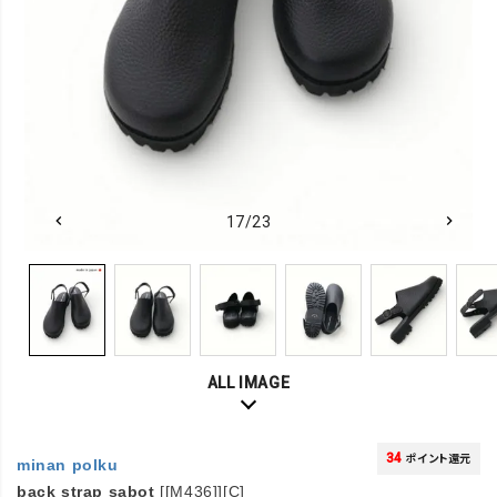
17/23
ALL IMAGE
34
ポイント還元
minan polku
back strap sabot
[[M436]][C]