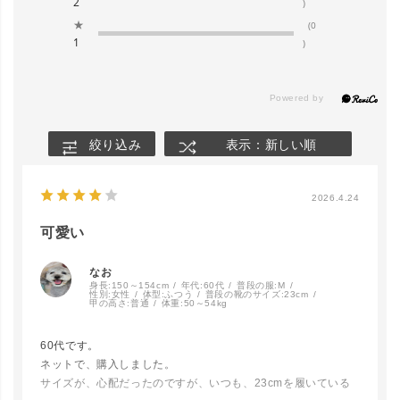
2
)
★
(0
1
)
絞り込み
表示：新しい順
2026.4.24
可愛い
なお
身長:
150～154cm
年代:
60代
普段の服:
M
性別:
女性
体型:
ふつう
普段の靴のサイズ:
23cm
甲の高さ:
普通
体重:
50～54kg
60代です。
ネットで、購入しました。
サイズが、心配だったのですが、いつも、23cmを履いている