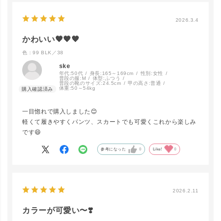
99 BLK／38
カートに入れる
▲ 残りわずか
2026.3.4
かわいい🧡🧡🧡
色：99 BLK／38
ske
年代:
50代
身長:
165～169cm
性別:
女性
普段の服:
M
体型:
ふつう
普段の靴のサイズ:
24.5cm
甲の高さ:
普通
体重:
50～54kg
一目惚れで購入しました😊
軽くて履きやすくパンツ、スカートでも可愛くこれから楽しみ
です😄
参考になった
0
Like!
0
2026.2.11
カラーが可愛い〜❣️