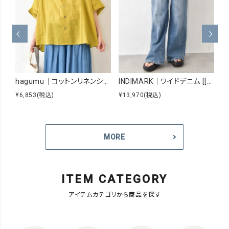
hagumu｜コットンリネンシアーシャツ [[hag-229]][C]
INDIMARK｜ワイドデニム [[WJ167]][C]
¥6,853
(税込)
¥13,970
(税込)
¥8
MORE
ITEM CATEGORY
アイテムカテゴリから商品を探す