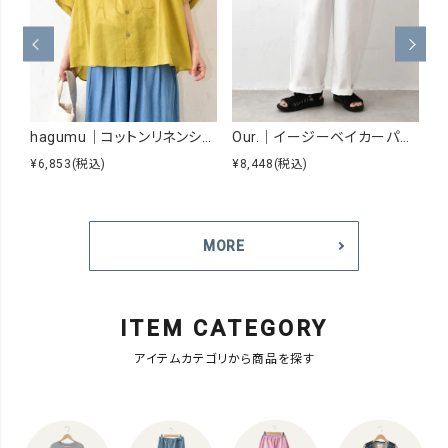
hagumu｜コットンリネンシアーシャツ [[hag-229]][C]
Our.｜イージーベイカーパンツ [[Our-026]][C]
¥6,853
(税込)
¥8,448
(税込)
¥5
MORE
ITEM CATEGORY
アイテムカテゴリから商品を探す