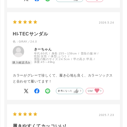
2026.5.24
HI-TECサンダル
色：GRAY／24.0
きーちゃん
年代:
60代
身長:
155～159cm
普段の服:
M
性別:
女性
体型:
ふつう
close
普段の靴のサイズ:
24.5cm
甲の高さ:
甲高
カラー/サイズ
体重:
45～49kg
カラーがグレーで珍しくて、履き心地も良く、カラーソックス
GRAY／23.
カートに入れる
0
と合わせて履いてます！
参考になった
0
Like!
0
GRAY／24.
カートに入れる
0
2025.7.23
履きやすくてカッコいい!