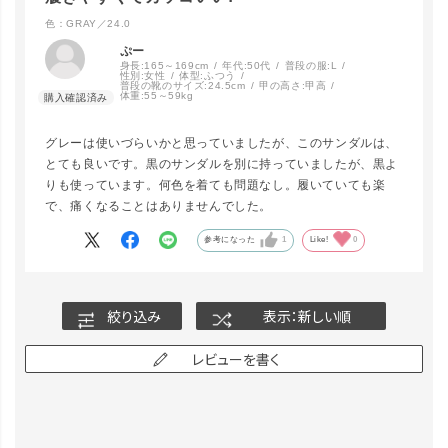
色：GRAY／24.0
ぷー
身長:
165～169cm
年代:
50代
普段の服:
L
性別:
女性
体型:
ふつう
普段の靴のサイズ:
24.5cm
甲の高さ:
甲高
体重:
55～59kg
グレーは使いづらいかと思っていましたが、このサンダルは、
とても良いです。黒のサンダルを別に持っていましたが、黒よ
りも使っています。何色を着ても問題なし。履いていても楽
で、痛くなることはありませんでした。
参考になった
1
Like!
0
絞り込み
表示：新しい順
レビューを書く