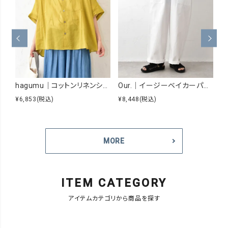
hagumu｜コットンリネンシアーシャツ [[hag-229]][C]
Our.｜イージーベイカーパンツ [[Our-026]][C]
¥6,853
(税込)
¥8,448
(税込)
¥
MORE
ITEM CATEGORY
アイテムカテゴリから商品を探す