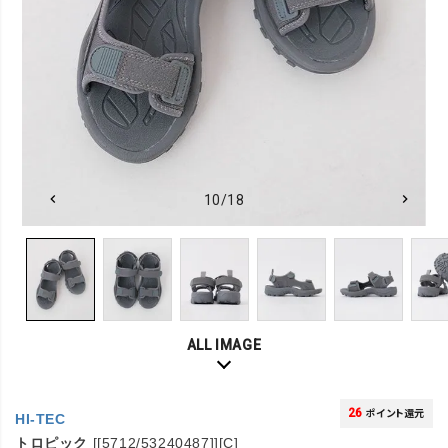
10/18
ALL IMAGE
26
ポイント還元
HI-TEC
トロピック
[[5712/53240487]][C]