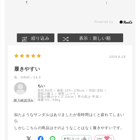
1
)
絞り込み
表示：新しい順
2026.6.28
履きやすい
色：GRAY／24.0
ちい
年代:
50代
身長:
155～159cm
性別:
女性
普段の服:
L
体型:
ふつう
普段の靴のサイズ:
24cm
甲の高さ:
甲高
体重:
55～59kg
似たようなサンダルはありましたが長時間はくと疲れてしまい
💦
しかしこちらの商品はそのようなことはなく履きやすいです。
参考になった
0
Like!
0