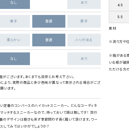
なし
あり
4.5
5.5
薄手
普通
厚手
素材
柔らかい
普通
ハリがある
※測り方や位
※箱がある
なし
あり
いる紙が破損
ただける方
差がございます。あくまでも目安とお考え下さい。
等により、実際の商品と多少色味が異なって表示される場合がござ
願います。
たい定番のコンバースのハイカットスニーカー。 どんなコーディネ
もマッチするスニーカーなので、持っておいて損は無しです！ 流行
番のデザインは飽きも来ず季節問わず長く履いて頂けます。ワー
ラスしてみてはいかがでしょうか？