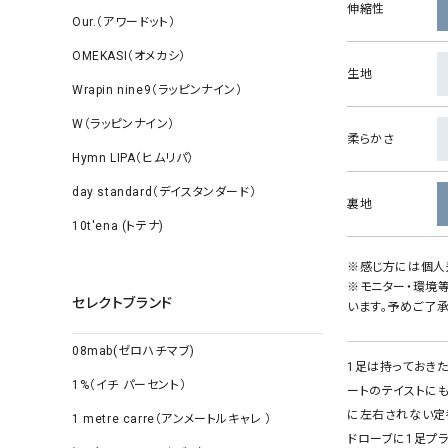
伸縮性
Our.（アワードット）
OMEKASI（オメカシ）
生地
Wrapin nine9（ラッピンナイン）
W（ラッピンナイン）
柔らかさ
Hymn LIPA（ヒムリパ）
day standard（デイスタンダード）
裏地
10t'ena (トテナ)
※感じ方には個人
※モニター・環境
セレクトブランド
います。予めご了承
08mab(ゼロハチマブ)
1足は持っておき
1%（イチ パーセント）
ートのテイストに
に左右されない定
1 metre carre（アンメートルキャレ ）
ドローブに1足プ