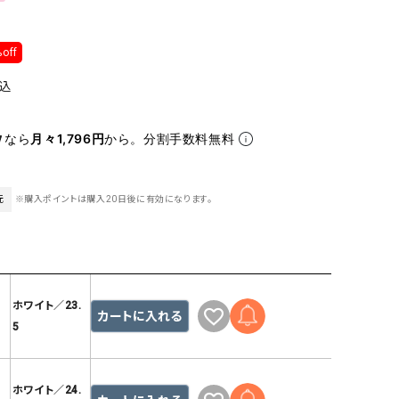
ケット・アウター
Our.（アワードット）
Hymn LIPA（ヒムリパ）
ズ
Wrapin nine9（ラッピンナイン）
W（ラッピンナイン）
off
ロング・マキシ丈
day standard（デイスタンダード）
10t'ena (トテナ)
込
その他スカート
プス
なら
月々1,796円
から。分割手数料無料
08mab(ゼロハチマブ)
Johnbull（ジョンブル）
ピース・チュニック
すべて見る
1%（イチ パーセント）
LAOCOONTE（ラオコンテ）
ペット・オーバーオール
元
※購入ポイントは購入20日後に有効になります。
1 metre carre（アンメートルキャレ ）
LAURA DI MAGGIO（ロ
ケット・アウター
オ）
ズ
120%lino（ワンハンドレッドトゥエンティ
le camouflage tribe
ーパーセントリノ）
トライブ）
ホワイト／23.
adidas（アディダス）
Lallia Mu（ラリア ムー）
カートに入れる
5
ASFVLT（アスファルト）
mizuiro ind（ミズイロ イ
Ampersand（アンパサンド）
MICALLE MICALLE（ミ
ホワイト／24.
Antiquite's（アンティークス）
NATURAL LAUNDRY（