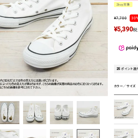
タンクトップ・キャミソール
ジャ
2buy対象
グッ
¥
7,700
30%
その他のパンツ
¥
5,390
税
パンツ
デニムパンツ
ロング・マキシ丈
デニムパンツ
ロング・マキシ丈
ツ
その他のパンツ
その他スカート
その他スカート
トッ
ワン
ジャケット
サロ
25
ポイント還
ジャケット
すべて見る
コート
バッグ
ジャ
コート
ガウン
シューズ
グッ
カラー／サイズ
その他アウター
アクセサリー
すべて見る
バッグ
靴
帽子