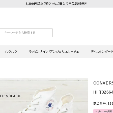
3,300円以上（税込）のご購入で全品送料無料
ハグハグ
ラッピンナイン/アンジェリコルーチェ
デイスタンダー
カットソー
Tシャツ・カットソー
ワンピース
Tシャツ・カットソー
ワンピース
トッ
CONVER
プ・キャミソール
シャツ・ブラウス
チュニック
カーディガン・ベスト
チュニック
ワン
ン・ベスト
カーディガン
シャツ・ブラウス
パン
HI [[3266
ラウス
ベスト
スウェット・パーカー
サロ
商品番号：326
・パーカー
ニット
ニット
スカ
stylebook掲載