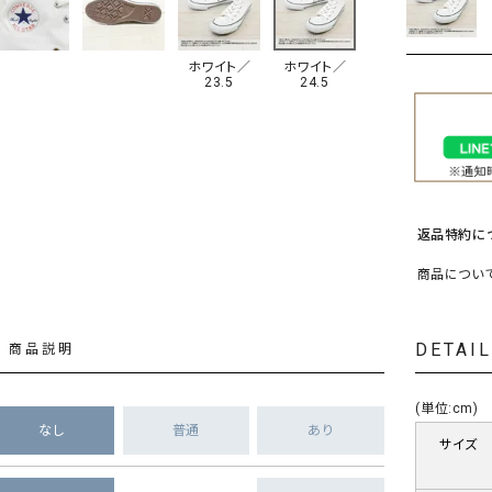
ソックス・その他雑貨
貨
ホワイト／
ホワイト／
23.5
24.5
返品特約に
商品につい
DETAI
商品説明
(単位:cm)
なし
普通
あり
サイズ