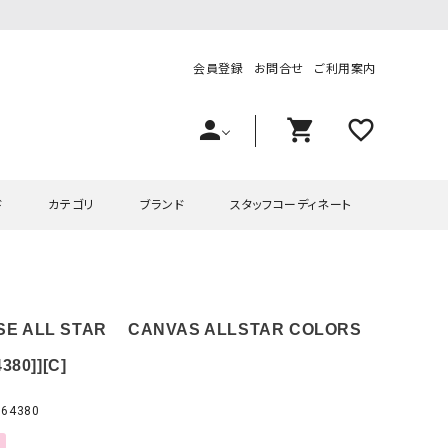
会員登録
お問合せ
ご利用案内
person
shopping_cart
favorite_outline
ド
カテゴリ
ブランド
スタッフコーディネート
プス
ハグハグ
ワンピース
OMEKASI（オメカシ）
SE ALL STAR CANVAS ALLSTAR COLORS
ピース・チュニック
ラッピンナイン/アンジェリコルーチェ
チュニック
OMEKASI+（オメカシプラス
ツ
hagumu（ハグム）
Number18（オハコ）
4380]][C]
ペット・オーバーオール
her.（ハードット）
in the Market（インザマ
64380
ート
and quarter（アンドクウォーター）
HUMS（ハムズ）