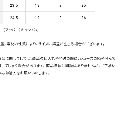
23.5
18
9
25
GO TO HOLLYWOOD（ゴートゥーハリウ
THIRTY（サーティ）
ッド）
24.5
19
9
26
G-STAR RAW（ジースターロウ）
tumugu:（ツムグ）
（アッパー）キャンパス
GOOD SPEED（グッドスピード）
un cinq（アンサンク）
GAIMO（ガイモ）
UNIVERSAL OVERAL
置、素材の性質により、サイズに誤差が生じる場合がございます。
オーバーオール）
商品に関しましては、商品の仕入れや発送の際に、シューズの箱や包んで
GRAMICCI（グラミチ）
USU GALLERY（ユーエ
してしまう場合があります。 商品自体に問題はありませんが、ご了承い
ー）
のみ御購入をお願いいたします。
（ｇ） （グラム）
upper hights（アッパーハ
Gives a sense of fullment
+phenix（フェニックス）
HUNTER（ハンター）
WILD THINGS（ワイルド
ICHI（イチ）
ILIMA（イリマ）