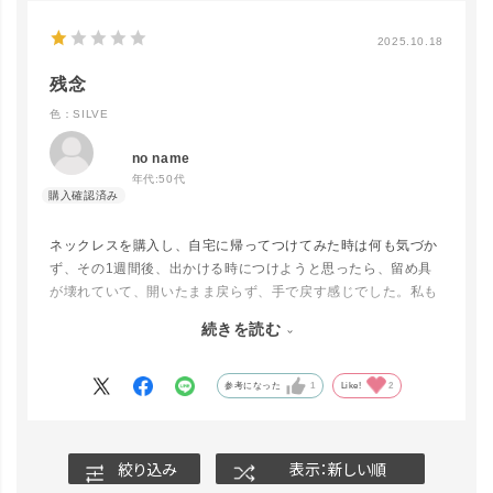
2025.10.18
残念
色：SILVE
no name
年代:
50代
ネックレスを購入し、自宅に帰ってつけてみた時は何も気づか
ず、その1週間後、出かける時につけようと思ったら、留め具
が壊れていて、開いたまま戻らず、手で戻す感じでした。私も
よく確認しなかったし、1週間経過してたのもあるので店舗に
続きを読む
は連絡しなかったが、そこそこの値段なので、しっかりした物
close
カラー/サイズ
を販売して下さい。
残念でした。
参考になった
1
Like!
2
SILVE
カートに入れる
絞り込み
表示：新しい順