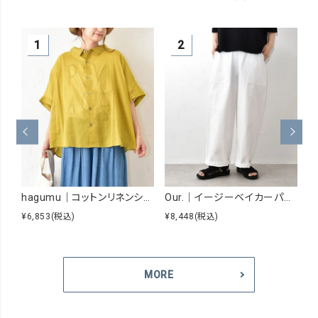
hagumu｜コットンリネンシアーシャツ [[hag-229]][C]
Our.｜イージーベイカーパンツ [[Our-026]][C]
¥6,853
(税込)
¥8,448
(税込)
¥5
MORE