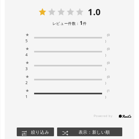
1.0
1
レビュー件数：
件
★
(0
5
)
★
(0
4
)
★
(0
3
)
★
(0
2
)
★
(1
1
)
絞り込み
表示：新しい順