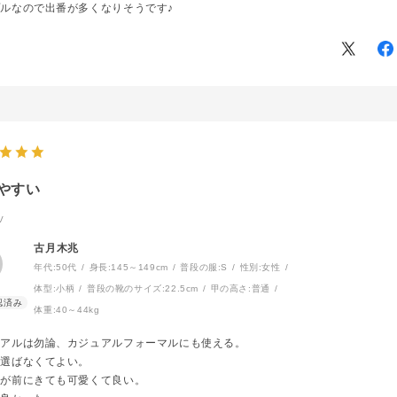
ルなので出番が多くなりそうです♪
やすい
V
古月木兆
年代:
50代
身長:
145～149cm
普段の服:
S
性別:
女性
体型:
小柄
普段の靴のサイズ:
22.5cm
甲の高さ:
普通
体重:
40～44kg
ュアルは勿論、カジュアルフォーマルにも使える。
を選ばなくてよい。
具が前にきても可愛くて良い。