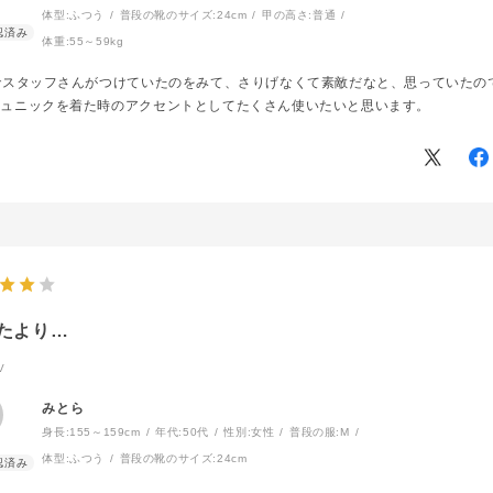
体型:
ふつう
普段の靴のサイズ:
24cm
甲の高さ:
普通
体重:
55～59kg
でスタッフさんがつけていたのをみて、さりげなくて素敵だなと、思っていたの
チュニックを着た時のアクセントとしてたくさん使いたいと思います。
たより…
V
みとら
身長:
155～159cm
年代:
50代
性別:
女性
普段の服:
M
体型:
ふつう
普段の靴のサイズ:
24cm