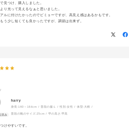
トで見つけ、購入しました。
たより光って見えるなぁと思いました。
ュアルに付けたかったのでビミョーですが、高見え感はあるかもです。
ももう少し短くても良かったですが、調節は出来ず。
V
harry
身長:
160～164cm
普段の服:
L
性別:
女性
体型:
大柄
普段の靴のサイズ:
25cm
甲の高さ:
甲高
がつけやすいです。