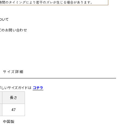
リー）
Audition（オーディション）
ORDINARY FITS（オーデ
ついて
ツ）
てのお問い合わせ
blue willow（ブルーウィロー）
Osmosis（オズモシス）
blue willow（ブルーウィロー）
prit（プリット）
CUBE SUGAR（キューブシュガー）
PUMA（プーマ）
CONVERSE ALL STAR（コンバースオー
Risley（リズレー）
ルスター）
L
サイズ詳細
Champion（チャンピオン）
RED CARD（レッドカード）
DENIM DUNGAREE（デニムダンガリー）
SO（エスオー）
) 詳しいサイズガイドは
コチラ
Deck（ディック）
SUN VALLEY（サンバレー）
長さ
EVOL（イーボル）
SCOTCH&SODA（スコッチ
47
ダ）
Emma Taylor（エマテイラー）
SUGAR ROSE（シュガーロ
中国製
FLAVOR TEE（フレーバーティー）
squady by graphite（ス