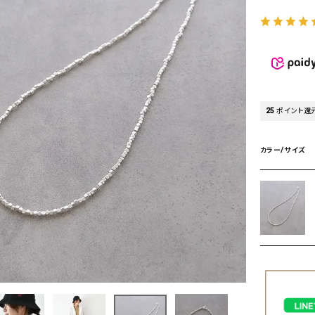
タンクトップ・キャミソール
ジャ
グッ
その他のパンツ
パンツ
デニムパンツ
ロング・マキシ丈
デニムパンツ
ロング・マキシ丈
ツ
その他のパンツ
その他スカート
その他スカート
トッ
25
ポイント還
ワン
ジャケット
サロ
カラー/サイズ
ジャケット
すべて見る
コート
バッグ
ジャ
コート
ガウン
シューズ
グッ
その他アウター
アクセサリー
すべて見る
バッグ
靴
帽子