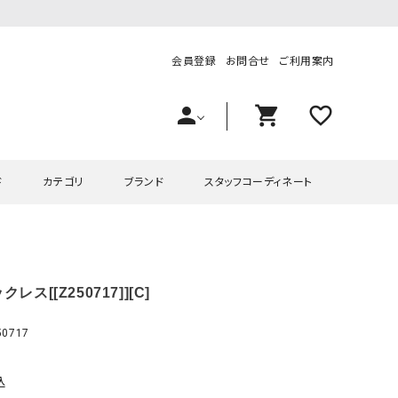
会員登録
お問合せ
ご利用案内
person
shopping_cart
favorite_outline
ド
カテゴリ
ブランド
スタッフコーディネート
プス
ハグハグ
ワンピース
OMEKASI（オメカシ）
レス[[Z250717]][C]
ピース・チュニック
ラッピンナイン/アンジェリコルーチェ
チュニック
OMEKASI+（オメカシプラス
ツ
hagumu（ハグム）
Number18（オハコ）
0717
ペット・オーバーオール
her.（ハードット）
in the Market（インザマ
ート
and quarter（アンドクウォーター）
HUMS（ハムズ）
込