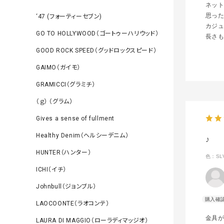
ネッ
思っ
‘47 (フォーティーセブン)
カジ
GO TO HOLLYWOOD（ゴートゥーハリウッド）
長さ
GOOD ROCK SPEED（グッドロックスピード）
GAIMO（ガイモ）
GRAMICCI（グラミチ）
（ｇ） （グラム）
Gives a sense of fullment
Healthy Denim（ヘルシーデニム）
♪
HUNTER（ハンター）
色：SL
ICHI（イチ）
Johnbull（ジョンブル）
LAOCOONTE（ラオコンテ）
金具
LAURA DI MAGGIO（ローラディマッジオ）