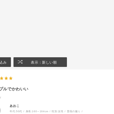
込み
表示：新しい順
プルでかわいい
V
あおこ
年代:
50代
身長:
160～164cm
性別:
女性
普段の服:
L