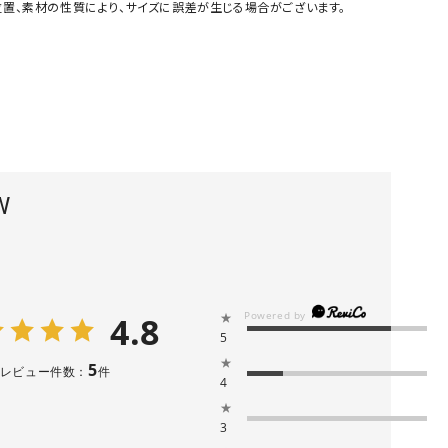
置、素材の性質により、サイズに誤差が生じる場合がございます。
GO TO HOLLYWOOD（ゴートゥーハリウ
THIRTY（サーティ）
ッド）
G-STAR RAW（ジースターロウ）
tumugu:（ツムグ）
GOOD SPEED（グッドスピード）
un cinq（アンサンク）
GAIMO（ガイモ）
UNIVERSAL OVERAL
オーバーオール）
W
GRAMICCI（グラミチ）
USU GALLERY（ユーエ
ー）
（ｇ） （グラム）
upper hights（アッパーハ
Gives a sense of fullment
+phenix（フェニックス）
4.8
★
HUNTER（ハンター）
WILD THINGS（ワイルド
5
ICHI（イチ）
★
5
レビュー件数：
件
4
ILIMA（イリマ）
★
3