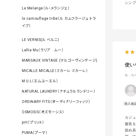
シンプ
Le Melange（ル・メランジェ）
le camouflage tribe（ル カムフラージュ トラ
イブ）
LE VERNIS(ル ベルニ)
Lallia Mu（ラリア ムー）
MARGAUX VINTAGE (マルゴーヴィンテージ)
使い
MICALLE MICALLE（ミカーレ ミカーレ）
色：SL
M.U.L（エムユーエル）
NATURAL LAUNDRY（ナチュラルランドリー）
ORDINARY FITS（オーディナリーフィッツ）
OSMOSIS（オズモーシス）
カジ
prit（プリット）
服装
留め
PUMA（プーマ）