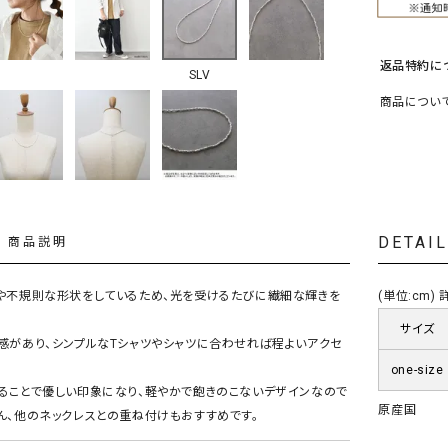
ソックス・その他雑貨
貨
返品特約に
SLV
商品につい
DETAI
商品説明
や不規則な形状をしているため、光を受けるたびに繊細な輝きを
(単位:cm
サイズ
感があり、シンプルなTシャツやシャツに合わせれば程よいアクセ
one-size
ることで優しい印象になり、軽やかで飽きのこないデザインなので
原産国
ん、他のネックレスとの重ね付けもおすすめです。