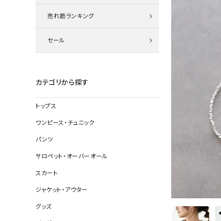
ニット
売れ筋ランキング
セール
その他の
デニムパン
カテゴリから探す
トップス
ジャケット
ワンピース・チュニック
コート
パンツ
サロペット・オーバーオール
スカート
バッグ
ジャケット・アウター
靴
グッズ
帽子