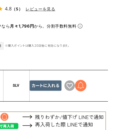
ケット・アウター
Our.（アワードット）
Hymn LIPA（ヒムリパ）
4.8
（5）
レビューを見る
ズ
Wrapin nine9（ラッピンナイン）
W（ラッピンナイン）
ロング・マキシ丈
day standard（デイスタンダード）
10t'ena (トテナ)
なら
月々1,796円
から。分割手数料無料
その他スカート
プス
元
※購入ポイントは購入20日後に有効になります。
08mab(ゼロハチマブ)
Johnbull（ジョンブル）
ピース・チュニック
すべて見る
1%（イチ パーセント）
LAOCOONTE（ラオコンテ）
ペット・オーバーオール
1 metre carre（アンメートルキャレ ）
LAURA DI MAGGIO（ロ
ケット・アウター
オ）
ズ
120%lino（ワンハンドレッドトゥエンティ
le camouflage tribe
カートに入れる
SLV
ーパーセントリノ）
トライブ）
adidas（アディダス）
Lallia Mu（ラリア ムー）
ASFVLT（アスファルト）
mizuiro ind（ミズイロ イ
Ampersand（アンパサンド）
MICALLE MICALLE（ミ
Antiquite's（アンティークス）
NATURAL LAUNDRY（