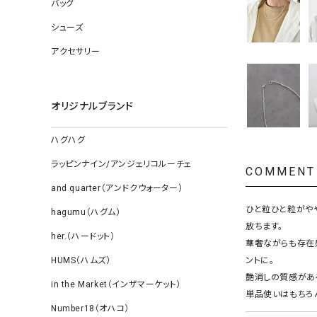
ソックス
バッグ
その他雑
シューズ
アクセサリー
オリジナルブランド
ハグハグ
ラッピンナイン/アンジェリコルーチェ
COMMENT
and quarter（アンドクウォーター）
ひと粒ひと粒がや
hagumu（ハグム）
放ちます。
her.（ハードット）
華奢ながらも存在
HUMS（ハムズ）
ントに。
艶消しの質感があ
in the Market（インザマーケット）
単品使いはもちろ
Number18（オハコ）