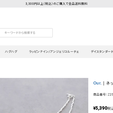
3,300円以上（税込）のご購入で全品送料無料
ハグハグ
ラッピンナイン/アンジェリコルーチェ
デイスタンダー
カットソー
Tシャツ・カットソー
ワンピース
Tシャツ・カットソー
ワンピース
トッ
Our.
｜ネック
プ・キャミソール
シャツ・ブラウス
チュニック
カーディガン・ベスト
チュニック
ワン
ン・ベスト
カーディガン
シャツ・ブラウス
パン
商品番号：Z25
ラウス
ベスト
スウェット・パーカー
サロ
5,390
・パーカー
ニット
ニット
スカ
¥
税