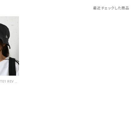
最近チェックした商品
NEW ERA｜BUCKET01 REV NEYYAN NVY GRA(ロゴバケットハット) [[14744770]][C]