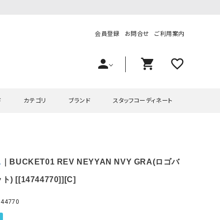
会員登録
お問合せ
ご利用案内
person
shopping_cart
favorite_outline
ド
カテゴリ
ブランド
スタッフコーディネート
プス
ハグハグ
ワンピース
OMEKASI（オメカシ）
A
｜BUCKET01 REV NEYYAN NVY GRA(ロゴバ
ピース・チュニック
ラッピンナイン/アンジェリコルーチェ
チュニック
OMEKASI+（オメカシプラス
ツ
hagumu（ハグム）
Number18（オハコ）
 [[14744770]][C]
ペット・オーバーオール
her.（ハードット）
in the Market（インザマ
44770
ート
and quarter（アンドクウォーター）
HUMS（ハムズ）