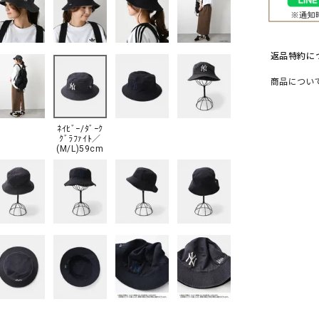
ソックス・その他雑貨
貨
返品特約に
商品につい
ﾈｲﾋﾞｰ/ﾀﾞｰｸ
ｸﾞﾗﾌｧｲﾄ／
(M/L)59cm