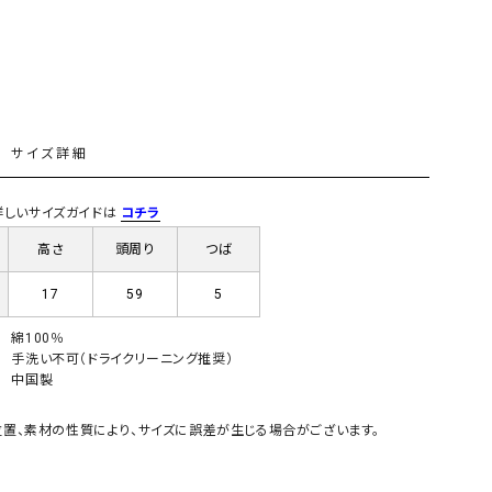
GO TO HOLLYWOOD（ゴートゥーハリウ
THIRTY（サーティ）
ッド）
G-STAR RAW（ジースターロウ）
tumugu:（ツムグ）
GOOD SPEED（グッドスピード）
un cinq（アンサンク）
L
サイズ詳細
GAIMO（ガイモ）
UNIVERSAL OVERAL
オーバーオール）
) 詳しいサイズガイドは
コチラ
GRAMICCI（グラミチ）
USU GALLERY（ユーエ
ー）
高さ
頭周り
つば
（ｇ） （グラム）
upper hights（アッパーハ
17
59
5
Gives a sense of fullment
+phenix（フェニックス）
綿100％
HUNTER（ハンター）
WILD THINGS（ワイルド
手洗い不可（ドライクリーニング推奨）
中国製
ICHI（イチ）
ILIMA（イリマ）
置、素材の性質により、サイズに誤差が生じる場合がございます。