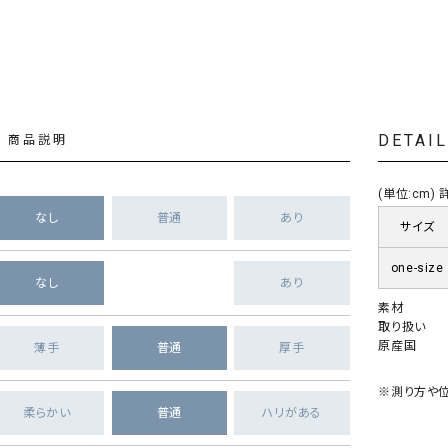
DETAI
商品説明
(単位:cm
なし
普通
あり
サイズ
one-size
なし
あり
素材
取り扱い
原産国
薄手
普通
厚手
※測り方や位
柔らかい
普通
ハリがある