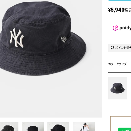
タンクトップ・キャミソール
ジャ
5,940
¥
税
グッ
その他のパンツ
パンツ
デニムパンツ
ロング・マキシ丈
デニムパンツ
ロング・マキシ丈
ツ
その他のパンツ
その他スカート
その他スカート
トッ
27
ポイント還
ワン
ジャケット
サロ
カラー/サイズ
ジャケット
すべて見る
コート
バッグ
ジャ
コート
ガウン
シューズ
グッ
その他アウター
アクセサリー
すべて見る
バッグ
靴
帽子