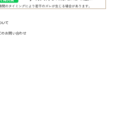
リー）
Audition（オーディション）
ORDINARY FITS（オーデ
ツ）
ついて
blue willow（ブルーウィロー）
Osmosis（オズモシス）
てのお問い合わせ
blue willow（ブルーウィロー）
prit（プリット）
CUBE SUGAR（キューブシュガー）
PUMA（プーマ）
CONVERSE ALL STAR（コンバースオー
Risley（リズレー）
ルスター）
Champion（チャンピオン）
RED CARD（レッドカード）
DENIM DUNGAREE（デニムダンガリー）
SO（エスオー）
Deck（ディック）
SUN VALLEY（サンバレー）
EVOL（イーボル）
SCOTCH&SODA（スコッチ
ダ）
Emma Taylor（エマテイラー）
SUGAR ROSE（シュガーロ
FLAVOR TEE（フレーバーティー）
squady by graphite（ス