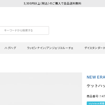
3,300円以上（税込）のご購入で全品送料無料
ハグハグ
ラッピンナイン/アンジェリコルーチェ
デイスタンダー
カットソー
Tシャツ・カットソー
ワンピース
Tシャツ・カットソー
ワンピース
トッ
NEW ER
プ・キャミソール
シャツ・ブラウス
チュニック
カーディガン・ベスト
チュニック
ワン
ン・ベスト
カーディガン
シャツ・ブラウス
パン
ケットハット)
ラウス
ベスト
スウェット・パーカー
サロ
商品番号：147
・パーカー
ニット
ニット
スカ
stylebook掲載