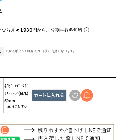
ケット・アウター
Our.（アワードット）
Hymn LIPA（ヒムリパ）
込
ズ
Wrapin nine9（ラッピンナイン）
W（ラッピンナイン）
ロング・マキシ丈
day standard（デイスタンダード）
10t'ena (トテナ)
なら
月々1,980円
から。分割手数料無料
その他スカート
プス
元
※購入ポイントは購入20日後に有効になります。
08mab(ゼロハチマブ)
Johnbull（ジョンブル）
ピース・チュニック
すべて見る
1%（イチ パーセント）
LAOCOONTE（ラオコンテ）
ペット・オーバーオール
1 metre carre（アンメートルキャレ ）
LAURA DI MAGGIO（ロ
ケット・アウター
オ）
ズ
ﾈｲﾋﾞｰ/ﾀﾞｰｸｸﾞ
120%lino（ワンハンドレッドトゥエンティ
le camouflage tribe
ﾗﾌｧｲﾄ／(M/L)
カートに入れる
ーパーセントリノ）
トライブ）
59cm
▲ 残りわずか
adidas（アディダス）
Lallia Mu（ラリア ムー）
ASFVLT（アスファルト）
mizuiro ind（ミズイロ イ
Ampersand（アンパサンド）
MICALLE MICALLE（ミ
Antiquite's（アンティークス）
NATURAL LAUNDRY（