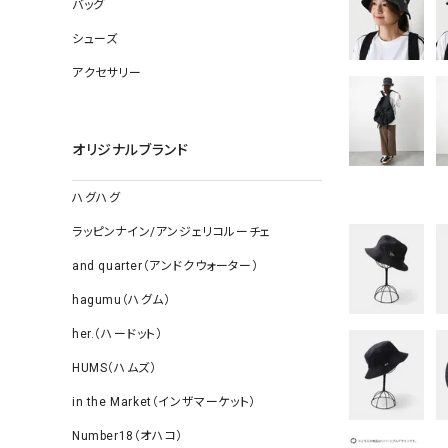
ソックス
バッグ
その他雑
シューズ
アクセサリー
オリジナルブランド
ハグハグ
ラッピンナイン/アンジェリコルーチェ
and quarter（アンドクウォーター）
hagumu（ハグム）
her.（ハードット）
HUMS（ハムズ）
in the Market（インザマーケット）
Number18（オハコ）