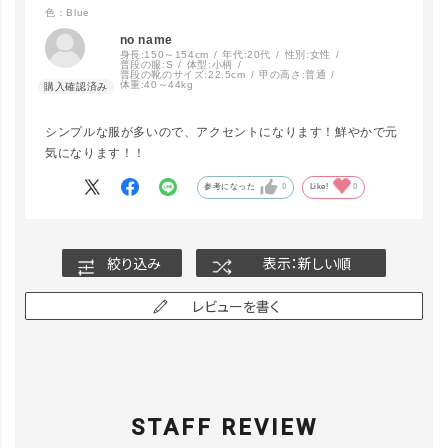
Natural
カートに入れる
色：Blue
no name
身長:
150～154cm
年代:
20代
性別:
女性
普段の服:
S
体型:
小柄
普段の靴のサイズ:
22.5cm
甲の高さ:
普通
体重:
40～44kg
シンプルな服が多いので、アクセントになります！鮮やかで元
気になります！！
参考になった
0
Like!
0
絞り込み
表示：新しい順
レビューを書く
STAFF REVIEW