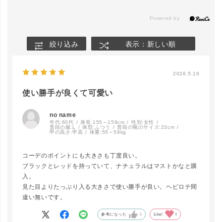
絞り込み
表示：新しい順
2026.5.16
使い勝手が良くて可愛い
no name
年代:
60代
身長:
155～159cm
性別:
女性
普段の服:
L
体型:
ふつう
普段の靴のサイズ:
23cm
甲の高さ:
甲高
体重:
55～59kg
コーデのポイントにも大きさも丁度良い。
ブラックとレッドを持っていて、ナチュラルはマストかなと購
入。
見た目よりたっぷり入る大きさで使い勝手が良い。ヘビロテ間
違い無いです。
参考になった
1
Like!
0