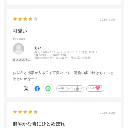
2026.3.30
close
カラー/サイズ
可愛い
色：Blue
Red
LINEで再入荷
在庫なし
ちい
身長:
160～164cm
年代:
60代
性別:
女性
普段の服:
L
体型:
大柄
普段の靴のサイズ:
24cm
甲の高さ:
普通
Gray
カートに入れる
お財布と携帯が入る位で可愛いです。荷物の多い時はちょっと
▲ 残りわずか
小さいかなー？
参考になった
0
Like!
0
Blue
カートに入れる
2026.3.20
鮮やかな青にひとめぼれ