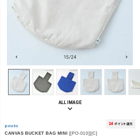
15/24
ALL IMAGE
24
ポイント還元
pouto
CANVAS BUCKET BAG MINI
[[PO-010]][C]