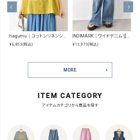
hagumu｜コットンリネンシアーシャツ [[hag-229]][C]
INDIMARK｜ワイドデニム [[WJ167]][C]
¥6,853
(税込)
¥13,970
(税込)
¥8
MORE
ITEM CATEGORY
アイテムカテゴリから商品を探す