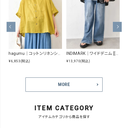
hagumu｜コットンリネンシアーシャツ [[hag-229]][C]
INDIMARK｜ワイドデニム [[WJ167]][C]
¥6,853
(税込)
¥13,970
(税込)
¥8
MORE
ITEM CATEGORY
アイテムカテゴリから商品を探す