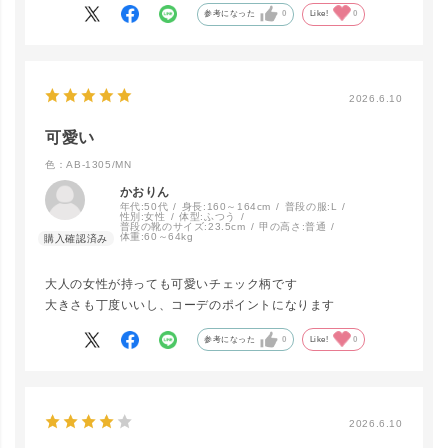
参考になった
0
Like!
0
2026.6.10
可愛い
色：AB-1305/MN
かおりん
年代:
50代
身長:
160～164cm
普段の服:
L
close
性別:
女性
体型:
ふつう
カラー/サイズ
普段の靴のサイズ:
23.5cm
甲の高さ:
普通
体重:
60～64kg
AB-1305/
大人の女性が持っても可愛いチェック柄です
MN
カートに入れる
▲ 残りわずか
大きさも丁度いいし、コーデのポイントになります
参考になった
0
Like!
0
AB-1307/
MN
LINEで再入荷
在庫なし
2026.6.10