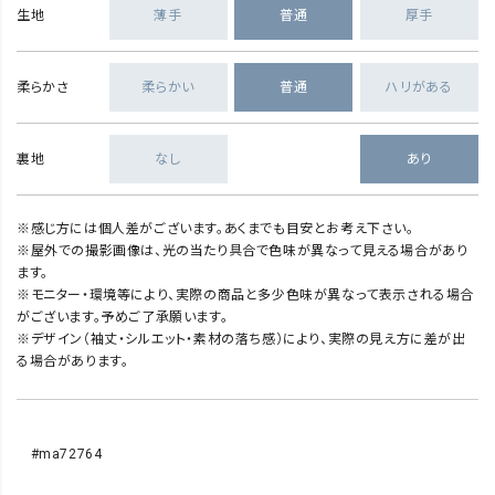
生地
薄手
普通
厚手
柔らかさ
柔らかい
普通
ハリがある
裏地
なし
あり
※感じ方には個人差がございます。あくまでも目安とお考え下さい。
※屋外での撮影画像は、光の当たり具合で色味が異なって見える場合があり
ます。
※モニター・環境等により、実際の商品と多少色味が異なって表示される場合
がございます。予めご了承願います。
※デザイン（袖丈・シルエット・素材の落ち感）により、実際の見え方に差が出
る場合があります。
#ma72764