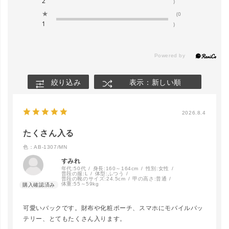
2
)
★
(0
1
)
絞り込み
表示：新しい順
2026.8.4
たくさん入る
色：AB-1307/MN
すみれ
年代:
50代
身長:
160～164cm
性別:
女性
普段の服:
L
体型:
ふつう
普段の靴のサイズ:
24.5cm
甲の高さ:
普通
体重:
55～59kg
可愛いバックです。財布や化粧ポーチ、スマホにモバイルバッ
テリー、とてもたくさん入ります。