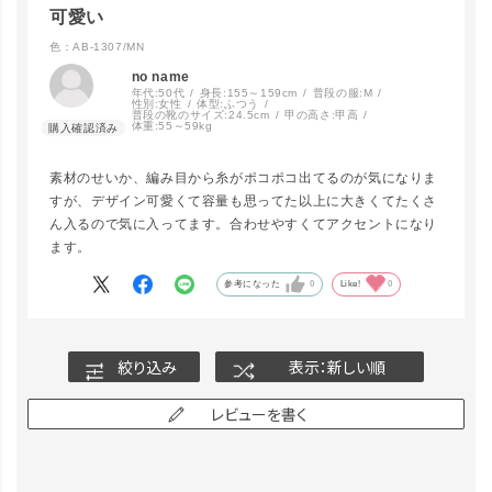
可愛い
色：AB-1307/MN
no name
年代:
50代
身長:
155～159cm
普段の服:
M
性別:
女性
体型:
ふつう
普段の靴のサイズ:
24.5cm
甲の高さ:
甲高
体重:
55～59kg
素材のせいか、編み目から糸がポコポコ出てるのが気になりま
すが、デザイン可愛くて容量も思ってた以上に大きくてたくさ
ん入るので気に入ってます。合わせやすくてアクセントになり
ます。
参考になった
0
Like!
0
絞り込み
表示：新しい順
レビューを書く