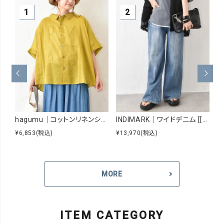
hagumu｜コットンリネンシアーシャツ [[hag-229]][C]
INDIMARK｜ワイドデニム [[WJ167]][C]
¥6,853
(税込)
¥13,970
(税込)
¥8
MORE
ITEM CATEGORY