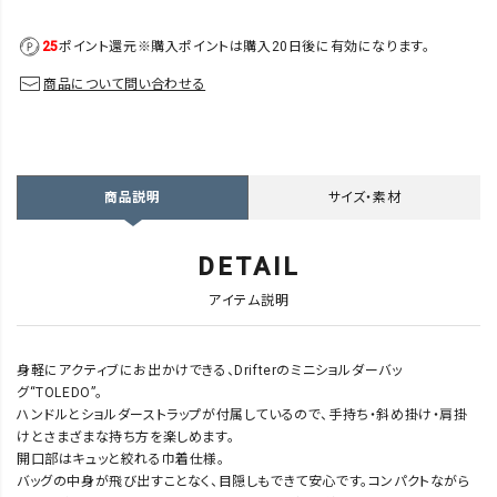
25
ポイント還元
※購入ポイントは購入20日後に有効になります。
商品について問い合わせる
サイズ・素材
商品説明
DETAIL
アイテム説明
身軽にアクティブにお出かけできる、Drifterのミニショルダーバッ
グ“TOLEDO”。
ハンドルとショルダーストラップが付属しているので、手持ち・斜め掛け・肩掛
けとさまざまな持ち方を楽しめます。
開口部はキュッと絞れる巾着仕様。
バッグの中身が飛び出すことなく、目隠しもできて安心です。コンパクトながら