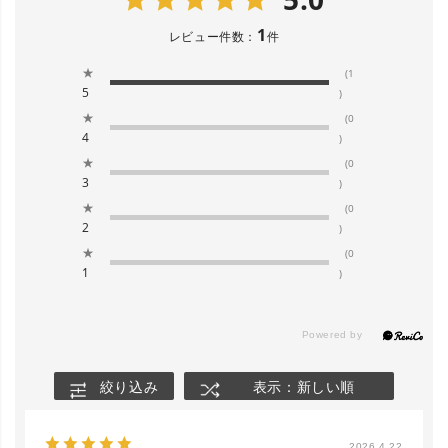
1
レビュー件数：
件
★
(1
5
)
★
(0
4
)
★
(0
3
)
★
(0
2
)
★
(0
1
)
絞り込み
表示：新しい順
close
カラー／サイズ
2026.4.22