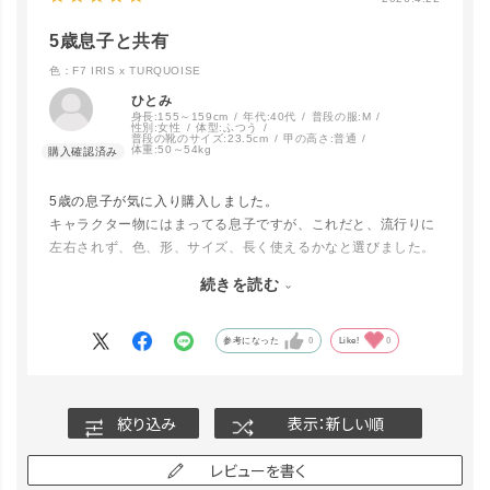
F0 TAN×SN
OW LEOPA
5歳息子と共有
LINEで再入荷
RD
在庫なし
色：F7 IRIS x TURQUOISE
ひとみ
身長:
155～159cm
年代:
40代
普段の服:
M
F6 WOODL
性別:
女性
体型:
ふつう
AND CAM
普段の靴のサイズ:
23.5cm
甲の高さ:
普通
O×CHOCOL
体重:
50～54kg
カートに入れる
ATE BROW
N
▲ 残りわずか
5歳の息子が気に入り購入しました。
キャラクター物にはまってる息子ですが、これだと、流行りに
左右されず、色、形、サイズ、長く使えるかなと選びました。
F7 IRIS x T
息子が使わなくても私が使えるので、無駄な買い物でもなく。
カートに入れる
URQUOISE
続きを読む
買って帰ってすぐ、ゲームのカード、おもちゃなどいつも出か
けるときの必需品を入れていました。
ポケットみたいなところもあるので便利です。
参考になった
0
Like!
0
財布、スマホ、ポーチをいれてもパンパンにならず使いやすく
思います。
絞り込み
表示：新しい順
レビューを書く