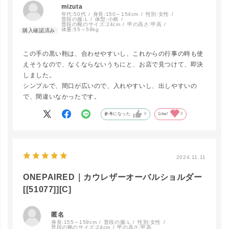
mizuta
年代:
50代
身長:
150～154cm
性別:
女性
普段の服:
L
体型:
小柄
普段の靴のサイズ:
24cm
甲の高さ:
甲高
DBR
カートに入れる
体重:
55～59kg
この手の黒い鞄は、合わせやすいし、これからの行事の時も使
えそうなので、なくならないうちにと、お店で見つけて、即決
しました。
GBE
カートに入れる
シンプルで、間口が広いので、入れやすいし、出しやすいの
で、間違いなかったです。
参考になった
0
Like!
0
2024.11.11
ONEPAIRED｜カウレザーオーバルショルダー
[[51077]][C]
匿名
身長:
155～159cm
普段の服:
L
性別:
女性
普段の靴のサイズ:
24cm
甲の高さ:
甲高