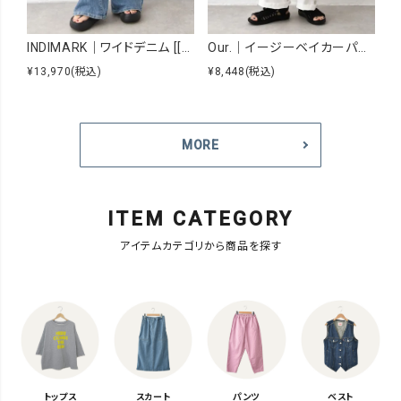
INDIMARK｜ワイドデニム [[WJ167]][C]
Our.｜イージーベイカーパンツ [[Our-026]][C]
¥13,970
(税込)
¥8,448
(税込)
¥7
MORE
ITEM CATEGORY
アイテムカテゴリから商品を探す
トップス
スカート
パンツ
ベスト