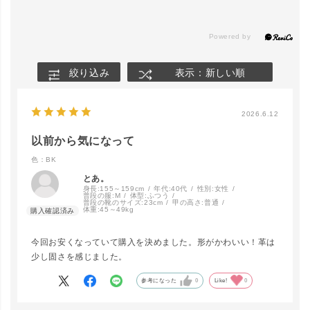
絞り込み
表示：新しい順
2026.6.12
以前から気になって
色：BK
とあ。
身長:
155～159cm
年代:
40代
性別:
女性
普段の服:
M
体型:
ふつう
普段の靴のサイズ:
23cm
甲の高さ:
普通
体重:
45～49kg
今回お安くなっていて購入を決めました。形がかわいい！革は
少し固さを感じました。
参考になった
0
Like!
0