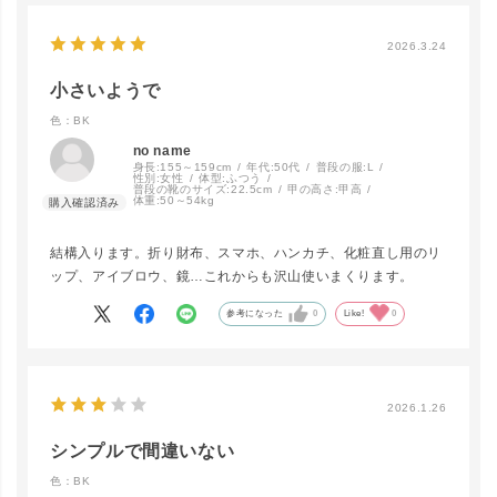
2026.3.24
小さいようで
色：BK
no name
身長:
155～159cm
年代:
50代
普段の服:
L
性別:
女性
体型:
ふつう
普段の靴のサイズ:
22.5cm
甲の高さ:
甲高
体重:
50～54kg
結構入ります。折り財布、スマホ、ハンカチ、化粧直し用のリ
ップ、アイブロウ、鏡…これからも沢山使いまくります。
参考になった
0
Like!
0
close
カラー/サイズ
2026.1.26
BK
カートに入れる
シンプルで間違いない
色：BK