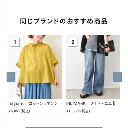
同じブランドのおすすめ商品
hagumu｜コットンリネンシアーシャツ [[hag-229]][C]
INDIMARK｜ワイドデニム [[WJ167]][C]
¥6,853
(税込)
¥13,970
(税込)
¥8