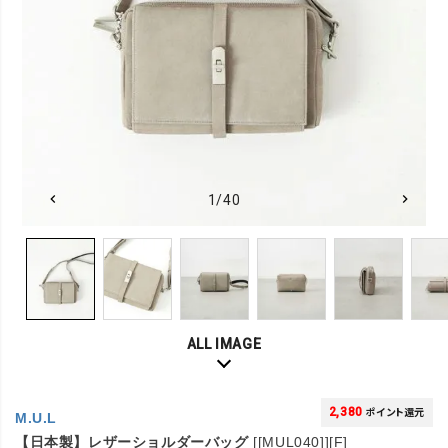
1/40
ALL IMAGE
2,380
ポイント還元
M.U.L
【日本製】レザーショルダーバッグ
[[MUL040]][F]