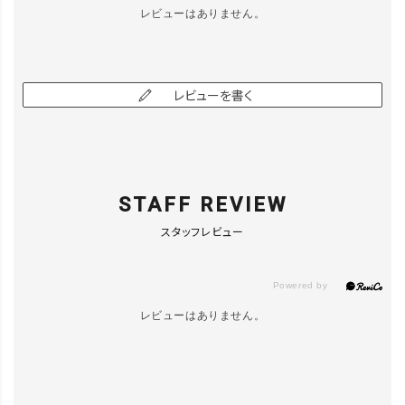
レビューはありません。
レビューを書く
close
カラー／サイズ
702009 ﾃﾞ
ﾆﾑﾚｻﾞｰ ｸﾞﾚ
カートに入れる
ｰｼﾞｭ
STAFF REVIEW
▲ 残りわずか
スタッフレビュー
レビューはありません。