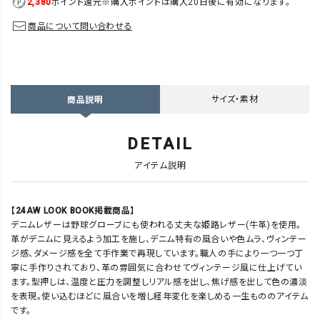
2,380
ポイント還元
※購入ポイントは購入20日後に有効になります。
商品について問い合わせる
サイズ・素材
商品説明
DETAIL
アイテム説明
【24AW LOOK BOOK掲載商品】
デニムレザーは野球グローブにも使われる丈夫な姫路レザー(牛革)を使用。
革がデニムに見えるよう加工を施し、デニム特有の風合いや色ムラ、ヴィンテー
ジ感、ダメージ感を全て手作業で再現しています。職人の手により一つ一つ丁
寧に手作りされており、革の雰囲気に合わせてヴィンテージ風に仕上げてい
ます。型押しは、温度と圧力を調整しリアル感を出し、焦げ感を出して色の濃淡
を表現。使い込むほどに風合いを増し経年変化を楽しめる一生もののアイテム
です。