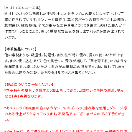
[M.U.L.(エムユーエル)]
M.U.L.のバッグは熟練した技術とセンスを持つプロの職人によって1つ1つ丁
寧に作られています。タンナーと革作り、革と各パーツの特性を生かした裁断、
芯材選び、縫製技術、全てが細かな工程をモノづくりを追究し続けた職人が手
作業で行うことにより、美しく重厚な雰囲気を醸し出すバッグが生み出されて
います。
【本革製品について】
他の素材よりも、吸湿性、防湿性、耐久性が特に優れ、長くお使いいただけま
す。また、使い込むほどに色や風合いに深みが増して、「革を育てる」かのような
経年変化をお楽しみいただけるのが本革製品の特長です。水に濡れてしまっ
た場合は速やかに乾いた布やタオルでおふき取りください。
【製品についてご一読ください】
*本革特有の風合いを残すよう加工をしており、自然なシワや色の濃淡、厚み
など1点1点異なります。
*あえてトラ (革表面の筋のようなシワ)、キズ、ムラ、擦れ等を使用しダメージ感
のある仕上がりとなっております。不良品ではございませんのでご了承くださ
い。
*メーカーによるご購入後のメンテナンスにも対応しております。一般的な使用