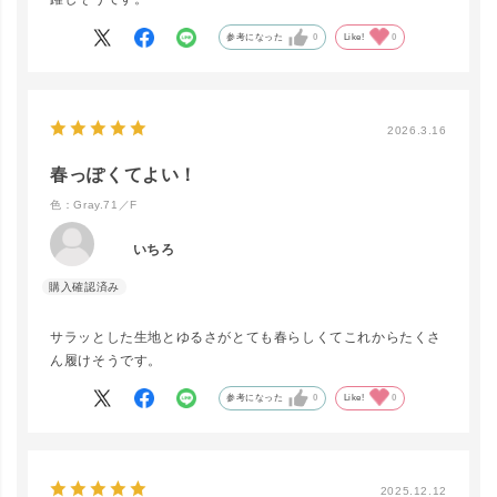
杢Charcoa
参考になった
0
Like!
0
カートに入れる
l.61
2026.3.16
White.1
カートに入れる
▲ 残りわずか
春っぽくてよい！
色：Gray.71／F
いちろ
Camel.49
カートに入れる
▲ 残りわずか
サラッとした生地とゆるさがとても春らしくてこれからたくさ
ん履けそうです。
Brown.94
カートに入れる
▲ 残りわずか
参考になった
0
Like!
0
Black.40
2025.12.12
カートに入れる