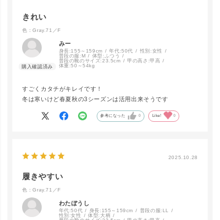
▲ 残りわずか
きれい
色：Gray.71／F
みー
Gray.71／F
LINEで再入荷
身長:
155～159cm
年代:
50代
性別:
女性
在庫なし
普段の服:
M
体型:
ふつう
普段の靴のサイズ:
23.5cm
甲の高さ:
甲高
体重:
50～54kg
すごくカタチがキレイです！
冬は寒いけど春夏秋の3シーズンは活用出来そうです
参考になった
0
Like!
0
2025.10.28
履きやすい
色：Gray.71／F
わたぼうし
年代:
50代
身長:
155～159cm
普段の服:
LL
性別:
女性
体型:
大柄