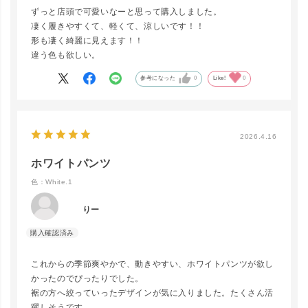
ずっと店頭で可愛いなーと思って購入しました。
凄く履きやすくて、軽くて、涼しいです！！
形も凄く綺麗に見えます！！
違う色も欲しい。
参考になった
0
Like!
0
2026.4.16
ホワイトパンツ
色：White.1
りー
これからの季節爽やかで、動きやすい、ホワイトパンツが欲し
かったのでぴったりでした。
close
カラー／サイズ
裾の方へ絞っていったデザインが気に入りました。たくさん活
躍しそうです。