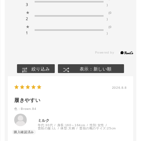
3
)
★
(0
2
)
★
(0
1
)
絞り込み
表示：新しい順
2026.8.8
履きやすい
色：Brown.94
ミルク
年代:
30代
身長:
160～164cm
性別:
女性
普段の服:
LL
体型:
大柄
普段の靴のサイズ:
25cm