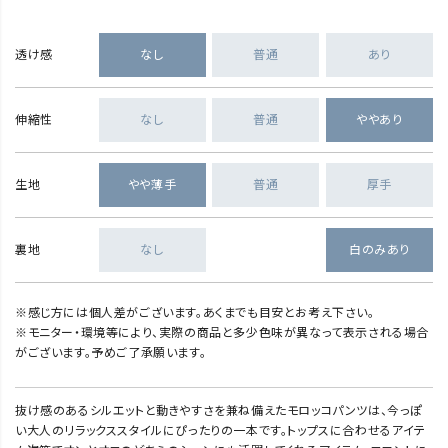
透け感
なし
普通
あり
伸縮性
なし
普通
ややあり
生地
やや薄手
普通
厚手
裏地
なし
白のみあり
※感じ方には個人差がございます。あくまでも目安とお考え下さい。
※モニター・環境等により、実際の商品と多少色味が異なって表示される場合
がございます。予めご了承願います。
抜け感のあるシルエットと動きやすさを兼ね備えたモロッコパンツは、今っぽ
い大人のリラックススタイルにぴったりの一本です。トップスに合わせるアイテ