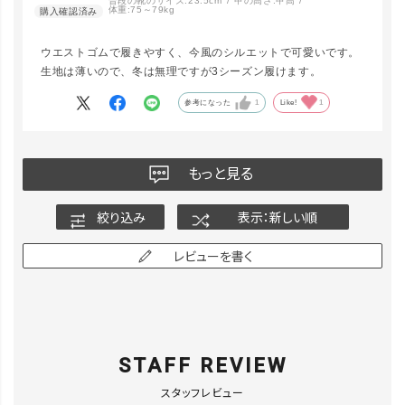
普段の靴のサイズ:
23.5cm
甲の高さ:
甲高
体重:
75～79kg
ウエストゴムで履きやすく、今風のシルエットで可愛いです。
生地は薄いので、冬は無理ですが3シーズン履けます。
参考になった
1
Like!
1
もっと見る
絞り込み
表示：新しい順
レビューを書く
STAFF REVIEW
スタッフレビュー