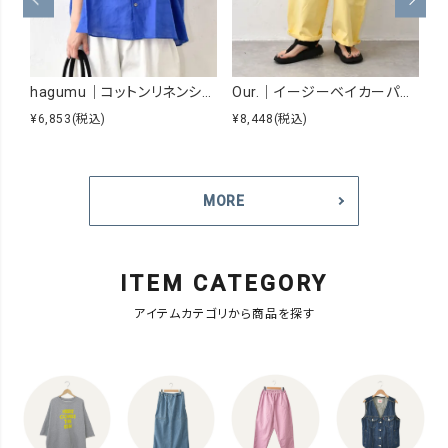
hagumu｜コットンリネンシアーシャツ [[hag-229]][C]
Our.｜イージーベイカーパンツ [[Our-026]][C]
¥6,853
(税込)
¥8,448
(税込)
¥5
MORE
ITEM CATEGORY
アイテムカテゴリから商品を探す